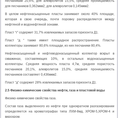
песчаникам 20,4%, для алевролитов 15,5%, средняя проницаемость
для песчаников 0,362мкм2, для алевролитов 0,145мкм2.
В целом нефтенасыщенные пласты занимают около 40% площади,
которая в свою очередь, почти поровну распределяется между
нефтяной и водонефтяной зонами.
Пласт “г” содержит 31,7% извлекаемых запасов горизонта Д1.
Пласт “д “ также имеет площадное распространение. Пласты
коллекторы занимают 80,6% площади, из них песчаники 80,4%.
Нефтенасыщенный и нефтеводонасыщенный коллектор вскрыт в
скважинах, составляющих 10%, в остальных водонасыщенные
коллекторы. Средняя мощность пласта 4,7м, средняя пористость
песчаников 20,1%, алевролитов 15,0%, средняя проницаемость
песчаников составляет 0,436мкм2.
Пласт “д” содержит 28% извлекаемых запасов горизонта Д1.
2.5 Физико-химические свойства нефти, газа и пластовой воды
Физико-химические свойства газа.
Состав газа выделенного из нефти при однократном разгазировании
определяется на хроматографах типа ЛХМ-8мд, ХРОМ-5,ХРОМ-4 и
вирохром.