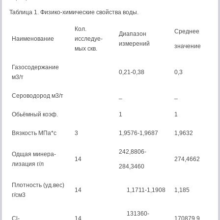
Таблица 1. Физико-химические свойства воды.
Кол.
Среднее
Диапазон
Наименование
исследуе-
измерений
значение
мых скв.
Газосодержание
0,21-0,38
0,3
м3/т
Сероводород м3/т
_
_
Обьёмный коэф.
1
1
Вязкость МПа*с
3
1,9576-1,9687
1,9632
242,8806-
Одщая минера-
14
274,4662
лизация г/л
284,3460
Плотность (уд.вес)
14
1,1711-1,1908
1,185
г/см3
131360-
Cl-
14
170879,9