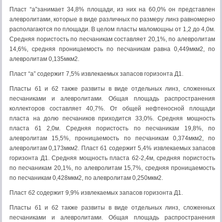
Пласт “a”занимает 34,8% площади, из них на 60,0% он представлен
алевролитами, которые в виде различных по размеру линз равномерно
располагаются по площади. В целом пласты маломощны от 1,2 до 4,0м.
Средняя пористость по песчаникам составляет 20,1%, по алевролитам
14,6%, средняя проницаемость по песчаникам равна 0,449мкм2, по
алевролитам 0,135мкм2.
Пласт “a” содержит 7,5% извлекаемых запасов горизонта Д1.
Пласты б1 и б2 также развиты в виде отдельных линз, сложенных
песчаниками и алевролитами. Общая площадь распространения
коллекторов составляет 40,7%. От общей нефтеносной площади
пласта на долю песчаников приходится 33,0%. Средняя мощность
пласта б1 2,0м. Средняя пористость по песчаникам 19,8%, по
алевролитам 15,5%, проницаемость по песчаникам 0,374мкм2, по
алевролитам 0,173мкм2. Пласт б1 содержит 5,4% извлекаемых запасов
горизонта Д1. Средняя мощность пласта б2-2,4м, средняя пористость
по песчаникам 20,1%, по алевролитам 15,7%, средняя проницаемость
по песчаникам 0,428мкм2, по алевролитам 0,250мкм2.
Пласт б2 содержит 9,9% извлекаемых запасов горизонта Д1.
Пласты б1 и б2 также развиты в виде отдельных линз, сложенных
песчаниками и алевролитами. Общая площадь распространения