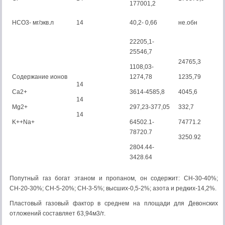
177001,2
НСО3- мг/экв.л
14
40,2- 0,66
не.обн
22205,1-
25546,7
24765,3
1108,03-
Содержание ионов
1274,78
1235,79
14
Са2+
3614-4585,8
4045,6
14
Mg2+
297,23-377,05
332,7
14
K++Na+
64502.1-
74771.2
78720.7
3250.92
2804.44-
3428.64
Попутный газ богат этаном и пропаном, он содержит: СН-30-40%;
СН-20-30%; СН-5-20%; СН-3-5%; высших-0,5-2%; азота и редких-14,2%.
Пластовый газовый фактор в среднем на площади для Девонских
отложений составляет 63,94м3/т.