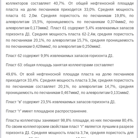
коллекторов составляет 40,7%. От общей нефтеносной площади
пласта на долю песчаников приходится 33,0%. Средняя мощность
пласта б1 2,0м. Средняя пористость по песчаникам 19,8%, по
алевролитам 15,5%, проницаемость по песчаникам 0,374мкм2, по
алевролитам 0,173мкм2. Пласт б1 содержит 5,4% извлекаемых запасов
горизонта Д1. Средняя мощность пласта б2-2,4м, средняя пористость
по песчаникам 20,1%, по алевролитам 15,7%, средняя проницаемость
по песчаникам 0,428мкм2, по алевролитам 0,250мкм2.
Пласт б2 содержит 9,9% извлекаемых запасов горизонта Д1.
Пласт б3: общая площадь занятая коллекторами составляет
49,6%. От всей нефтеносной площади пласта на долю песчаников
приходится 33,4%. Средняя мощность пласта 3,3м, средняя пористость
по песчаникам составляет 20,1%, по алевролитам 14,7%, средняя
проницаемость по песчаникам 0,467мкм2, по алевролитам 0,131мкм2.
Пласт “в” содержит 23,5% извлекаемых запасов горизонта Д1.
Пласт “г” имеет площадное распространение.
Пласты коллекторы занимают 98,8% площади, из них песчаники 80,4%.
По своим коллекторским свойствам пласт “г” является лучшим в разрезе
горизонта Д1. Средняя мощность пласта 3,7м, средняя пористость для