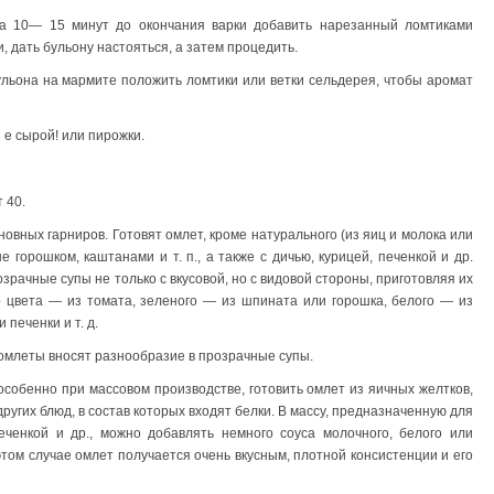
За 10— 15 минут до окончания варки добавить нарезанный ломтиками
, дать бульону настояться, а затем процедить.
льона на мармите положить ломтики или ветки сельдерея, чтобы аромат
 е сырой! или пирожки.
 40.
овных гарниров. Готовят омлет, кроме натурального (из яиц и молока или
 горошком, каштанами и т. п., а также с дичью, курицей, печенкой и др.
рачные супы не только с вкусовой, но с видовой стороны, приготовляя их
о цвета — из томата, зеленого — из шпината или горошка, белого — из
 печенки и т. д.
а, омлеты вносят разнообразие в прозрачные супы.
особенно при массовом производстве, готовить омлет из яичных желтков,
ругих блюд, в состав которых входят белки. В массу, предназначенную для
печенкой и др., можно добавлять немного соуса молочного, белого или
 этом случае омлет получается очень вкусным, плотной консистенции и его