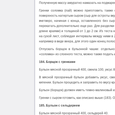
Полученную массу аккуратно намазать на поджарен
Гренки соломка (пай) можно приготовить также
поверхность натертым сыром (сыр для остроты вку
вчетверо, начиная с конца, оставленного без сы
перекатать дополнительно еще раз. Для разделки
длине краями) и толщиной от 1 до 2 см. Из теста
на сухой лист, соблюдая интервалы между ними в 
например в виде веера, для этого один конец полос
Отпускать борщок в бульонной чашке: отдельно
«соломка» из слоеного теста, можно также подать 
184. Борщок с гренками
Бульон мясной прозрачный 400, свекла 100, уксус 8
В мясной прозрачный бульон добавить уксус, св
кипении. Бульон процедить и заправить по вкусу к
Бульон (борщок) должен иметь темно-малиновый ил
Гренки с сыром готовить, как описано выше (183). 
185. Бульон с сельдереем
Бульон мясной прозрачный 400, сельдерей 40.