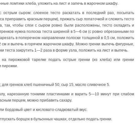
ные ломтики хлеба, уложить на лист и запечь в жарочном шкафу.
 с острым сыром: слоеное тесто раскатать в последний раз, посыпать
са приправить красным перцем), прижать сыр лопаточкой и сложить тесто
ра, так, чтобы слои с сыром ровно были расположены, тесто охладить и
 гренков нужна полоска теста шириной в 5—6 см (с ровно обрезанными по
 нарезать в поперечном направлении полоски толщиной в 0,5 см, положить
2 см и выпечь в горячем жарочном шкафу. Можно гренки выпечь фигурные,
ки теста закрутить 1—2 раза в форме узла, положить на лист и выпечь.
 на пирожковой тарелке подать острые гренки (из хлеба) или гренки
и пирожки.
; для гренков хлеб пшеничный 50, сыр 15, масло сливочное 5.
еклу, нарезанную тонкими пластинками и варить 5—10 минут при слабом
расным перцем, можно прибавить сахару.
и бордовый цвет и кисловато-сладковатый вкус.
Отпускать борщок в бульонных чашках, отдельно подать гренки.