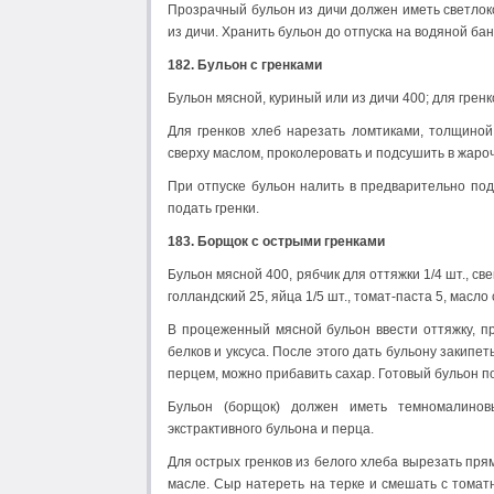
Прозрачный бульон из дичи должен иметь светлок
из дичи. Хранить бульон до отпуска на водяной бан
182. Бульон с гренками
Бульон мясной, куриный или из дичи 400; для гренк
Для гренков хлеб нарезать ломтиками, толщиной
сверху маслом, проколеровать и подсушить в жаро
При отпуске бульон налить в предварительно под
подать гренки.
183. Борщок с острыми гренками
Бульон мясной 400, рябчик для оттяжки 1/4 шт., свекл
голландский 25, яйца 1/5 шт., томат-паста 5, масло
В процеженный мясной бульон ввести оттяжку, п
белков и уксуса. После этого дать бульону закипе
перцем, можно прибавить сахар. Готовый бульон п
Бульон (борщок) должен иметь темномалинов
экстрактивного бульона и перца.
Для острых гренков из белого хлеба вырезать пря
масле. Сыр натереть на терке и смешать с томат