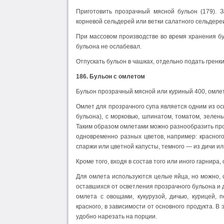
Приготовить прозрачный мясной бульон (179). 
корневой сельдерей или ветки салатного сельдереи
При массовом производстве во время хранения бу
бульона не ослабевал.
Отпускать бульон в чашках, отдельно подать гренки
186. Бульон с омлетом
Бульон прозрачный мясной или куриный 400, омлет
Омлет для прозрачного супа является одним из осн
бульона), с морковью, шпинатом, томатом, зеленые
Таким образом омлетами можно разнообразить проз
одновременно разных цветов, например: красног
спаржи или цветной капусты, темного — из дичи или
Кроме того, входя в состав того или иного гарнир
Для омлета используются целые яйца, но можно, 
оставшихся от осветления прозрачного бульона и д
омлета с овощами, кукурузой, дичью, курицей, 
красного, в зависимости от основного продукта. В
удобно нарезать на порции.