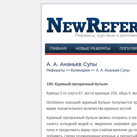
ГЛАВНАЯ
НОВЫЕ РЕФЕРАТЫ
ПОПУЛЯ
А. А. Ананьев Супы
Рефераты
>>
Кулинария
>> А. А. Ананьев Супы
180. Куриный прозрачный бульон
Курица 2-го сорта 67, кости куриные 250, яйца 5, мо
Особенно хороший куриный бульон получается при
варке значительного количества куриных костей.
Куриный прозрачный бульон можно получить и без
залить холодной водой и, медленно нагревая (до
пену и продолжать варку при слабом кипении до го
добавить слегка поджаренные коренья и репчатый