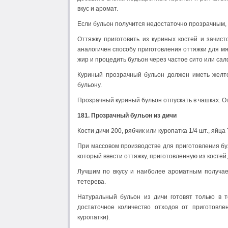
вкус и аромат.
Если бульон получится недостаточно прозрачным, с
Оттяжку приготовить из куриных костей и зачист
аналогичен способу приготовления оттяжки для мя
жир и процедить бульон через частое сито или сал
Куриный прозрачный бульон должен иметь желто
бульону.
Прозрачный куриный бульон отпускать в чашках. О
181. Прозрачный бульон из дичи
Кости дичи 200, рябчик или куропатка 1/4 шт., яйца 
При массовом производстве для приготовления бу
который ввести оттяжку, приготовленную из костей
Лучшим по вкусу и наиболее ароматным получает
тетерева.
Натуральный бульон из дичи готовят только в 
достаточное количество отходов от приготовле
куропатки).