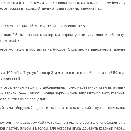
оричневый оттенок, вкус и запах, свойственные свежесваренному бульону
е, отпускать в чашках. Отдельно подать гренки, пирожки и др.
ов: хлеб пшеничный 50, сыр 15, масло сливочное 5.
 около 0,5 см, посыпать натертым сыром, уложить на лист и, сбрызнув
чном шкафу.
огретую чашку и поставить на блюдце. Отдельно на пирожковой тарелке
а 100, яйца 7, уксус 8, сахар 3; д л я г р е н к о в: хлеб пшеничный 50, сыр
 сливочное 6.
риготовленную из дичи с добавлением тонко нарезанной свеклы, яичных
ть и варить 15—20 минут. В конце варки бульон заправить по вкусу красным
осле снятия жира процедить.
ый или бордовый цвет и кисловато-сладковатый вкус с привкусом
моугольники размером 4х6 см, толщиной около 0,5см и слегка обжарить на
ной пастой, яйцом и маслом, для остроты вкуса добавить красный перец.