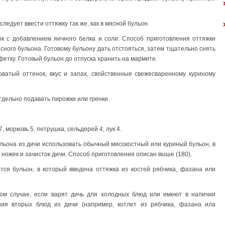
ледует ввести оттяжку так же, как в мясной бульон.
ок с добавлением яичного белка и соли. Способ приготовления оттяжки
сного бульона. Готовому бульону дать отстояться, затем тщательно снять
фетку. Готовый бульон до отпуска хранить на мармите.
ватый оттенок, вкус и запах, свойственные свежесваренному куриному
тдельно подавать пирожки или гренки.
7, морковь 5, петрушка, сельдерей 4, лук 4.
льона из дичи использовать обычный мясокостный или куриный бульон, в
, ножек и зачисток дичи. Способ приготовления описан выше (180).
ся бульон, в который введена оттяжка из костей рябчика, фазана или
том случае, если варят дичь для холодных блюд или имеют в наличии
ния вторых блюд из дичи (например, котлет из рябчика, фазана ила