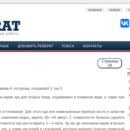
ГЛАВНАЯ
НОВОЕ
Т
РНЫЕ
ДОБАВИТЬ РЕФЕРАТ
ПОИСК
КОНТАКТЫ
Страница
29
П
рковь 4, петрушка, сельдерей 3, лук 3.
 варке кур для вторых блюд, подаваемых в отварном виде, а также при
 оттягивания. Для этого кур или измельченные куриные кости и зачистки
 закипания воды), варить 30—40 минут. С поверхности бульона удалить
товности кур (кости варить 2—3 часа). За час до окончания варки в бульон
 лук, а также лук порей и сельдерей, которые придают бульону приятный