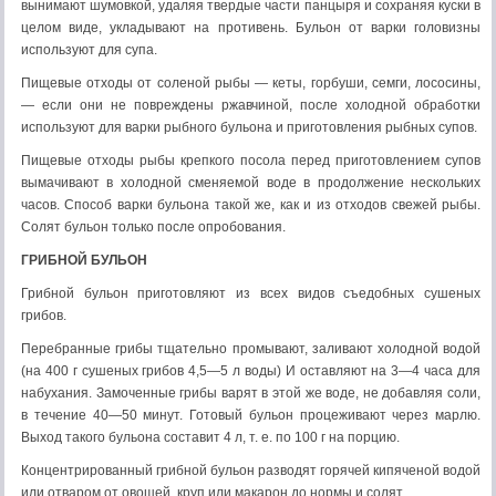
вынимают шумовкой, удаляя твердые части панцыря и сохраняя куски в
целом виде, укладывают на противень. Бульон от варки головизны
используют для супа.
Пищевые отходы от соленой рыбы — кеты, горбуши, семги, лососины,
— если они не повреждены ржавчиной, после холодной обработки
используют для варки рыбного бульона и приготовления рыбных супов.
Пищевые отходы рыбы крепкого посола перед приготовлением супов
вымачивают в холодной сменяемой воде в продолжение нескольких
часов. Способ варки бульона такой же, как и из отходов свежей рыбы.
Солят бульон только после опробования.
ГРИБНОЙ БУЛЬОН
Грибной бульон приготовляют из всех видов съедобных сушеных
грибов.
Перебранные грибы тщательно промывают, заливают холодной водой
(на 400 г сушеных грибов 4,5—5 л воды) И оставляют на 3—4 часа для
набухания. Замоченные грибы варят в этой же воде, не добавляя соли,
в течение 40—50 минут. Готовый бульон процеживают через марлю.
Выход такого бульона составит 4 л, т. е. по 100 г на порцию.
Концентрированный грибной бульон разводят горячей кипяченой водой
или отваром от овощей, круп или макарон до нормы и солят.