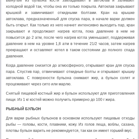
Вынутые из бульона кости закладывают в автоклав и заливают
холодной водой так, чтобы она их только покрыла. Автоклав закрывают
крышкой и завинчивают откидными болтами. Кран на крышке
автоклава, предназначенный для спуска пара, в начале варки должен
быть открыт. Как только из него начнет интенсивно выходить пар, кран
закрывают и продолжают нагрев котла, пока давление в нем не
повысится до 2 атм, после чего нагрев котла уменьшают, поддерживая
давление в нем на уровне 1,8 атм в течение 21/2 часов, затем нагрев
прекращают и оставляют котел в таком состоянии до полного спада
давления.
Когда давление снизится до атмосферного, открывают кран для спуска
пара. Спустив пар, отвинчивают откидные болты и открывают крышку
автоклава. С поверхности бульона снимают жир, а бульон солят и
процеживают через сито или марлю.
Снятый пищевой костный жир и бульон используют для приготовления
пищи. Из 1 кг костей можно получить примерно до 100 г жира.
РЫБНЫЙ БУЛЬОН
Для варки рыбных бульонов в основном используют пищевые отходы
рыбы — головы, кости, плавники, кожу. Из голов леща, воблы, сазана,
плотвы бульон варить не рекомендуется, так как он имеет горький вкус.