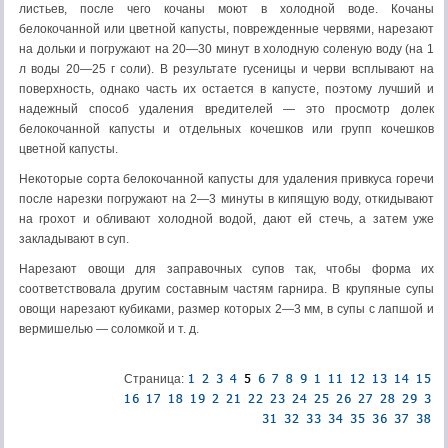
листьев, после чего кочаны моют в холодной воде. Кочаны
белокочанной или цветной капусты, поврежденные червями, нарезают
на дольки и погружают на 20—30 минут в холодную соленую воду (на 1
л воды 20—25 г соли). В результате гусеницы и черви всплывают на
поверхность, однако часть их остается в капусте, поэтому лучший и
надежный способ удаления вредителей — это просмотр долек
белокочанной капусты и отдельных кочешков или групп кочешков
цветной капусты.
Некоторые сорта белокочанной капусты для удаления привкуса горечи
после нарезки погружают на 2—3 минуты в кипящую воду, откидывают
на грохот и обливают холодной водой, дают ей стечь, а затем уже
закладывают в суп.
Нарезают овощи для заправочных супов так, чтобы форма их
соответствовала другим составным частям гарнира. В крупяные супы
овощи нарезают кубиками, размер которых 2—3 мм, в супы с лапшой и
вермишелью — соломкой и т. д.
Страница: