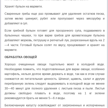
Хранят бульон на мармите.
Сваренные грибы еще раз промывают для удаления остатков песка,
затем мелко шинкуют, рубят или пропускают через мясорубку и
добавляют в суп.
Если грибной бульон готовят для прозрачного супа, подаваемого в
бульонных чашках, то при варке грибов для ароматизации бульона
добавляют морковь, петрушку и репчатый лук, разрезанные вдоль на 2
—4 части. Готовый бульон солят по вкусу, процеживают и хранят на
мармите.
ОБРАБОТКА ОВОЩЕЙ
Хорошо очищенные овощи тщательно моют в холодной воде.
Необходимо помнить, что подготовленные для варки овощи, особенно
картофель, нельзя долгое время держать в воде, так как в этом случае
снижается их питательная ценность. Шпинат, щавель, салат и другую
перебранную зелень следует выдерживать в холодной воде не менее
30—40 минут для полного удаления с листьев песка и пыли. Листья
должны свободно плавать в воде, поэтому на 1 кг зелени
рекомендуется брать не менее 5—6 л воды.
Белокочанную капусту освобождают от загрязненных и испорченных