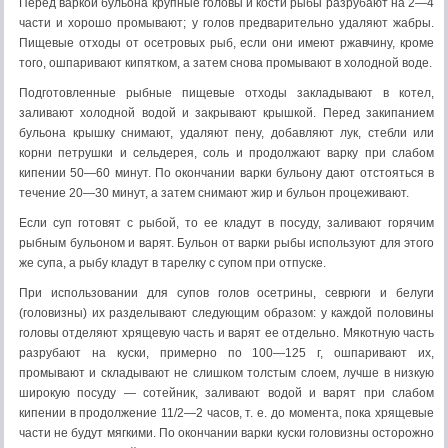
Перед варкой бульона крупные головы и кости рыбы разрубают на 2—4
части и хорошо промывают; у голов предварительно удаляют жабры.
Пищевые отходы от осетровых рыб, если они имеют ржавчину, кроме
того, ошпаривают кипятком, а затем снова промывают в холодной воде.
Подготовленные рыбные пищевые отходы закладывают в котел,
заливают холодной водой и закрывают крышкой. Перед закипанием
бульона крышку снимают, удаляют пену, добавляют лук, стебли или
корни петрушки и сельдерея, соль и продолжают варку при слабом
кипении 50—60 минут. По окончании варки бульону дают отстояться в
течение 20—30 минут, а затем снимают жир и бульон процеживают.
Если суп готовят с рыбой, то ее кладут в посуду, заливают горячим
рыбным бульоном и варят. Бульон от варки рыбы используют для этого
же супа, а рыбу кладут в тарелку с супом при отпуске.
При использовании для супов голов осетрины, севрюги и белуги
(головизны) их разделывают следующим образом: у каждой половины
головы отделяют хрящевую часть и варят ее отдельно. Мякотную часть
разрубают на куски, примерно по 100—125 г, ошпаривают их,
промывают и складывают не слишком толстым слоем, лучше в низкую
широкую посуду — сотейник, заливают водой и варят при слабом
кипении в продолжение 11/2—2 часов, т. е. до момента, пока хрящевые
части не будут мягкими. По окончании варки куски головизны осторожно