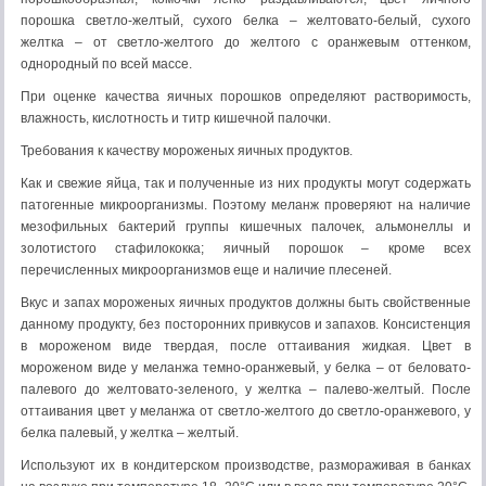
порошка светло-желтый, сухого белка – желтовато-белый, сухого
желтка – от светло-желтого до желтого с оранжевым оттенком,
однородный по всей массе.
При оценке качества яичных порошков определяют растворимость,
влажность, кислотность и титр кишечной палочки.
Требования к качеству мороженых яичных продуктов.
Как и свежие яйца, так и полученные из них продукты могут содержать
патогенные микроорганизмы. Поэтому меланж проверяют на наличие
мезофильных бактерий группы кишечных палочек, альмонеллы и
золотистого стафилококка; яичный порошок – кроме всех
перечисленных микроорганизмов еще и наличие плесеней.
Вкус и запах мороженых яичных продуктов должны быть свойственные
данному продукту, без посторонних привкусов и запахов. Консистенция
в мороженом виде твердая, после оттаивания жидкая. Цвет в
мороженом виде у меланжа темно-оранжевый, у белка – от беловато-
палевого до желтовато-зеленого, у желтка – палево-желтый. После
оттаивания цвет у меланжа от светло-желтого до светло-оранжевого, у
белка палевый, у желтка – желтый.
Используют их в кондитерском производстве, размораживая в банках