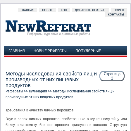
ГЛАВНАЯ
НОВОЕ
ТОП
ДОБАВИТЬ РЕФЕРАТ
ПОИСК
КОНТАКТЫ
ГЛАВНАЯ
НОВЫЕ РЕФЕРАТЫ
ПОПУЛЯРНЫЕ
ДОБАВИТЬ РЕФЕРАТ
ПОИСК
КОНТАКТЫ
Методы исследования свойств яиц и
Страница
2
производных от них пищевых
продуктов
Рефераты
>>
Кулинария
>> Методы исследования свойств яиц и
производных от них пищевых продуктов
Требования к качеству яичных порошков.
Вкус и запах яичных порошков, свойственные высушенному яйцу или
белку, или желтку, без посторонних привкусов и запахов. Структура
порошкообразная, комочки легко раздавливаются, цвет яичного