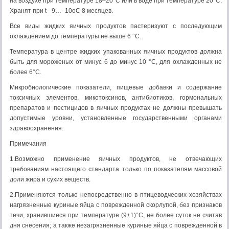
на воздухе при температуре 18–20°С или в воде при температуре 20°С.
Хранят при t –9…–10оС 8 месяцев.
Все виды жидких яичных продуктов пастеризуют с последующим
охлаждением до температуры не выше 6 °С.
Температура в центре жидких упакованных яичных продуктов должна
быть для мороженых от минус 6 до минус 10 °С, для охлажденных не
более 6°С.
Микробиологические показатели, пищевые добавки и содержание
токсичных элементов, микотоксинов, антибиотиков, гормональных
препаратов и пестицидов в яичных продуктах не должны превышать
допустимые уровни, установленные государственными органами
здравоохранения.
Примечания
1.Возможно применение яичных продуктов, не отвечающих
требованиям настоящего стандарта только по показателям массовой
доли жира и сухих веществ.
2.Применяются только непосредственно в птицеводческих хозяйствах
нагрязненные куриные яйца с поврежденной скорлупой, без признаков
течи, хранившиеся при температуре (9±1)°С, не более суток не считав
дня снесения; а также незагрязненные куриные яйца с поврежденной в