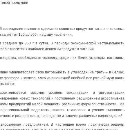
отовой продукции
ебные изделия являются одними из основных продуктов питания человека.
авляет от 150 до 500 г на душу населения.
в среднем до 350 г в сутки. В периоды экономической нестабильности
 хлеб относится к наиболее дешевым продуктам питания.
ещества, необходимые человеку; среди них белки, углеводы, витамины,
вину удовлетворяет свою потребность в углеводах, на треть – в белках,
лях фосфора и железа. Хлеб из пшеничной обойной или ржаной муки почти
волокнах.
арактеризуется высоким уровнем механизации и автоматизации
 внедрением новых технологий и постоянным расширением ассортимента
ением предприятий малой мощности различных форм собственности. Все
рофессиональной подготовки, знания технологии и умения выполнять
чного и ржаного теста, по разделке и выпечке различных видов изделий.
изированным предприятием. В настоящее время практически решены