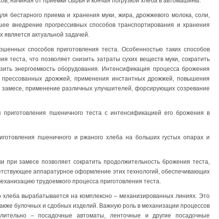
в, начиная от приемки сырья и кончая погрузкой хлеба в автомашины.
ля бестарного приема и хранения муки, жира, дрожжевого молока, соли,
йшее внедрение прогрессивных способов транспортирования и хранения
х является актуальной задачей.
шенных способов приготовления теста. Особенностью таких способов
 теста, что позволяет снизить затраты сухих веществ муки, сократить
изить энергоемкость оборудования. Интенсификация процесса брожения
ки прессованных дрожжей, применения инстантных дрожжей, повышения
и замесе, применение различных улучшителей, форсирующих созревание
я приготовления пшеничного теста с интенсификацией его брожения в
готовления пшеничного и ржаного хлеба на больших густых опарах и
и при замесе позволяет сократить продолжительность брожения теста,
ветствующее аппаратурное оформление этих технологий, обеспечивающих
еханизацию трудоемкого процесса приготовления теста.
о хлеба вырабатывается на комплексно – механизированных линиях. Это
также булочных и сдобных изделий. Важную роль в механизации процессов
лительно – посадочные автоматы, ленточные и другие посадочные