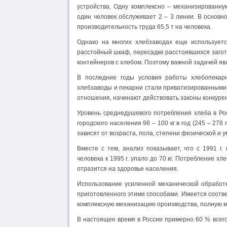
устройства. Одну комплексно – механизированн
один человек обслуживает 2 – 3 линии. В основн
производительность труда 65,5 т на человека.
Однако на многих хлебзаводах еще используетс
расстойный шкаф, пересадке расстоявшихся загото
контейнеров с хлебом. Поэтому важной задачей яв
В последние годы условия работы хлебопекарн
хлебзаводы и пекарни стали приватизированным
отношения, начинают действовать законы конкуре
Уровень среднедушевого потребления хлеба в Росси
городского населения 98 – 100 кг в год (245 – 278 г
зависят от возраста, пола, степени физической и 
Вместе с тем, анализ показывает, что с 1991 г
человека к 1995 г. упало до 70 кг. Потребление 
отразится на здоровье населения.
Использование усиленной механической обработк
приготовленного этими способами. Имеется соот
комплексную механизацию производства, полную м
В настоящее время в России примерно 60 % всег