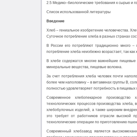
2.5 Медико–биологические требования к сырью и г
Список использованной литературы
Введение
Хлеб – гениальное изобретение человечества. Хл
Суточное потребление хлеба в разных странах сост
В России его потребляют традиционно много – 
потребление хлеба неизбежно возрастает, так как
В хлебе содержатся многие важнейшие пищевые в
минеральные вещества, пищевые волокна.
За счет потребления хлеба человек почти наполо
более чем наполовину – в витаминах группы В, со
полностью удовлетворяет потребность в пищевых 
Современное хлебопекарное производство х
технологических процессов производства хлеба,
хлебобулочных изделий, а также широким внедр
это требует от работников отрасли высокой п
технологические операции по приготовлению пшени
Современный хлебзавод является высокомехан