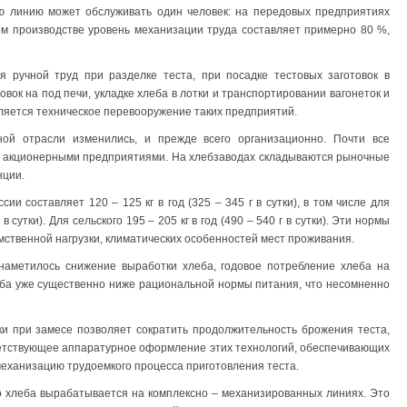
ую линию может обслуживать один человек: на передовых предприятиях
ом производстве уровень механизации труда составляет примерно 80 %,
я ручной труд при разделке теста, при посадке тестовых заготовок в
вок на под печи, укладке хлеба в лотки и транспортировании вагонеток и
ляется техническое перевооружение таких предприятий.
ой отрасли изменились, и прежде всего организационно. Почти все
и акционерными предприятиями. На хлебзаводах складываются рыночные
нции.
и составляет 120 – 125 кг в год (325 – 345 г в сутки), в том числе для
 в сутки). Для сельского 195 – 205 кг в год (490 – 540 г в сутки). Эти нормы
умственной нагрузки, климатических особенностей мест проживания.
. наметилось снижение выработки хлеба, годовое потребление хлеба на
хлеба уже существенно ниже рациональной нормы питания, что несомненно
и при замесе позволяет сократить продолжительность брожения теста,
ветствующее аппаратурное оформление этих технологий, обеспечивающих
еханизацию трудоемкого процесса приготовления теста.
о хлеба вырабатывается на комплексно – механизированных линиях. Это