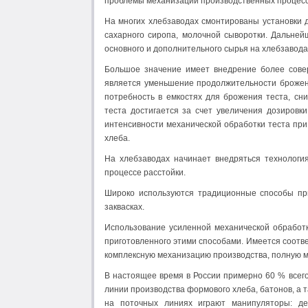
проблемы механизации производственных процессо
На многих хлебзаводах смонтированы установки д
сахарного сиропа, молочной сыворотки. Дальне
основного и дополнительного сырья на хлебзавода
Большое значение имеет внедрение более совер
является уменьшение продолжительности брожения
потребность в емкостях для брожения теста, сн
теста достигается за счет увеличения дозиров
интенсивности механической обработки теста пр
хлеба.
На хлебзаводах начинает внедряться технологи
процессе расстойки.
Широко используются традиционные способы при
заквасках.
Использование усиленной механической обработк
приготовленного этими способами. Имеется соот
комплексную механизацию производства, полную м
В настоящее время в России примерно 60 % всег
линии производства формового хлеба, батонов, а 
на поточных линиях играют манипуляторы: де