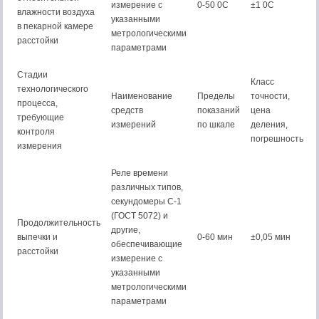
измерение с
0-50 0С
±1 0С
влажности воздуха
указанными
в пекарной камере
метрологическими
расстойки
параметрами
Стадии
Класс
технологического
Наименование
Пределы
точности,
процесса,
средств
показаний
цена
требующие
измерений
по шкале
деления,
контроля
погрешность
измерения
Реле времени
различных типов,
секундомеры С-1
(ГОСТ 5072) и
Продолжительность
другие,
выпечки и
0-60 мин
±0,05 мин
обеспечивающие
расстойки
измерение с
указанными
метрологическими
параметрами