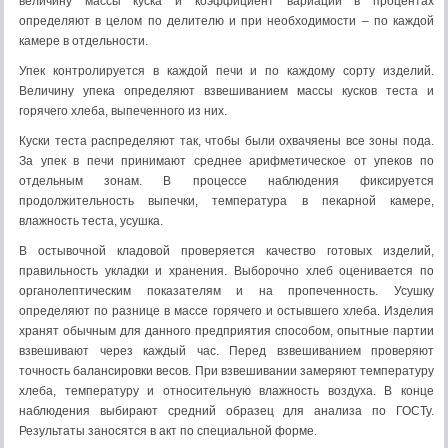
величину массы куска и коэффициент вариации в процентах
определяют в целом по делителю и при необходимости – по каждой
камере в отдельности.
Упек контролируется в каждой печи и по каждому сорту изделий.
Величину упека определяют взвешиванием массы кусков теста и
горячего хлеба, выпеченного из них.
Куски теста распределяют так, чтобы были охвачяены все зоны пода.
За упек в печи принимают среднее арифметическое от упеков по
отдельным зонам. В процессе наблюдения фиксируется
продолжительность выпечки, температура в пекарной камере,
влажность теста, усушка.
В остывочной кладовой проверяется качество готовых изделий,
правильность укладки и хранения. Выборочно хлеб оценивается по
органолептическим показателям и на пропеченность. Усушку
определяют по разнице в массе горячего и остывшего хлеба. Изделия
хранят обычным для данного предприятия способом, опытные партии
взвешивают через каждый час. Перед взвешиванием проверяют
точность балансировки весов. При взвешивании замеряют температуру
хлеба, температуру и относительную влажность воздуха. В конце
наблюдения выбирают средний образец для анализа по ГОСТу.
Результаты заносятся в акт по специальной форме.