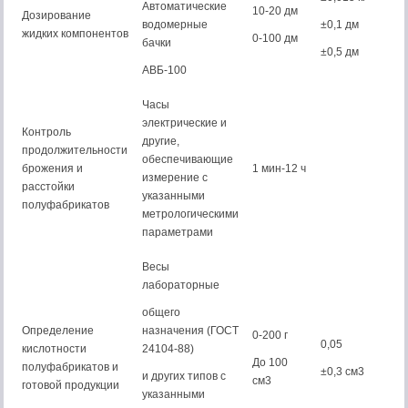
Автоматические
10-20 дм
Дозирование
водомерные
±0,1 дм
жидких компонентов
0-100 дм
бачки
±0,5 дм
АВБ-100
Часы
электрические и
Контроль
другие,
продолжительности
обеспечивающие
брожения и
1 мин-12 ч
измерение с
расстойки
указанными
полуфабрикатов
метрологическими
параметрами
Весы
лабораторные
общего
Определение
назначения (ГОСТ
0-200 г
0,05
кислотности
24104-88)
До 100
полуфабрикатов и
±0,3 см3
и других типов с
см3
готовой продукции
указанными