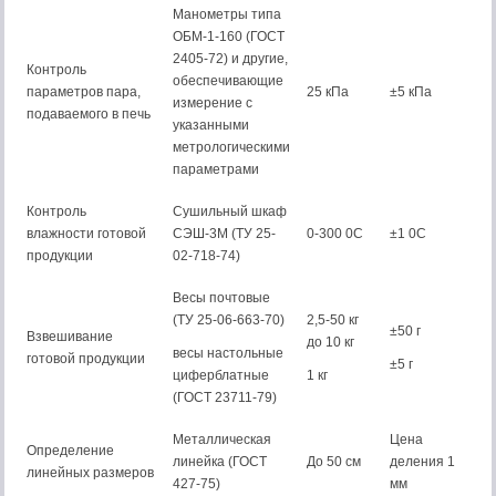
Манометры типа
ОБМ-1-160 (ГОСТ
2405-72) и другие,
Контроль
обеспечивающие
параметров пара,
25 кПа
±5 кПа
измерение с
подаваемого в печь
указанными
метрологическими
параметрами
Контроль
Сушильный шкаф
влажности готовой
СЭШ-3М (ТУ 25-
0-300 0С
±1 0С
продукции
02-718-74)
Весы почтовые
(ТУ 25-06-663-70)
2,5-50 кг
±50 г
Взвешивание
до 10 кг
весы настольные
готовой продукции
±5 г
циферблатные
1 кг
(ГОСТ 23711-79)
Металлическая
Цена
Определение
линейка (ГОСТ
До 50 см
деления 1
линейных размеров
427-75)
мм