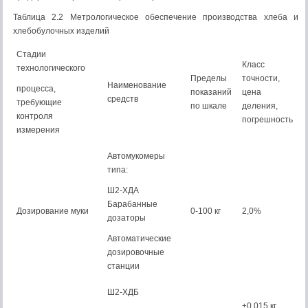
Таблица 2.2 Метрологическое обеспечение производства хлеба и
хлебобулочных изделий
Стадии
Класс
технологического
Пределы
точности,
Наименование
процесса,
показаний
цена
средств
требующие
по шкале
деления,
контроля
погрешность
измерения
Автомукомеры
типа:
Ш2-ХДА
Барабанные
Дозирование муки
0-100 кг
2,0%
дозаторы
Автоматические
дозировочные
станции
Ш2-ХДБ
±0,015 кг