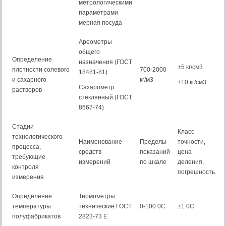
метрологическими
параметрами
мерная посуда
Ареометры
общего
Определение
назначения (ГОСТ
±5 кг/см3
плотности солевого
700-2000
18481-81)
и сахарного
кг/м3
±10 кг/см3
Сахарометр
растворов
стеклянный (ГОСТ
8667-74)
Стадии
Класс
технологического
Наименование
Пределы
точности,
процесса,
средств
показаний
цена
требующие
измерений
по шкале
деления,
контроля
погрешность
измерения
Определение
Термометры
температуры
технические ГОСТ
0-100 0С
±1 0С
полуфабрикатов
2823-73 Е