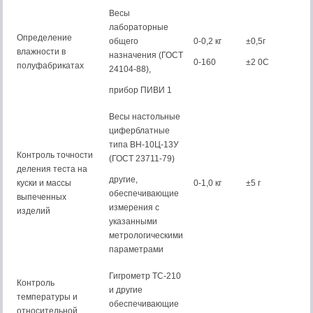
Весы
лабораторные
Определение
общего
0-0,2 кг
±0,5г
влажности в
назначения (ГОСТ
0-160
±2 0С
полуфабрикатах
24104-88),
прибор ПИВИ 1
Весы настольные
циферблатные
типа ВН-10Ц-13У
Контроль точности
(ГОСТ 23711-79)
деления теста на
другие,
куски и массы
0-1,0 кг
±5 г
обеспечивающие
выпеченных
измерения с
изделий
указанными
метрологическими
параметрами
Гигрометр ТС-210
Контроль
и другие
температуры и
обеспечивающие
относительной