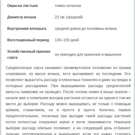
Окраска листьев
темно-зеленая
Диаметр кочана
22 см. (средний)
Внутренняя кочерыга
средняя длина до половины кочана
Вегетационный период
130–150 дней
Хозяйственный признак
он пригоден для хранения и квашения
сорта
Среднеспелые сорта занимают промежуточное положение по срокам
созревания, по массе кочана, хотя высаживают их последним. Это
позволяет вырастить рассаду в пленочных тоннелях и даже на грядах в
холодных рассадниках. При выращивании рассады среднеспелой
капусты пикировку не проводят. После посева семян в конце апреля –
начале мая и появления всходов растения остаются на одном и том же
месте до выборки. Рассаду можно выращивать не только с помощью
кубиков, стаканчиков, но и просто в грунте. Конечно, первое
предпочтительнее, поскольку при высадке такой рассады растения
почти полностью сохраняют корни и легче принимаются. Накануне
выборки рассаду обильно поливают, а на следующий день отбирают
лучшую, неповрежденную и выкапывают, если это нужно, стараясь