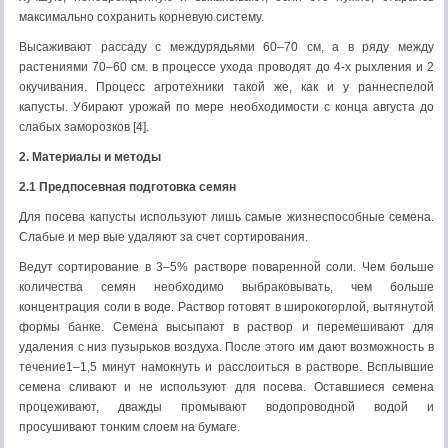
максимально сохранить корневую систему.
Высаживают рассаду с междурядьями 60–70 см, а в ряду между
растениями 70–60 см. в процессе ухода проводят до 4-х рыхления и 2
окучивания. Процесс агротехники такой же, как и у раннеспелой
капусты. Убирают урожай по мере необходимости с конца августа до
слабых заморозков [4].
2. Материалы и методы
2.1
Предпосевная подготовка семян
Для посева капусты используют лишь самые жизнеспособные семена.
Слабые и мер вые удаляют за счет сортирования.
Ведут сортирование в 3–5% растворе поваренной соли. Чем больше
количества семян необходимо выбраковывать, чем больше
концентрация соли в воде. Раствор готовят в широкогорлой, вытянутой
формы банке. Семена высыпают в раствор и перемешивают для
удаления с низ пузырьков воздуха. После этого им дают возможность в
течение1–1,5 минут намокнуть и расслоиться в растворе. Всплывшие
семена сливают и не используют для посева. Оставшиеся семена
процеживают, дважды промывают водопроводной водой и
просушивают тонким слоем на бумаге.