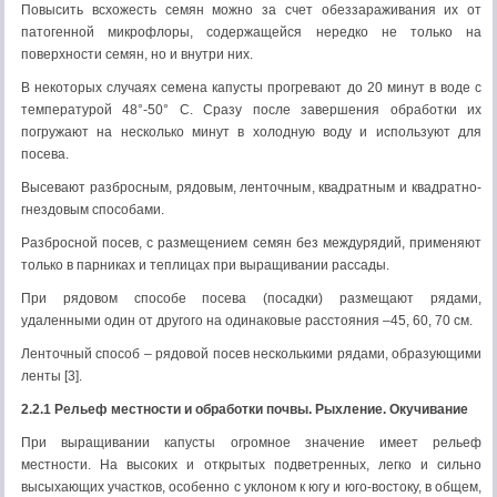
Повысить всхожесть семян можно за счет обеззараживания их от
патогенной микрофлоры, содержащейся нередко не только на
поверхности семян, но и внутри них.
В некоторых случаях семена капусты прогревают до 20 минут в воде с
температурой 48°-50° С. Сразу после завершения обработки их
погружают на несколько минут в холодную воду и используют для
посева.
Высевают разбросным, рядовым, ленточным, квадратным и квадратно-
гнездовым способами.
Разбросной посев, с размещением семян без междурядий, применяют
только в парниках и теплицах при выращивании рассады.
При рядовом способе посева (посадки) размещают рядами,
удаленными один от другого на одинаковые расстояния –45, 60, 70 см.
Ленточный способ – рядовой посев несколькими рядами, образующими
ленты [3].
2.2.1 Рельеф местности и обработки почвы. Рыхление.
Окучивание
При выращивании капусты огромное значение имеет рельеф
местности. На высоких и открытых подветренных, легко и сильно
высыхающих участков, особенно с уклоном к югу и юго-востоку, в общем,