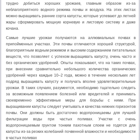
трудно добиться хороших урожаев, главным образом из-за
неблагоприятного водного режима почвы и воздуха. На этих листах
можно выращивать ранние сорта капусты, которые успевают до летней
жары сформировать мощную корневую и листовую систему и даже
кочана.
Самые лучшие урожаи получаются на аллювиальных почвах в
припойменных участках. Эти почвы отличаются хорошей структурой,
благоприятным водным режимом и высоким содержанием питательных
веществ, что позволяет с успехом выращивать капусту, очень часто и
без органических удобрений. Опыты показывают, что на таких почвах,
при внесении сравнительно небольшого количества органических
удобрений через каждые 10–2 года, можно в течение нескольких лет
подряд выращивать капусту и получать вполне удовлетворительные
урожаи. В таких случаях, разумеется, необходимо тщательно следить
за возможным появлением болезней или вредителей и принимать
своевременно эффективные меры для борьбы с ними. При
выращивании капусты следует учитывать и качества нижних горизонтов
почвы. Они должны быть достаточно водопроницаемы для лучшей
фильтрации воды при частых поливах. Участки с очень
водопроницаемым грунтом тонким пахотным слоем не годятся для
капусты из-за резких колебаний почвенной влажности и необходимости
в частых поливах