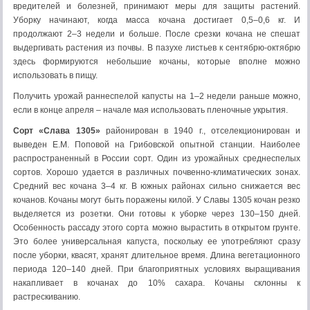
вредителей и болезней, принимают меры для защиты растений.
Уборку начинают, когда масса кочана достигает 0,5–0,6 кг. И
продолжают 2–3 недели и больше. После срезки кочана не спешат
выдергивать растения из почвы. В пазухе листьев к сентябрю-октябрю
здесь формируются небольшие кочаны, которые вполне можно
использовать в пищу.
Получить урожай раннеспелой капусты на 1–2 недели раньше можно,
если в конце апреля – начале мая использовать пленочные укрытия.
Сорт «Слава 1305»
районирован в 1940 г., отселекционирован и
выведен Е.М. Поповой на Грибовской опытной станции. Наиболее
распространенный в России сорт. Один из урожайных среднеспелых
сортов. Хорошо удается в различных почвенно-климатических зонах.
Средний вес кочана 3–4 кг. В южных районах сильно снижается вес
кочанов. Кочаны могут быть поражены килой. У Славы 1305 кочан резко
выделяется из розетки. Они готовы к уборке через 130–150 дней.
Особенность рассаду этого сорта можно вырастить в открытом грунте.
Это более универсальная капуста, поскольку ее употребляют сразу
после уборки, квасят, хранят длительное время. Длина вегетационного
периода 120–140 дней. При благоприятных условиях выращивания
накапливает в кочанах до 10% сахара. Кочаны склонны к
растрескиванию.