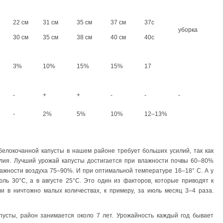
22 см
31 см
35 см
37 см
37с
уборка
30 см
35 см
38 см
40 см
40с
3%
10%
15%
15%
17
-
+
+
-
-
-
-
2%
5%
10%
12–13%
белокочанной капусты в нашем районе требует больших усилий, так как
елия. Лучший урожай капусты достигается при влажности почвы 60–80%
ажности воздуха 75–90%. И при оптимальной температуре 16–18° С. А у
ль 30°C, а в августе 25°С. Это один из факторов, которые приводят к
и в ничтожно малых количествах, к примеру, за июль месяц 3–4 раза.
пусты, район занимается около 7 лет. Урожайность каждый год бывает