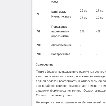
(см.)
15 см
17 см
Шир. и дл.
V
Нижн.листьев
17 см
19 см
Поражение
VI
насекомыми
2%
4%
(болезнями)
VII
опрыскивание
-
+
VIII
Растрескив-е
-
-
Заключение
Таким образом, возделывание различных сортов 
наш район относят к зоне рискованного землед
полной полевой влагоемкости и относительной вл
нас в районе средняя температура с июня по ию
задержке формирования кочана. Осадки выпадал
Стояли страшные суховеи.
Несмотря на это возделывание белокочанной ка