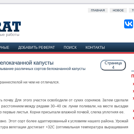
ГЛАВНАЯ
НОВОЕ
Т
РНЫЕ
ДОБАВИТЬ РЕФЕРАТ
ПОИСК
КОНТАКТЫ
елокачанной капусты
Страница
4
ывание различных сортов белокачанной капусты
П
раннеспелой ни чем не отличался.
 почву. Для этого участок освободили от сухих сорняков. Затем сделали
 с расстоянием между рядами 30–40 см. лунки поливали, на месте высадки
о первые листья. Корни присыпали влажной почвой, слегка уплотняя ее.
но. Этот сорт более адаптированный к условиям нашего района. Урожай
ратура вегетации достигает +32С (оптимальная температура выращивания