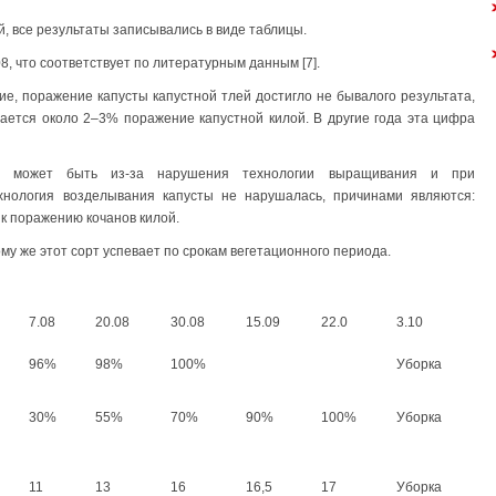
 все результаты записывались в виде таблицы.
, что соответствует по литературным данным [7].
ие, поражение капусты капустной тлей достигло не бывалого результата,
чается около 2–3% поражение капустной килой. В другие года эта цифра
и может быть из-за нарушения технологии выращивания и при
ехнология возделывания капусты не нарушалась, причинами являются:
 к поражению кочанов килой.
ому же этот сорт успевает по срокам вегетационного периода.
7.08
20.08
30.08
15.09
22.0
3.10
96%
98%
100%
Уборка
30%
55%
70%
90%
100%
Уборка
11
13
16
16,5
17
Уборка