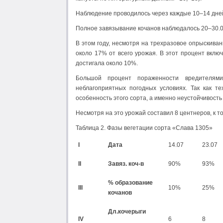
Наблюдение проводилось через каждые 10–14 дней,
Полное завязывание кочанов наблюдалось 20–30.08
В этом году, несмотря на трехразовое опрыскиван
около 17% от всего урожая. В этот процент вклю
достигала около 10%.
Большой процент пораженности вредителям
неблагоприятных погодных условиях. Так как т
особенность этого сорта, а именно неустойчивость
Несмотря на это урожай составил 8 центнеров, к т
Таблица 2. Фазы вегетации сорта «Слава 1305»
I
Дата
14.07
23.07
II
Завяз. коч-в
90%
93%
% образование
III
10%
25%
кочанов
Дл.кочерыги
IV
6
8