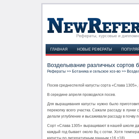
ГЛАВНАЯ
НОВЫЕ РЕФЕРАТЫ
ПОПУЛЯ
Возделывание различных сортов б
Рефераты
>>
Ботаника и сельское хоз-во
>> Воздел
Посев среднеспелой капусты сорта «Слава 1305», 
В середине апреля проводился посев.
Для выращивания капусты нужно было приготовить
перекопку всего участка. Сажали рассаду в лунки
делали углубление и высаживали рассаду в почву п
Сорт «Слава 1305» выращивают в нашей школе дав
каждый год бывает около 8ц с сотки. Хотя темпе
капусты по литературным данным +16,+18).