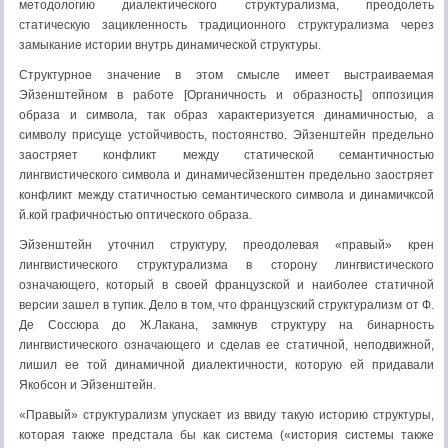
методологию диалектического структурализма, преодолеть
статическую зацикленность традиционного структурализма через
замыкание истории внутрь динамической структуры.
Структурное значение в этом смысле имеет выстраиваемая
Эйзенштейном в работе [Органичность и образность] оппозиция
образа и символа, так образ характеризуется динамичностью, а
символу присуще устойчивость, постоянство. Эйзенштейн предельно
заостряет конфликт между статической семантичностью
лингвистического символа и динамичесйзенштен предельно заостряет
конфликт между статичностью семантического символа и динамичксой
й.кой графичностью оптического образа.
Эйзенштейн уточнил структуру, преодолевая «правый» крен
лингвистического структурализма в сторону лингвистического
означающего, который в своей французской и наиболее статичной
версии зашел в тупик. Дело в том, что французский структурализм от Ф.
Де Соссюра до Ж.Лакана, замкнув структуру на бинарность
лингвистического означающего и сделав ее статичной, неподвижной,
лишил ее той динамичной диалектичности, которую ей придавали
Якобсон и Эйзенштейн.
«Правый» структурализм упускает из ввиду такую историю структуры,
которая также предстала бы как система («история системы также