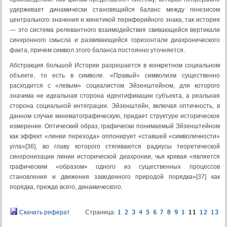
удерживает динамически становящийся баланс между генезисом
центрального значения и кинетикой периферийного знака, так история
— это система релевантного взаимодействия свивающейся вертикали
синхронного смысла и развивающейся горизонтали диахронического
факта, причем символ этого баланса постоянно уточняется.
Абстракция большой Истории разрешается в конкретном социальном
объекте, то есть в символе. «Правый» символизм существенно
расходится с «левым» социалистом Эйзенштейном, для которого
значима не идеальная сторона идентификации субъекта, а реальная
сторона социальной интеграции. Эйзенштейн, включая оптичность, в
данном случае кинематографическую, придает структуре историческое
измерение. Оптический образ, графически понимаемый Эйзенштейном
как эффект «линии перехода» оппонирует «ставшей «символичности»
угла»[36], во главу которого стягиваются радиусы теоретической
синхронизации линии исторической диахронии, чья кривая «является
графическим «образом» одного из существенных процессов
становления и движения заведенного природой порядка»[37] как
порядка, прежде всего, динамического.
Скачать реферат
Страница: