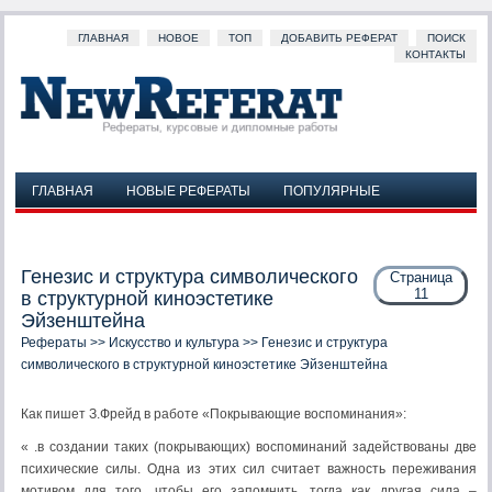
ГЛАВНАЯ
НОВОЕ
ТОП
ДОБАВИТЬ РЕФЕРАТ
ПОИСК
КОНТАКТЫ
ГЛАВНАЯ
НОВЫЕ РЕФЕРАТЫ
ПОПУЛЯРНЫЕ
ДОБАВИТЬ РЕФЕРАТ
ПОИСК
КОНТАКТЫ
Генезис и структура символического
Страница
11
в структурной киноэстетике
Эйзенштейна
Рефераты
>>
Искусство и культура
>> Генезис и структура
символического в структурной киноэстетике Эйзенштейна
Как пишет З.Фрейд в работе «Покрывающие воспоминания»:
« .в создании таких (покрывающих) воспоминаний задействованы две
психические силы. Одна из этих сил считает важность переживания
мотивом для того, чтобы его запомнить, тогда как другая сила –