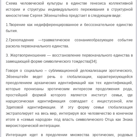
Схема человеческой культуры в единстве генезиса коллективной
истории и структуры индивидуального переживания в структурной
киноэстетике Сергея Эйзенштейна предстает в следующем виде:
1.Творение как недифференцированное и бессознательное единство
бытия.
2.Грехопадение —травматическое сознаниеобразующее событие
раскола первоначального единства.
3. Жертвоприношение — восстановление первоначального единства в
замещающей форме символического тождества[34].
Говоря о социально – сублимационной делокализации эротического,
Эйзенштейн ведет речь о глобализации, характеризующейся
преодолением архаических идентификаций как тех идентификаций,
которые пронизаны эротическим интересом продолжения рода,
простейшей формой которого является институт семьи, где
нарциссическая идентификация совпадает с инцестуозной, или
Эдиповой идентификации. И эту форму семьи глобализация
экстраполирует на весь мир, интегрируя все человечество в конечном
итоге в «семью народов» под власть символического Отца как Знака
мироисторической интеграции.
Интеграция идет в предолении множества эротических, родовых