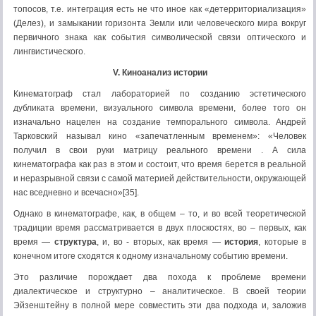
топосов, т.е. интеграция есть не что иное как «детерриториализация»
(Делез), и замыкании горизонта Земли или человеческого мира вокруг
первичного знака как события символической связи оптического и
лингвистического.
V. Киноанализ истории
Кинематограф стал лабораторией по созданию эстетического
дубликата времени, визуального символа времени, более того он
изначально нацелен на создание темпорального символа. Андрей
Тарковский называл кино «запечатленным временем»: «Человек
получил в свои руки матрицу реального времени . А сила
кинематографа как раз в этом и состоит, что время берется в реальной
и неразрывной связи с самой материей действительности, окружающей
нас вседневно и всечасно»[35].
Однако в кинематографе, как, в общем – то, и во всей теоретической
традиции время рассматривается в двух плоскостях, во – первых, как
время —
структура
, и, во - вторых, как время —
история
, которые в
конечном итоге сходятся к одному изначальному событию времени.
Это различие порождает два похода к проблеме времени
диалектическое и структурно – аналитическое. В своей теории
Эйзенштейну в полной мере совместить эти два подхода и, заложив