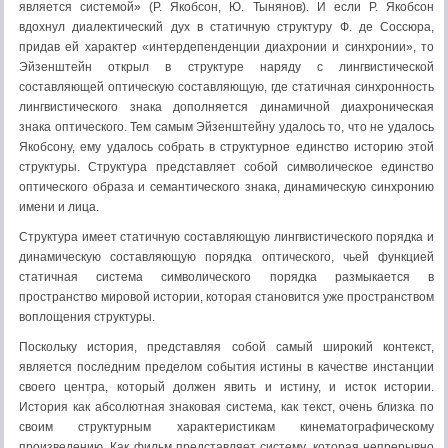
является системой» (Р. Якобсон, Ю. Тынянов). И если Р. Якобсон
вдохнул диалектический дух в статичную структуру Ф. де Соссюра,
придав ей характер «интердепенденции диахронии и синхронии», то
Эйзенштейн открыл в структуре наряду с лингвистической
составляющей оптическую составляющую, где статичная синхронность
лингвистического знака дополняется динамичной диахроническая
знака оптического. Тем самым Эйзенштейну удалось то, что не удалось
Якобсону, ему удалось собрать в структурное единство историю этой
структуры. Структура представляет собой символическое единство
оптического образа и семантического знака, динамическую синхронию
имени и лица.
Структура имеет статичную составляющую лингвистического порядка и
динамическую составляющую порядка оптического, чьей функцией
статичная система символического порядка размыкается в
пространство мировой истории, которая становится уже пространством
воплощения структуры.
Поскольку история, представляя собой самый широкий контекст,
является последним пределом события истины в качестве инстанции
своего центра, который должен явить и истину, и исток истории.
История как абсолютная знаковая система, как текст, очень близка по
своим структурным характеристикам кинематографическому
произведению. Как фильм представляет систему, которая непрерывно