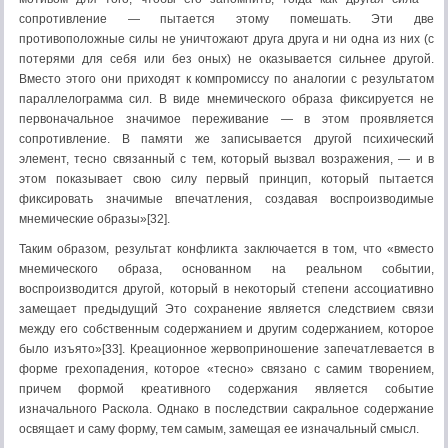
сопротивление — пытается этому помешать. Эти две
противоположные силы не уничтожают друга друга и ни одна из них (с
потерями для себя или без оных) не оказывается сильнее другой.
Вместо этого они приходят к компромиссу по аналогии с результатом
параллелограмма сил. В виде мнемического образа фиксируется не
первоначальное значимое переживание — в этом проявляется
сопротивление. В памяти же записывается другой психический
элемент, тесно связанный с тем, который вызвал возражения, — и в
этом показывает свою силу первый принцип, который пытается
фиксировать значимые впечатления, создавая воспроизводимые
мнемические образы»[32].
Таким образом, результат конфликта заключается в том, что «вместо
мнемического образа, основанном на реальном событии,
воспроизводится другой, который в некоторый степени ассоциативно
замещает предыдущий Это сохранение является следствием связи
между его собственным содержанием и другим содержанием, которое
было изъято»[33]. Креационное жервоприношение запечатлевается в
форме грехопадения, которое «тесно» связано с самим творением,
причем формой креативного содержания является событие
изначального Раскола. Однако в последствии сакральное содержание
освящает и саму форму, тем самым, замещая ее изначальный смысл.