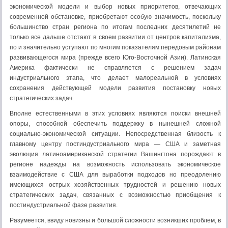
экономической модели и выбор новых приоритетов, отвечающих
современной обстановке, приобретают особую значимость, поскольку
большинство стран региона по итогам последних десятилетий не
только все дальше отстают в своем развитии от центров капитализма,
по и значительно уступают по многим показателям передовым районам
развивающегося мира (прежде всего Юго-Восточной Азии). Латинская
Америка фактически не справляется с решением задач
индустриального этапа, что делает малореальной в условиях
сохранения действующей модели развития постановку новых
стратегических задач.
Вполне естественными в этих условиях являются поиски внешней
опоры, способной обеспечить поддержку в нынешней сложной
социально-экономической ситуации. Непосредственная близость к
главному центру постиндустриального мира — США и заметная
эволюция латиноамериканской стратегии Вашингтона порождают в
регионе надежды на возможность использовать экономическое
взаимодействие с США для выработки подходов но преодолению
имеющихся острых хозяйственных трудностей и решению новых
стратегических задач, связанных с возможностью приобщения к
постиндустриальной фазе развития.
Разумеется, ввиду новизны и большой сложности возникших проблем, в