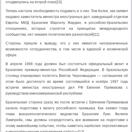
отодвинулись на второй план[10].
Теперь настала необходимость подумать и о них. Тем более, как заявил
недавно заместитель министра иностранных дел, заведующий отделом
Европы МИД Бразилии Марселу Жардин, в российско-бразильских
отношениях, которые строятся на принципах международного
сообщества, нет никаких политических разногласий[11].
Стороны пришли к выводу, что у них имеются неограниченные
возможности сотрудничества, в том числе в ядерной и космической
сфере.
В апреле 1998 года должен был состояться официальный визит в
Бразилию премьер-министра Российской Федерации. В бразильскую
столицу планировал полететь Виктор Черномырдин — соглашение об
этом было достигнуто во время состоявшейся в ноябре 1997 года
встречи министра иностранных дел РФ Евгения Примакова с
руководством южноамериканской республики.
Бразильская сторона сразу же после встречи с Евгением Примаковым
начала подготовку к визиту российского премьера. Как заявил тогда
глава внешнеполитического ведомства Бразилии Луис Фелипи
Лампрейа, «мы должны сосредоточить все внимание на подготовке к
этому важнейшему событию, чтобы наметить наиболее перспективные
и многообещающие направления работы»[12].