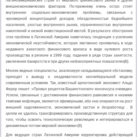
латиноамериканских стран от мирового финансового рынка и других
внешнеэкономических факторов. По-прежнему очень остро стоят
внутренние социально-экономические проблемы, связанные с
чрезмерной концентрацией доходов, обездоленностью беднейшего
населения, узостью внутреннего рынка, ограниченностью внутренних
накоплений и низкой инвестиционной квотой. В результате обострения
этих проблем в Латинской Америке наметилась тенденция к усилению
экономической неустойчивости, которая явственно проявилась в ходе
недавнего азиатского финансового кризиса в виде нулевого роста
производства в регионе в 1999 году, падения в ряде стран занятости,
увеличения банкротств и при других неблагоприятных показателях[8].
Многие видные специалисты, анализируя складывающуюся обстановку,
приходят к выводу о неадекватности неолиберальной модели
современным условиям. Так, известный аргентинский экономист Альдо
Ферер пишет: «Провал рецептов Вашингтонского консенсуса очевиден.
Успехи, связанные с достижением финансового равновесия и низкими
темпами инфляции, являются эфемерными, ибо они опираются на рост
внешней задолженности, экономический застои и безработицу . В
целом не удалось трансформировать производственную структуру для
того, чтобы освоить технологическую революцию и интегрироваться в
динамичные потоки мировой экономики»[9].
Для ведущих стран Латинской Америки корректировка действующей