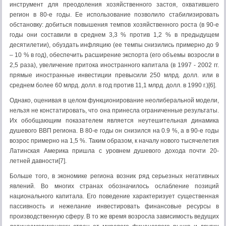
инструмент для преодоления хозяйственного застоя, охватившего
регион в 80-е годы. Ее использование позволило стабилизировать
обстановку: добиться повышения темпов хозяйственного роста (в 90-е
годы они составили в среднем 3,3 % против 1,2 % в предыдущем
десятилетии), обуздать инфляцию (ее темпы снизились примерно до 9
– 10 % в год), обеспечить расширение экспорта (его объемы возросли в
2,5 раза), увеличение притока иностранного капитала (в 1997 - 2002 гг.
прямые иностранные инвестиции превысили 250 млрд. долл. или в
среднем более 60 млрд. долл. в год против 11,1 млрд. долл. в 1990 г.)[6].
Однако, оценивая в целом функционирование неолиберальной модели,
нельзя не констатировать, что она принесла ограниченные результаты.
Их обобщающим показателем является неутешительная динамика
душевого ВВП региона. В 80-е годы он снизился на 0.9 %, а в 90-е годы
возрос примерно на 1,5 %. Таким образом, к началу нового тысячелетия
Латинская Америка пришла с уровнем душевого дохода почти 20-
летней давности[7].
Больше того, в экономике региона возник ряд серьезных негативных
явлений. Во многих странах обозначилось ослабление позиций
национального капитала. Его поведение характеризует существенная
пассивность и нежелание инвестировать финансовые ресурсы в
производственную сферу. В то же время возросла зависимость ведущих