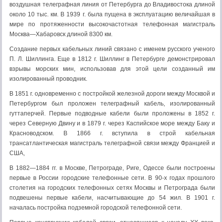
воздушная телеграфная линия от Петербурга до Владивостока длиной
около 10 тыс. км. В 1939 г. была пущена в эксплуатацию величайшая в
мире по протяженности высокочастотная телефонная магистраль
Москва—Хабаровск длиной 8300 км.
Создание первых кабельных линий связано с именем русского ученого
П. Л. Шиллинга. Еще в 1812 г. Шиллинг в Петербурге демонстрировал
взрывы морских мин, использовав для этой цели созданный им
изолированный проводник.
В 1851 г. одновременно с постройкой железной дороги между Москвой и
Петербургом был проложен телеграфный кабель, изолированный
гуттаперчей. Первые подводные кабели были проложены в 1852 г.
через Северную Двину и в 1879 г. через Каспийское море между Баку и
Красноводском. В 1866 г. вступила в строй кабельная
трансатлантическая магистраль телеграфной связи между Францией и
США,
В 1882—1884 гг. в Москве, Петрограде, Риге, Одессе были построены
первые в России городские телефонные сети. В 90-х годах прошлого
столетия на городских телефонных сетях Москвы и Петрограда были
подвешены первые кабели, насчитывающие до 54 жил. В 1901 г.
началась постройка подземной городской телефонной сети.