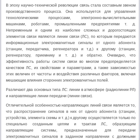
В эпоху научно-технической революции связь стала составным звеном
производственного процесса. Она используется для управления
технологическими процессами, электронно-вычислительными
машинами, роботами, промышленными предприятиями т. д.
Непременным и одним из наиболее сложных и дорогостоящих
элементов связи являются линии связи (ЛС), по которым передаются
информационные электромагнитные сигналы от одного абонента
(станции, передатчика, регенератора и т.д.) к другому (станции,
регенератору, приемнику и т. д.) и обратно. Очевидно, что
эффективность работы систем связи во многом предопределяется
качеством ЛС, их свойствами и параметрами, а также зависимостью
этих величин от частоты и воздействия различных факторов, включая
мешающие влияния сторонних электромагнитных полей.
Различают два основных типа ЛС: линии в атмосфере (радиолинии РЛ)
и направляющие линии передачи (линии связи).
Отличительной особенностью направляющих линий связи является то,
что распространение сигналов в них от одного абонента (станции,
устройства, элемента схемы и т. д.) к другому осуществляется только по
специально созданным цепям и трактам ЛС, образующим
направляющие системы, предназначенные для передачи
электромагнитных сигналов в заданном направлении с должными