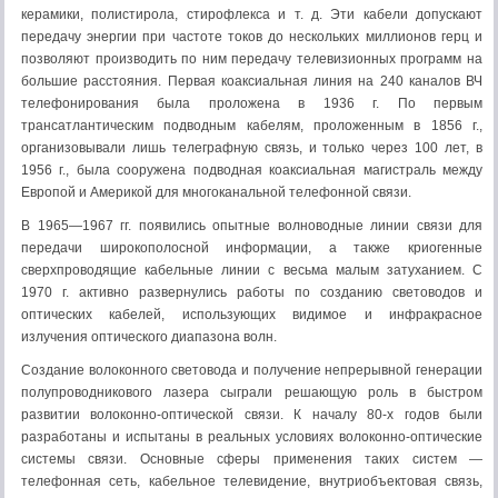
керамики, полистирола, стирофлекса и т. д. Эти кабели допускают
передачу энергии при частоте токов до нескольких миллионов герц и
позволяют производить по ним передачу телевизионных программ на
большие расстояния. Первая коаксиальная линия на 240 каналов ВЧ
телефонирования была проложена в 1936 г. По первым
трансатлантическим подводным кабелям, проложенным в 1856 г.,
организовывали лишь телеграфную связь, и только через 100 лет, в
1956 г., была сооружена подводная коаксиальная магистраль между
Европой и Америкой для многоканальной телефонной связи.
В 1965—1967 гг. появились опытные волноводные линии связи для
передачи широкополосной информации, а также криогенные
сверхпроводящие кабельные линии с весьма малым затуханием. С
1970 г. активно развернулись работы по созданию световодов и
оптических кабелей, использующих видимое и инфракрасное
излучения оптического диапазона волн.
Создание волоконного световода и получение непрерывной генерации
полупроводникового лазера сыграли решающую роль в быстром
развитии волоконно-оптической связи. К началу 80-х годов были
разработаны и испытаны в реальных условиях волоконно-оптические
системы связи. Основные сферы применения таких систем —
телефонная сеть, кабельное телевидение, внутриобъектовая связь,