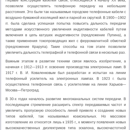
Первые конструкции кабелей связи, относящиеся к началу XX века,
позволили осуществлять телефонную передачу на небольшие
расстояния. Это были так называемые городские телефонные кабели с
воздушно-бумажной изоляцией жил и парной их скруткой. В 1900—1902
гг. была сделана успешная попытка повысить дальность передачи
методами искусственного увеличения индуктивности кабелей путем
включения в цепь катушек индуктивности (предложение Пупина), а
также применения токопроводящих жил с ферромагнитной обмоткой
(предложение Крарупа). Такие способы на том этапе позволили
увеличить дальность телеграфной и телефонной связи в несколько раз.
Важным этапом в развитии техники связи явилось изобретение, а
начиная с 1912—1913 гг. освоение производства электронных ламп. В
1917 г. В. И. Коваленковым был разработан и испытан на линии
телефонный усилитель на электронных лампах. В 1923 г. была
осуществлена телефонная связь с усилителями на линии Харьков—
Москва—Петроград.
В 30-х годах началось развитие многоканальных систем передачи. В
последующем стремление расширить спектр передаваемых частот и
увеличить пропускную способность линий привело к созданию новых
типов кабелей, так называемых коаксиальных. Но массовое
изготовление их относится лишь к 1935 г., к моменту появления новых
высококачественных диэлектриков типа эскапона, высокочастотной