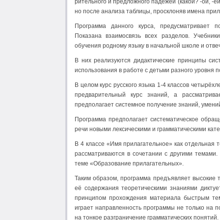
рительного и предложного падежей (какой? -ой, -е
но после анализа таблицы, просклоняв имена при
Программа данного курса, предусматривает по
Показана взаимосвязь всех разделов. Учебник
обучения родному языку в начальной школе и отве
В них реализуются дидактические принципы сист
использования в работе с детьми разного уровня по
В целом курс русского языка 1-4 классов четырё
предварительный курс знаний, а рассматрива
предполагает системное получение знаний, умений 
Программа предполагает систематическое обраще
речи новыми лексическими и грамматическими катег
В 4 классе «Имя прилагательное» как отдельная 
рассматриваются в сочетании с другими темами.
теме «Образование прилагательных».
Таким образом, программа предъявляет высокие 
её содержания теоретическими знаниями диктуе
принципом прохождения материала быстрым тем
играет направленность программы не только на п
на тонкое разграничение грамматических понятий. [