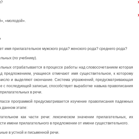
м?
й», «молодой».
?
еет имя прилагательное мужского рода? женского рода? среднего рода?
льных (по учебнику).
ль­ных отрабатывается в процессе работы над словосочетани­ем которая
ад предложением, учащиеся отмечают имя существитель­ное, к которому
 число и выделяют окончание. Система упражне­ний, предусматривающая
ние с последующей записью, способствует выработке навыка правописания
прилагательных в речи.
классе программой предусматривается изучение правопи­сания падежных
 данном этапе:
ательном как части речи: лексическом значении прилагательных, их
ости имени прилагательного в предложении от имени существительного.
ные в устной и письменной речи.