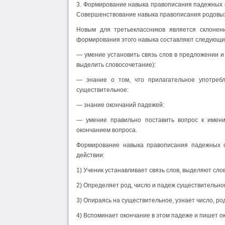
3. Формирование навыка правописания падежных о
Совершенствование навыка правописания родовых
Новым для третьеклассников является склонен
формирования этого навыка составляют следующие
— умение установить связь слов в предложении и 
выделить словосочетание):
— знание о том, что прилагательное употреб
существительное:
— знание окончаний падежей:
— умение правильно поставить вопрос к имени 
окончанием вопроса.
Формирование навыка правописания падежных о
действии:
1) Ученик устанавливает связь слов, выделяют сло
2) Определяет род, число и падеж существительног
3) Опираясь на существительное, узнает число, ро
4) Вспоминает окончание в этом падеже и пишет о