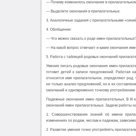
— Почему изменилось окончание в прилагательно
— Выделите окончания в прилагательных.
3. Аналогичные задания с прилагательными «сини
4. Обобщение:
— Что можно сказать о роде имен прилагательных
— На какой вопрос отвечает и какие окончания им
5. Работа с таблицей родовых окончаний прилагате
Умение писать родовые окончания имен прилагате
готовит детей к записи предложений. Работая н
относится имя прилагательное, определя­ют род,
не только анализ предложений, но и их составле
окончаний и одновремен­но точному употреблению 
Падежные окончания имен прилагательных. В III 
окончаний имен прилагательных. Задачи работы на
1. Совершенствование знаний об имени прилаг
изменениях по родам, числам и падежам, зависи­м
2. Развитие умения точно употреблять прилагатель