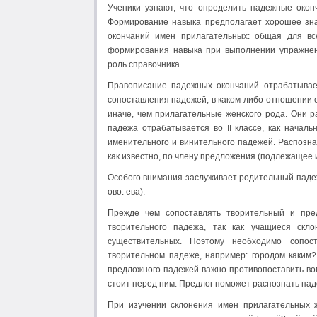
Ученики узнают, что определить падежные оконч
Формирование навыка предполагает хорошее зна
окончаний имен прилагательных: общая для вс
формирования навыка при выполнении упражнен
роль справочника.
Правописание падежных окончаний отрабатывае
сопоставления падежей, в каком-либо отношении с
иначе, чем прилагательные женского рода. Они 
падежа отрабатывается во II классе, как на­чал
именительного и винительного падежей. Рас­позн
как известно, по члену предложения (под­лежащее 
Особого внимания заслуживает родительный падеж
ово. ева).
Прежде чем сопоставлять творительный и пре
творительного падежа, так как учащиеся скл
существительных. Поэтому необходимо сопост
творительном падеже, например: городом каким?
предложного падежей важно противопоставить вопр
стоит перед ним. Предлог поможет рас­познать па
При изучении склонения имен прилагательных ж