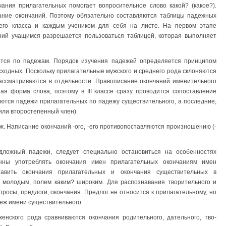
ания прилагатель­ных помогает вопросительное слово какой? (какое?).
ние окончаний. Поэтому обязательно составляются таблицы падежных
его класса и каждым учеником для себя на листе. На первом этапе
ий учащимся разрешается пользоваться таблицей, которая выполняет
тся по падежам. Порядок изучения падежей определяется принци­пом
ход­ных. Поскольку прилагательные мужского и среднего рода склоняются
рассматриваются в отдельности. Правописание окончаний именительного
ьная форма слова, поэтому в III классе сразу проводится сопоставление
аются падежи прилагательных по падежу существитель­ного, а последние,
или второстепенный член).
. Написание окончаний -ого, -его противопоставляются про­изношению (-
дложный падежи, следует специально остановиться на особенностях
онны употреб­лять окончания имен прилагательных окончаниям имен
авить окон­чания прилагательных и окончания существительных в
 молодым, полем каким? широким. Для распознавания твори­тельного и
осы, предлоги, окончания. Предлог не относится к при­лагательному, но
деж имени существительного.
енского рода сравниваются окончания родительного, дательного, тво­