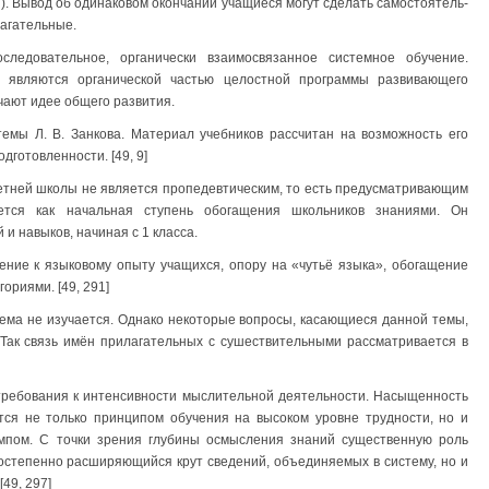
й). Вывод об одинаковом окончании учащиеся могут сделать самостоятель­
лагательные.
следовательное, органически взаимосвязанное системное обучение.
и являются органической частью целостной программы развивающего
чают идее общего развития.
емы Л. В. Занкова. Материал учебников рассчитан на возможность его
дготовленности. [49, 9]
хлетней школы не является пропедевтическим, то есть предусматривающим
ется как начальная ступень обогащения школьников знаниями. Он
и навыков, начиная с 1 класса.
ние к языковому опыту учащихся, опору на «чутьё языка», обогащение
ориями. [49, 291]
тема не изучается. Однако некоторые вопросы, касающиеся данной темы,
 Так связь имён прилагательных с сушествительными рассматривается в
требования к интенсивности мыслительной деятельности. Насыщенность
тся не только принципом обучения на высоком уровне трудности, но и
пом. С точки зрения глубины осмысления знаний существенную роль
остепенно расширяющийся крут сведений, объединяемых в систему, но и
49, 297]