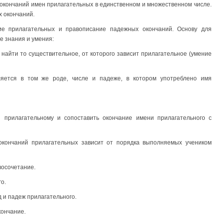
конча­ний имен прилагательных в единственном и множест­венном числе.
 окончаний.
ие прилагательных и правописание падежных окончаний. Ос­нову для
 знания и умения:
найти то существительное, от которого зависит прилага­тельное (умение
ляется в том же роде, числе и падеже, в котором употреблено имя
прилагательному и сопоставить окончание имени прилага­тельного с
кон­чаний прилагательных зависит от порядка выполняемых учеником
восочетание.
о.
д и падеж прилагательного.
кончание.