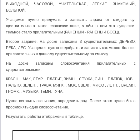
ВЫХОДНОЙ, ЧАСОВОЙ, УЧИ­ТЕЛЬСКАЯ, ЛЕГКИЕ. ЗНАКОМЫЙ,
БОЛЬНОЙ.
Учащимся нужно придумать и записать справа от каждого су­
ществительного такое словосочетание, чтобы в нем это существи­
тельное стало прилагательным (РАНЕНЫЙ - РАНЕНЫЙ БО­ЕЦ).
Второе задание. На доске записаны 3 сущест­вительных: ДЕРЕВО,
РЕКА, ЛЕС. Учащемся нужно подобрать и записать как можно больше
прилагательных к дан­ному существительному по смыслу .
На доске записаны словосочетания прилагательных с
существительными:
КРАСН. . МАК, СТАР. . ПЛАТЬЕ, ЗИМН. . СТУЖА, СИН. . ПЛАТОК, НОВ. .
ПАЛЬТО, ЗЕЛЕН. . ТРАВА, МЯГК. . МОХ, СВЕЖ . МЯСО , ЛЕТН. . ВРЕМЯ,
ГРОМК. . МУЗЫКА, ТЕМН. ТУЧА.
Нужно вставить окончания, определить род. После этого нужно было
просклонять одно словосочетание.
Результаты работы отображены в таблице.