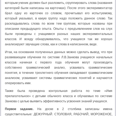
которым ученик должен был разло­жить, сгруппировать слова (названия
категорий были написаны на карточках). После этого экспериментатор
брал одну из карточек со словом, прочитывал его испы­туемому,
который указывал, в какую группу надо поло­жить данное слово. Так
раскладывались слова по всем тем группам, которые названы при
описании предыдуще­го опыта. Опыты с предъявлением слов на слух
были проведены с учащимися разных наших эксперименталь­ных
классов. И всюду обнаруживалось, что учащиеся так же хорошо
анализируют звучащие слова, как и слова в написанном, виде.
Итак, на основании полученных данных можно сде­лать вывод, что при
развивающем обучении по системе Л.В.Занкова учащиеся начальных
классов начиная с первого года обучения мо­гут производить
собственно грамматический анализ, усваивать грамматические
понятия, в течение трехлет­него обучения овладевают грамматическим
анализом, усваивают системы грамматических понятий и научают­ся
оперировать ими.
Также была проведена контрольная работа по теме «Имя
прилагательное» с детьми обычного класса и обучаемых по системе
Занкова с целью выявить эффективность усвоения знаний учащихся.
Первое задание.
На доске в 2 столбика записаны имена
существительные: ДЕЖУРНЫЙ. СТОЛОВАЯ, РАБОЧИЙ, МОРОЖЕНОЕ,