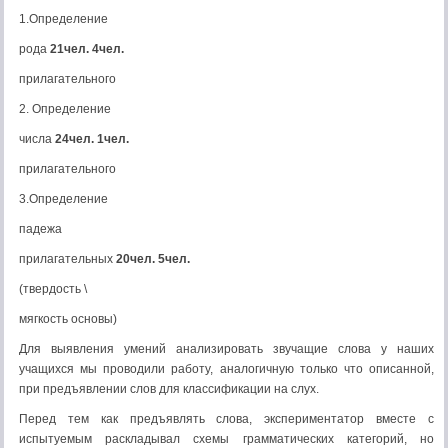
1.Определение
рода
21чел. 4чел.
прилагательного
2. Определение
числа
24чел. 1чел.
прилагательного
3.Определение
падежа
прилагательных
20чел. 5чел.
(твердость \
мягкость основы)
Для выявления умений анализировать звучащие сло­ва у наших
учащихся мы проводили работу, аналогич­ную только что описанной,
при предъявлении слов для классификации на слух.
Перед тем как предъявлять слова, экспериментатор вместе с
испытуемым раскладывал схемы грамматиче­ских категорий, но