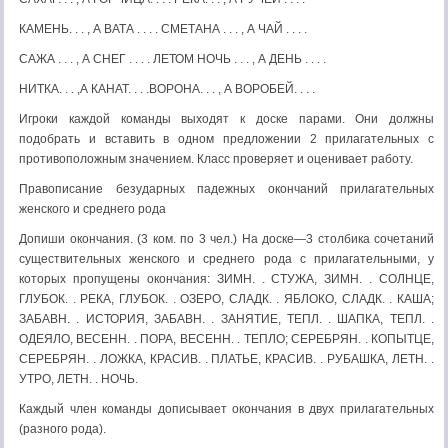
КАМЕНЬ. . . , А ВАТА . . . . СМЕТАНА . . . , А ЧАЙ . . . .
САЖА . . . , А СНЕГ . . . . ЛЕТОМ НОЧЬ . . . , А ДЕНЬ . . . .
НИТКА. . . ,А КАНАТ. . . .ВОРОНА. . . , А ВОРОБЕЙ. . . .
Игроки каждой команды выходят к доске парами. Они должны
подобрать и вставить в одном предложении 2 прилагательных с
противоположным значением. Класс проверяет и оценивает ра­боту.
Правописание безударных падежных окончаний прилагательных
женского и среднего рода
Допиши окончания. (3 ком. по 3 чел.) На доске—3 столби­ка сочетаний
существительных женского и среднего рода с прила­гательными, у
которых пропущены окончания: ЗИМН. . СТУЖА, ЗИМН. . СОЛНЦЕ,
ГЛУБОК. . РЕКА, ГЛУБОК. . ОЗЕРО, СЛАДК. . ЯБЛОКО, СЛАДК. . КАША;
ЗАБАВН. . ИСТОРИЯ, ЗАБАВН. . ЗАНЯТИЕ, ТЕПЛ. . ШАПКА, ТЕПЛ. .
ОДЕЯЛО, ВЕСЕНН. . ПОРА, ВЕСЕНН. . ТЕПЛО; СЕРЕБРЯН. . КОПЫТ­ЦЕ,
СЕРЕБРЯН. . ЛОЖКА, КРАСИВ. . ПЛАТЬЕ, КРАСИВ. . РУБАШКА, ЛЕТН. .
УТРО, ЛЕТН. . НОЧЬ.
Каждый член команды дописывает окончания в двух прилага­тельных
(разного рода).