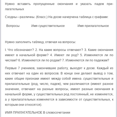
Нужно вставить пропущенные окончания и указать падеж при­
лагательных
Сходны—различны. (Класс.) На доске начерчена таблица с графами:
Вопросы
Имя существительное
Имя прилагательное
Нужно заполнить таблицу, отвечая на вопросы:
I. Что обозначают? 2. На какие вопросы отвечают? 3. Какие окончания
имеют в начальной форме? 4. Имеют ли род? 5. Изме­няются ли по
числам? 6. Изменяются ли по родам? 7. Изменяют­ся ли по падежам?
Первые 7 учеников, закончившие работу, выходят к доске. Каждый из
них отвечает на один из вопросов. В конце они де­лают вывод о том,
какие общие признаки имеют между собой имена .существительные и
прилагательные (род, число, падеж), чем различаются (имеют разное
значение, отвечают на разные вопросы, имеют разные окончания в
начальной форме, у сущест­вительных род постоянный, не изменяется,
а у прилагательных изменяется в зависимости от существительных, к
которым они относятся).
ИМЯ ПРИЛАГАТЕЛЬНОЕ В словосочетании