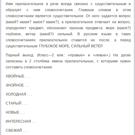
Имя прилагательное в речи всегда связано с существительным и
образует с ним словосочетание. Главным словом в этом
словосочетании является существительное. От него за­дается вопрос
(какой? какая? какое? какие?), а при­лагательное отвечает на вопрос,
определяет предмет, обозначает признак предмета: море (какое?)
глубокое, ветер (какой?) сильный. В русском языке в таких
словосочетаниях прилага­тельное ставится не после, а перед
существительным: ГЛУБОКОЕ МОРЕ, СИЛЬНЫЙ ВЕТЕР.
Парный выход. (Класс—2 ком.: «правые» и «левые».) На доске
записаны в 2 столбика имена прилагательные, с которыми нужно
составить словосочетания:
ХВОЙНЫЕ . . .
ЗНОЙНОЕ . . .
ХОЛОДНАЯ . . .
СТАРЫЙ . . .
НОВЫЕ . . .
ИНТЕРЕСНАЯ . . .
СВЕЖИЙ . . .