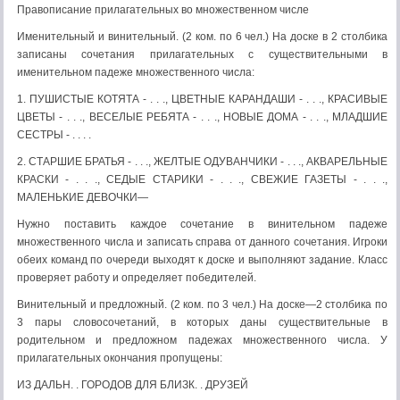
Правописание прилагательных во множественном числе
Именительный и винительный. (2 ком. по 6 чел.) На доске в 2 столбика
записаны сочетания прилагательных с существи­тельными в
именительном падеже множественного числа:
1. ПУШИСТЫЕ КОТЯТА - . . ., ЦВЕТНЫЕ КАРАНДА­ШИ - . . ., КРАСИВЫЕ
ЦВЕТЫ - . . ., ВЕСЕЛЫЕ РЕБЯТА - . . ., НОВЫЕ ДОМА - . . ., МЛАДШИЕ
СЕСТРЫ - . . . .
2. СТАРШИЕ БРАТЬЯ - . . ., ЖЕЛТЫЕ ОДУВАНЧИКИ - . . ., АКВАРЕЛЬНЫЕ
КРАСКИ - . . ., СЕДЫЕ СТАРИКИ - . . ., СВЕЖИЕ ГАЗЕТЫ - . . .,
МАЛЕНЬКИЕ ДЕВОЧКИ—
Нужно поставить каждое сочетание в винительном падеже
множественного числа и записать справа от данного сочетания. Игроки
обеих команд по очереди выходят к доске и выполняют задание. Класс
проверяет работу и определяет победителей.
Винительный и предложный. (2 ком. по 3 чел.) На доске—2 столбика по
3 пары словосочетаний, в которых даны существи­тельные в
родительном и предложном падежах множественного числа. У
прилагательных окончания пропущены:
ИЗ ДАЛЬН. . ГОРОДОВ ДЛЯ БЛИЗК. . ДРУЗЕЙ