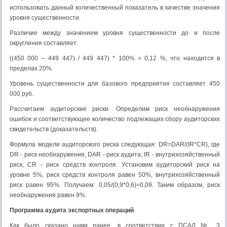
использовать данный количественный показатель в качестве значения
уровня существенности.
Различие между значением уровня существенности до и после
округления составляет:
((450 000 – 449 447) / 449 447) * 100% = 0,12 %, что находится в
пределах 20%.
Уровень существенности для базового предприятия составляет 450
000 руб.
Рассчитаем аудиторские риски. Определим риск необнаружения
ошибок и соответствующее количество подлежащих сбору аудиторских
свидетельств (доказательств).
Формула модели аудиторского риска следующая: DR=DAR/(IR*CR), где
DR - риск необнаружения, DAR - риск аудита, IR - внутрихозяйственный
риск, CR - риск средств контроля. Установим аудиторский риск на
уровне 5%, риск средств контроля равен 50%, внутрихозяйственный
риск равен 95%. Получаем: 0,05/(0,9*0,6)=0,09. Таким образом, риск
необнаружения равен 9%.
Программа аудита экспортных операций
.
Как было сказано нами ранее, в соответствии с ПСАД № 3