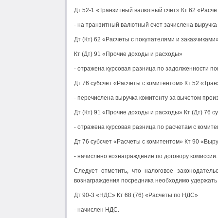
Дт 52-1 «Транзитный валютный счет» Кт 62 «Расче
- на транзитный валютный счет зачислена выручка 
Дт (Кт) 62 «Расчеты с покупателями и заказчиками
Кт (Дт) 91 «Прочие доходы и расходы»
- отражена курсовая разница по задолженности по
Дт 76 субсчет «Расчеты с комитентом» Кт 52 «Тра
- перечислена выручка комитенту за вычетом прои
Дт (Кт) 91 «Прочие доходы и расходы» Кт (Дт) 76 с
- отражена курсовая разница по расчетам с комите
Дт 76 субсчет «Расчеты с комитентом» Кт 90 «Выр
- начислено вознаграждение по договору комиссии.
Следует отметить, что налоговое законодатель
вознаграждения посредника необходимо удержать
Дт 90-3 «НДС» Кт 68 (76) «Расчеты по НДС»
- начислен НДС.