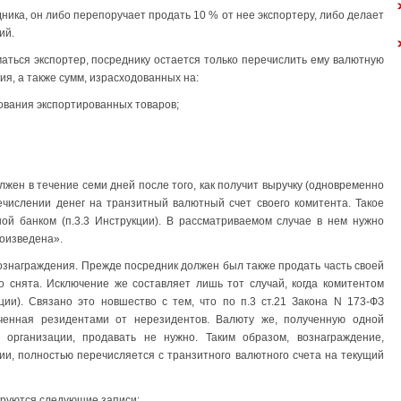
ника, он либо перепоручает продать 10 % от нее экспортеру, либо делает
ий.
ться экспортер, посреднику остается только перечислить ему валютную
я, а также сумм, израсходованных на:
рования экспортированных товаров;
лжен в течение семи дней после того, как получит выручку (одновременно
ечислении денег на транзитный валютный счет своего комитента. Такое
ой банком (п.3.3 Инструкции). В рассматриваемом случае в нем нужно
оизведена».
ознаграждения. Прежде посредник должен был также продать часть своей
о снята. Исключение же составляет лишь тот случай, когда комитентом
ции). Связано это новшество с тем, что по п.3 ст.21 Закона N 173-ФЗ
ченная резидентами от нерезидентов. Валюту же, полученную одной
 организации, продавать не нужно. Таким образом, вознаграждение,
ции, полностью перечисляется с транзитного валютного счета на текущий
ируются следующие записи: