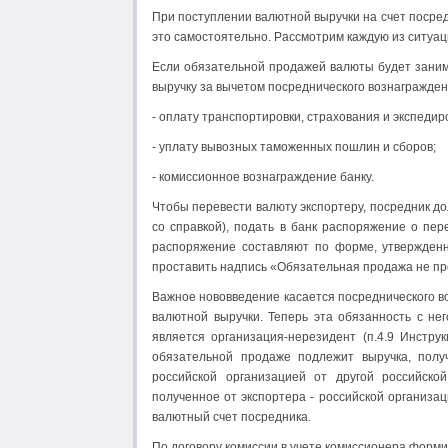
При поступлении валютной выручки на счет посред
это самостоятельно. Рассмотрим каждую из ситуац
Если обязательной продажей валюты будет занима
выручку за вычетом посреднического вознаграждени
- оплату транспортировки, страхования и экспеди
- уплату вывозных таможенных пошлин и сборов;
- комиссионное вознаграждение банку.
Чтобы перевести валюту экспортеру, посредник до
со справкой), подать в банк распоряжение о пер
распоряжение составляют по форме, утвержденн
проставить надпись «Обязательная продажа не пр
Важное нововведение касается посреднического в
валютной выручки. Теперь эта обязанность с нег
является организация-нерезидент (п.4.9 Инструк
обязательной продаже подлежит выручка, полу
российской организацией от другой российской
полученное от экспортера - российской организа
валютный счет посредника.
По договору комиссии в учете комиссионера форм