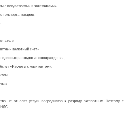
ты с покупателями и заказчиками»
от экспорта товаров;
»
купателя;
нзитный валютный счет»
зведенных расходов и вознаграждения;
убсчет «Расчеты с комитентом».
нтом;
учка»
ство не относит услуги посредников к разряду экспортных. Поэтому с
 НДС.