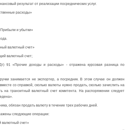
ансовый результат от реализации посреднических услуг.
ственные расходы»
 «Прибыли и убытки»
ода.
тный валютный счет»
щий валютный счет;
(Дт) 91 «Прочие доходы и расходы» - отражена курсовая разница по
учки занимается не экспортер, а посредник. В этом случае он должен
вместе со справкой, сколько валюты нужно продать, сколько зачислить на
ить на транзитный валютный счет комитента. На распоряжении следует
едена».
ника, обязан продать валюту в течение трех рабочих дней.
тражены следующие операции:
й валютный счет»