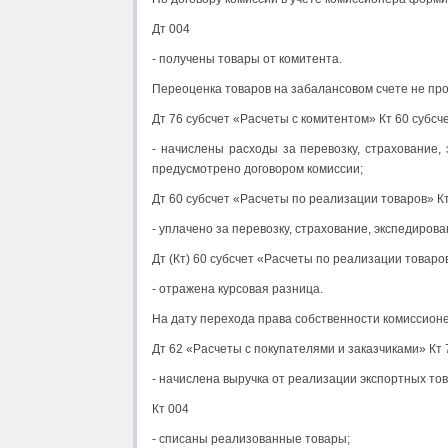
Дт 004
- получены товары от комитента.
Переоценка товаров на забалансовом счете не пр
Дт 76 субсчет «Расчеты с комитентом» Кт 60 субс
- начислены расходы за перевозку, страхование,
предусмотрено договором комиссии;
Дт 60 субсчет «Расчеты по реализации товаров» Кт
- уплачено за перевозку, страхование, экспедиро
Дт (Кт) 60 субсчет «Расчеты по реализации товаро
- отражена курсовая разница.
На дату перехода права собственности комиссионе
Дт 62 «Расчеты с покупателями и заказчиками» Кт
- начислена выручка от реализации экспортных тов
Кт 004
- списаны реализованные товары;