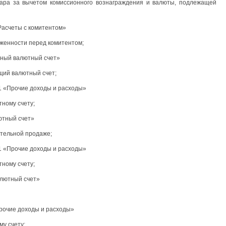
вара за вычетом комиссионного вознаграждения и валюты, подлежащей
«Расчеты с комитентом»
лженности перед комитентом;
тный валютный счет»
щий валютный счет;
91 «Прочие доходы и расходы»
тному счету;
ютный счет»
ательной продаже;
91 «Прочие доходы и расходы»
тному счету;
алютный счет»
Прочие доходы и расходы»
му счету;