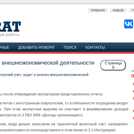
ГЛАВНАЯ
НОВОЕ
Т
РНЫЕ
ДОБАВИТЬ РЕФЕРАТ
ПОИСК
КОНТАКТЫ
из внешнеэкономической деятельности
Страница
8
терский учет, аудит и анализ внешнеэкономической
П
ы после утверждения экспортером представленного отчета.
асчетов с иностранным покупателем, то в обязанности посредника входит
а. При этом экспортная выручка не участвует в формировании доходов
экспортер (п.3 ПБУ 9/99 «Доходы организации»).
нем, когда деньги зачислили на транзитный валютный счет, направляет
азрабатывается непосредственно в этом банке (п.3.1 Инструкции).