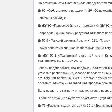
По окончании отчетного периода определяется фин
Дт 90 «Себестоимость продаж» Кт 26 «Общехозяй
- списаны расходы;
Дт (Кт) 90 «Прибыль/убыток от продаж» Кт (Дт) 99
- определен финансовый результат отчетного пери
Дт 52-2 «Текущий валютный счет» Кт 52-1 «Транзи
- зачислено комиссионное вознаграждение на теку
Дт (Кт) 52-1 «Транзитный валютный счет» Кт 
транзитному валютному счету.
Теперь предположим, что продажей валютной выр
указать в распоряжении, которое передает в банк 
его текущий валютный счет и сколько перечисл
поставить отметку «Обязательная продажа произв
Банк, после того как получит распоряжение посред
В данной ситуации в бухгалтерском учете будут о
Дт 76 «Расчеты с комитентом» Кт 52-1 «Транзитны