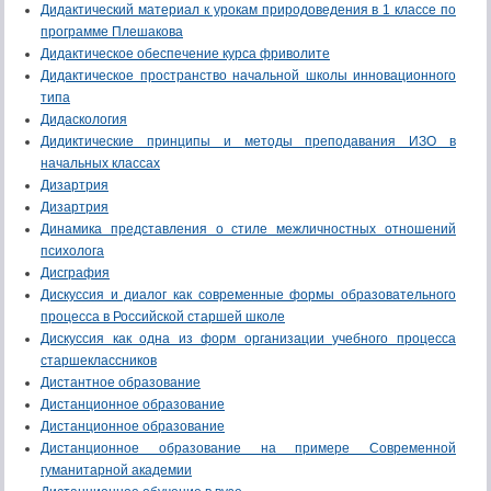
Дидактический материал к урокам природоведения в 1 классе по
программе Плешакова
Дидактическое обеспечение курса фриволите
Дидактическое пространство начальной школы инновационного
типа
Дидаскология
Дидиктические принципы и методы преподавания ИЗО в
начальных классах
Дизартрия
Дизартрия
Динамика представления о стиле межличностных отношений
психолога
Дисграфия
Дискуссия и диалог как современные формы образовательного
процесса в Российской старшей школе
Дискуссия как одна из форм организации учебного процесса
старшеклассников
Дистантное образование
Дистанционное образование
Дистанционное образование
Дистанционное образование на примере Современной
гуманитарной академии