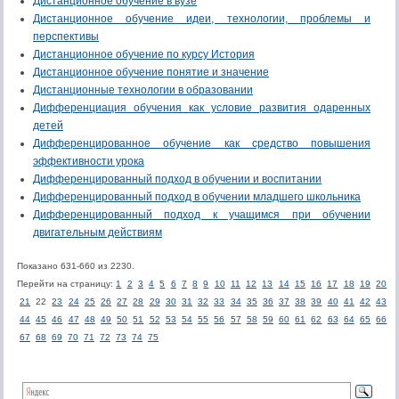
Дистанционное обучение в вузе
Дистанционное обучение идеи, технологии, проблемы и
перспективы
Дистанционное обучение по курсу История
Дистанционное обучение понятие и значение
Дистанционные технологии в образовании
Дифференциация обучения как условие развития одаренных
детей
Дифференцированное обучение как средство повышения
эффективности урока
Дифференцированный подход в обучении и воспитании
Дифференцированный подход в обучении младшего школьника
Дифференцированный подход к учащимся при обучении
двигательным действиям
Показано 631-660 из 2230.
Перейти на страницу:
1
2
3
4
5
6
7
8
9
10
11
12
13
14
15
16
17
18
19
20
21
22
23
24
25
26
27
28
29
30
31
32
33
34
35
36
37
38
39
40
41
42
43
44
45
46
47
48
49
50
51
52
53
54
55
56
57
58
59
60
61
62
63
64
65
66
67
68
69
70
71
72
73
74
75