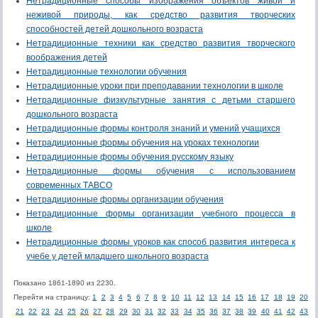
Нетрадиционные способы изображения объектов живой и
неживой природы, как средство развития творческих
способностей детей дошкольного возраста
Нетрадиционные техники как средство развития творческого
воображения детей
Нетрадиционные технологии обучения
Нетрадиционные уроки при преподавании технологии в школе
Нетрадиционные физкультурные занятия с детьми старшего
дошкольного возраста
Нетрадиционные формы контроля знаний и умений учащихся
Нетрадиционные формы обучения на уроках технологии
Нетрадиционные формы обучения русскому языку
Нетрадиционные формы обучения с использованием
современных ТАВСО
Нетрадиционные формы организации обучения
Нетрадиционные формы организации учебного процесса в
школе
Нетрадиционные формы уроков как способ развития интереса к
учебе у детей младшего школьного возраста
Показано 1861-1890 из 2230.
Перейти на страницу:
1
2
3
4
5
6
7
8
9
10
11
12
13
14
15
16
17
18
19
20
21
22
23
24
25
26
27
28
29
30
31
32
33
34
35
36
37
38
39
40
41
42
43