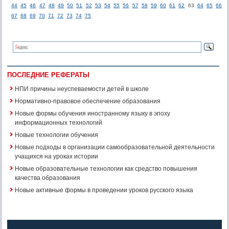
44
45
46
47
48
49
50
51
52
53
54
55
56
57
58
59
60
61
62
63
64
65
66
67
68
69
70
71
72
73
74
75
ПОСЛЕДНИЕ РЕФЕРАТЫ
НПИ причины неуспеваемости детей в школе
Нормативно-правовое обеспечение образования
Новые формы обучения иностранному языку в эпоху
информационных технологий
Новые технологии обучения
Новые подходы в организации самообразовательной деятельности
учащихся на уроках истории
Новые образовательные технологии как средство повышения
качества образования
Новые активные формы в проведении уроков русского языка