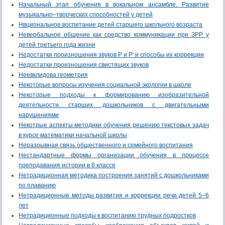
Начальный этап обучения в вокальном ансамбле. Развитие
музыкально–творческих способностей у детей
Нвциональное воспитание детей старшего школьного возраста
Невербальное общение как средство коммуникации при ЗРР у
детей третьего года жизни
Недостатки произношения звуков Р и Р' и способы их коррекции
Недостатки произношения свистящих звуков
Неевклидова геометрия
Некоторые вопросы изучения социальной экологии в школе
Некоторые подходы к формированию изобразительной
деятельности старших дошкольников с двигательными
нарушениями
Некотрые аспекты методики обучения решению текстовых задач
в курсе математики начальной школы
Неразрывная связь общественного и семейного воспитания
Нестандартные формы организации обучения в процессе
преподавания истории в 8 классе
Нетрадиционная методика построения занятий с дошкольниками
по плаванию
Нетрадиционные методы развития и коррекции речи детей 5–6
лет
Нетрадиционные подходы к воспитанию трудных подростков