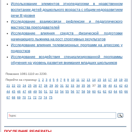
Использование элементов этнопедагогики в нравственном
воспитании детей дошкольного возраста с общим недоразвитием
речи III уровня
Исследование взаимосвязи рефлексии и педагогического
мастерства преподавателей
Исследование влияния средств физической подготовки
начинающего лыжника на рост спортивных результатов
Исследование влияния телевизионных программ на агрессию у
подростков
Исследование воздействия специализированной программы
обучения на уровень развития внимания младших школьников
Показано 1081-1110 из 2230.
Перейти на страницу:
1
2
3
4
5
6
7
8
9
10
11
12
13
14
15
16
17
18
19
20
21
22
23
24
25
26
27
28
29
30
31
32
33
34
35
36
37
38
39
40
41
42
43
44
45
46
47
48
49
50
51
52
53
54
55
56
57
58
59
60
61
62
63
64
65
66
67
68
69
70
71
72
73
74
75
ПОСЛЕДНИЕ РЕФЕРАТЫ