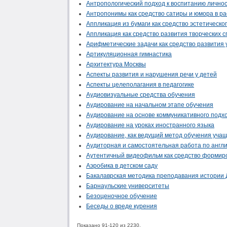
Антропологический подход к воспитанию лично
Антропонимы как средство сатиры и юмора в ра
Аппликация из бумаги как средство эстетическо
Аппликация как средство развития творческих 
Арифметические задачи как средство развития 
Артикуляционная гимнастика
Архитектура Москвы
Аспекты развития и нарушения речи у детей
Аспекты целеполагания в педагогике
Аудиовизуальные средства обучения
Аудирование на начальном этапе обучения
Аудирование на основе коммуникативного подхо
Аудирование на уроках иностранного языка
Аудирование, как ведущий метод обучения учащ
Аудиторная и самостоятельная работа по англ
Аутентичный видеофильм как средство формир
Аэробика в детском саду
Бакалаврская методика преподавания истории 
Барнаульские университеты
Безоценочное обучение
Беседы о вреде курения
Показано 91-120 из 2230.