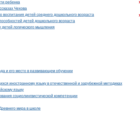
сти ребенка
ссказах Чехова
го воспитания детей среднего дошкольного возраста
способностей детей дошкольного возраста
у детей логического мышления
да и его место в развивающем обучении
ихся иностранному языку в отечественной и зарубежной методиках
ийскому языку
ования социолингвистической компетенции
Древнего мира в школе