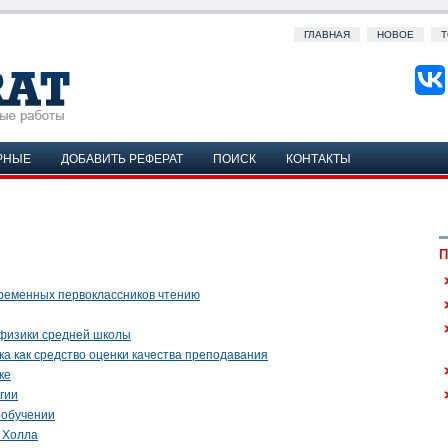
ГЛАВНАЯ
НОВОЕ
Т
РНЫЕ
ДОБАВИТЬ РЕФЕРАТ
ПОИСК
КОНТАКТЫ
П
временных первоклассников чтению
 физики средней школы
ука как средство оценки качества преподавания
ке
гии
 обучении
. Холла