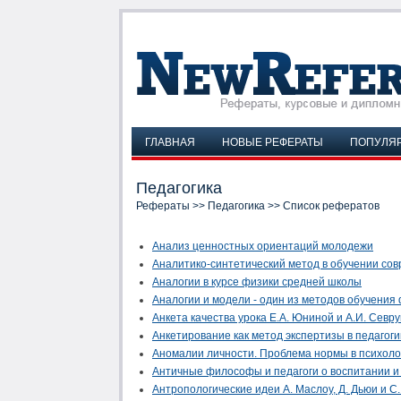
ГЛАВНАЯ
НОВЫЕ РЕФЕРАТЫ
ПОПУЛЯ
Педагогика
Рефераты
>>
Педагогика
>> Список рефератов
Анализ ценностных ориентаций молодежи
Аналитико-синтетический метод в обучении со
Аналогии в курсе физики средней школы
Аналогии и модели - один из методов обучения
Анкета качества урока Е.А. Юниной и А.И. Севр
Анкетирование как метод экспертизы в педагоги
Аномалии личности. Проблема нормы в психоло
Античные философы и педагоги о воспитании и
Антропологические идеи А. Маслоу, Д. Дьюи и С