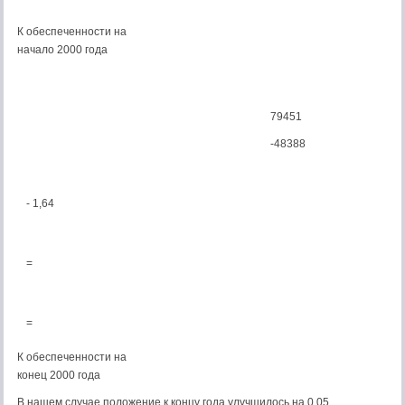
К обеспеченности на
начало 2000 года
79451
-48388
- 1,64
=
=
К обеспеченности на
конец 2000 года
В нашем случае положение к концу года улучшилось на 0,05 .