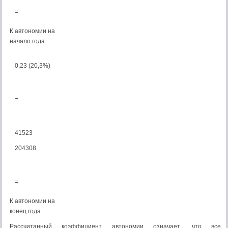
=
К автономии на
начало года
0,23 (20,3%)
=
41523
204308
=
К автономии на
конец года
Рассчитанный коэффициент автономии означает ,что все