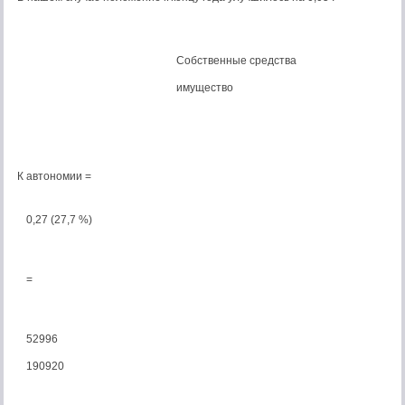
Собственные средства
имущество
К автономии =
0,27 (27,7 %)
=
52996
190920