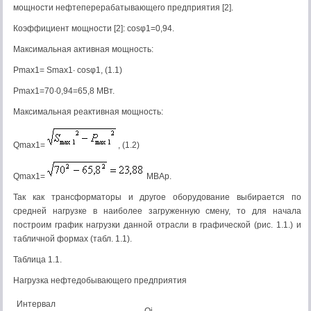
мощности нефтеперерабатывающего предприятия [2].
Коэффициент мощности [2]: cosφ1=0,94.
Максимальная активная мощность:
Pmax1= Smax1∙ cosφ1, (1.1)
Pmax1=70∙0,94=65,8 МВт.
Максимальная реактивная мощность:
Qmax1=
, (1.2)
Qmax1=
МВАр.
Так как трансформаторы и другое оборудование выбирается по
средней нагрузке в наиболее загруженную смену, то для начала
построим график нагрузки данной отрасли в графической (рис. 1.1.) и
табличной формах (табл. 1.1).
Таблица 1.1.
Нагрузка нефтедобывающего предприятия
Интервал