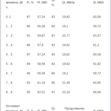
Qi,
времени, ∆ti
Pi, %
Pi, MBт
Qi, MBАp
Si, MBA
%
ч
0 .1
87
57,24
83
19,82
60,58
1…2
86
56,58
80
19,1
59,72
2…3
91
59,87
87
20,77
63,37
3…4
88
57,9
83
19,82
61,2
4…5
87
57,24
83
19,82
60,58
5…6
89
58,56
83
19,82
61,82
6…7
86
56,58
80
19,1
59,72
7…8
93
61,19
90
21,49
64,85
8…9
95
62,51
97
23,16
66,66
Интервал
Qi,
Продолжение