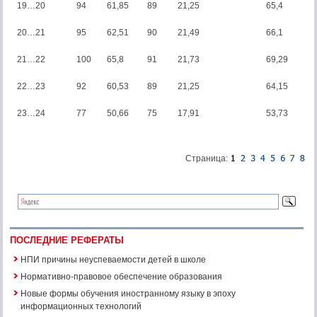
19…20
94
61,85
89
21,25
65,4
20…21
95
62,51
90
21,49
66,1
21…22
100
65,8
91
21,73
69,29
22…23
92
60,53
89
21,25
64,15
23…24
77
50,66
75
17,91
53,73
Страница:
ПОСЛЕДНИЕ РЕФЕРАТЫ
НПИ причины неуспеваемости детей в школе
Нормативно-правовое обеспечение образования
Новые формы обучения иностранному языку в эпоху
информационных технологий