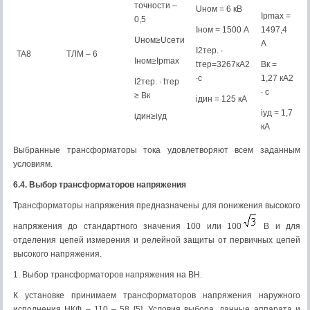
точности –
Uном = 6 кВ
Iрmax =
0,5
Iном = 1500 А
1497,4
Uном≥Uсети
А
I2тер. ∙
TA8
ТЛМ – 6
Iном≥Iрmax
tтер=3267кА2
Bк =
∙с
1,27 кА2
I2тер. ∙ tтер
∙ с
≥ Bк
iдин = 125 кА
iуд = 1,7
iдин≥iуд
кА
Выбранные трансформаторы тока удовлетворяют всем заданным
условиям.
6.4. Выбор трансформаторов напряжения
Трансформаторы напряжения предназначены для понижения высокого
напряжения до стандартного значения 100 или 100
В и для
отделения цепей измерения и релейной защиты от первичных цепей
высокого напряжения.
1. Выбор трансформаторов напряжения на ВН.
К установке принимаем трансформаторов напряжения наружного
исполнения НКФ – 110 – 58 [5]. Условия выбора, данные аппарата и