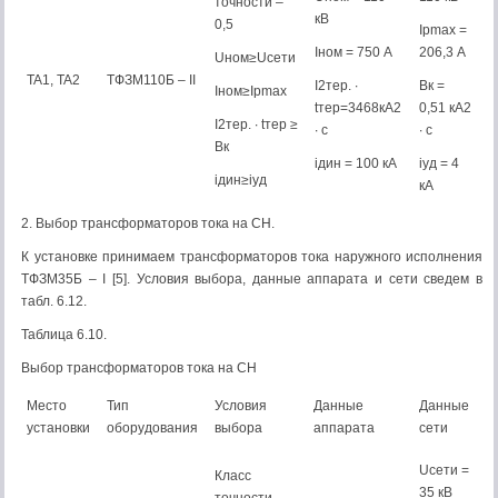
точности –
кВ
0,5
Iрmax =
Iном = 750 А
206,3 А
Uном≥Uсети
TA1, TA2
ТФЗМ110Б – II
I2тер. ∙
Bк =
Iном≥Iрmax
tтер=3468кА2
0,51 кА2
I2тер. ∙ tтер ≥
∙ с
∙ с
Bк
iдин = 100 кА
iуд = 4
iдин≥iуд
кА
2. Выбор трансформаторов тока на CН.
К установке принимаем трансформаторов тока наружного исполнения
ТФЗМ35Б – I [5]. Условия выбора, данные аппарата и сети сведем в
табл. 6.12.
Таблица 6.10.
Выбор трансформаторов тока на CН
Место
Тип
Условия
Данные
Данные
установки
оборудования
выбора
аппарата
сети
Uсети =
Класс
35 кВ