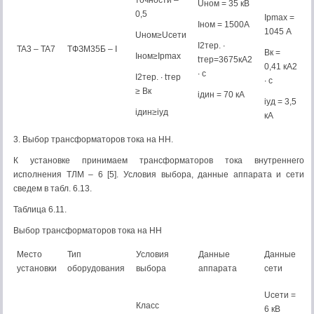
точности –
Uном = 35 кВ
0,5
Iрmax =
Iном = 1500А
1045 А
Uном≥Uсети
I2тер. ∙
TA3 – TA7
ТФЗМ35Б – I
Bк =
Iном≥Iрmax
tтер=3675кА2
0,41 кА2
∙ с
I2тер. ∙ tтер
∙ с
≥ Bк
iдин = 70 кА
iуд = 3,5
iдин≥iуд
кА
3. Выбор трансформаторов тока на НН.
К установке принимаем трансформаторов тока внутреннего
исполнения ТЛМ – 6 [5]. Условия выбора, данные аппарата и сети
сведем в табл. 6.13.
Таблица 6.11.
Выбор трансформаторов тока на НН
Место
Тип
Условия
Данные
Данные
установки
оборудования
выбора
аппарата
сети
Uсети =
Класс
6 кВ