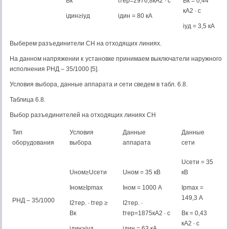
Bк
tтер=2976,8кА2 ∙ с
Bк = 0,44
кА2 ∙ с
iдин≥iуд
iдин = 80 кА
iуд = 3,5 кА
Выберем разъединители СН на отходящих линиях.
На данном напряжении к установке принимаем выключатели наружного
исполнения РНД – 35/1000 [5].
Условия выбора, данные аппарата и сети сведем в табл. 6.8.
Таблица 6.8.
Выбор разъединителей на отходящих линиях СН
Тип
Условия
Данные
Данные
оборудования
выбора
аппарата
сети
Uсети = 35
Uном≥Uсети
Uном = 35 кВ
кВ
Iном≥Iрmax
Iном = 1000 А
Iрmax =
149,3 А
РНД – 35/1000
I2тер. ∙ tтер ≥
I2тер. ∙
Bк
tтер=1875кА2 ∙ с
Bк = 0,43
кА2 ∙ с
iдин≥iуд
iдин = 63 кА