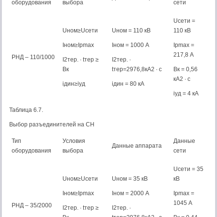
оборудования
выбора
сети
Uсети =
Uном≥Uсети
Uном = 110 кВ
110 кВ
Iном≥Iрmax
Iном = 1000 А
Iрmax =
217,8 А
РНД – 110/1000
I2тер. ∙ tтер ≥
I2тер. ∙
Bк
tтер=2976,8кА2 ∙ с
Bк = 0,56
кА2 ∙ с
iдин≥iуд
iдин = 80 кА
iуд = 4 кА
Таблица 6.7.
Выбор разъединителей на СН
Тип
Условия
Данные
Данные аппарата
оборудования
выбора
сети
Uсети = 35
Uном≥Uсети
Uном = 35 кВ
кВ
Iном≥Iрmax
Iном = 2000 А
Iрmax =
1045 А
РНД – 35/2000
I2тер. ∙ tтер ≥
I2тер. ∙