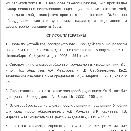
Из расчетов токов КЗ, в наиболее тяжелом режиме, был произведен
выбор основного оборудования подстанции: силовых выключателей,
разъединителей, трансформаторов тока и напряжения. Выбранное
оборудование соответствует всем параметрам подстанции и
удовлетворяет условиям выбора.
СПИСОК ЛИТЕРАТУРЫ
1. Правила устройства электроустановок. Все действующие разделы
ПУЭ – 6 и ПУЭ – 7, с изм. и доп., по состоянию на 15 августа 2005 г. –
Новосибирск: Сиб. унив. изд-во, 2005. – 854 с., ил.
2. Справочник по электроснабжению промышленных предприятий. В 2-
х кн. Под общ. ред. А.А. Федорова и Г.В. Сербиновского. Кн.2.
Технические сведения об оборудовании. М., «Энергия», 1973., 528 с. с
ил.
3. Справочник по электротехнике электрооборудованию: Учеб. пособие
для вузов. – 2-е изд., доп. – М.: Высш. Шк., 2000. – 255 с., ил.
4. Электрооборудование электрических станций и подстанций: Учебник
для сред. проф. образования. / А.Д. Рожкова, Л.К. Карнеева, Т.В.
Чиркова. – М.: Издательский центр « Академия», 2004. – 448 с.
5. Электротехнический справочник. В 4 т. Т 2.Электротехнические