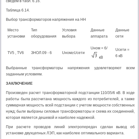
сведем в табл. 6.16.
Таблица 6.14.
Выбор трансформаторов напряжения на НН
Место
Тип
Условия
Данные
Данные
установки
оборудования
выбора
аппарата
сети
Uном = 6/
Uсети =
TV5 , TV6
ЗНОЛ.09 - 6
Uном≥Uсети
6 кВ
кВ
Выбранные трансформаторы напряжения удовлетворяют всем
заданным условиям.
ЗАКЛЮЧЕНИЕ
Произведен расчет трансформаторной подстанции 110/35/6 кВ. В ходе
работы была рассчитана мощность каждого из потребителей, а также
суммарная мощность всей подстанции с учетом мощности собственных
нужд; были выбраны силовые трансформаторы и схема их соединений,
которая является дешевой и наиболее надежной.
При расчете проводов линий электропередач сделан вывод об
установке двухцепных ЛЭП, как наиболее оптимального варианта.