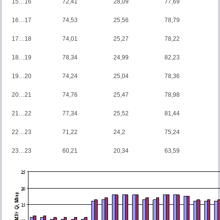
15…16
72,41
28,09
77,69
16…17
74,53
25,56
78,79
17…18
74,01
25,27
78,22
18…19
78,34
24,99
82,23
19…20
74,24
25,04
78,36
20…21
74,76
25,47
78,98
21…22
77,34
25,52
81,44
22…23
71,22
24,2
75,24
23…23
60,21
20,34
63,59