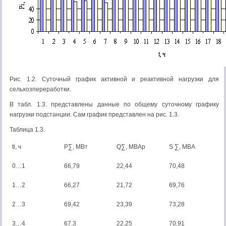
Рис. 1.2. Суточный график активной и реактивной нагрузки для
сельхозпереработки.
В табл. 1.3. представлены данные по общему суточному графику
нагрузки подстанции. Сам график представлен на рис. 1.3.
Таблица 1.3.
ti, ч
P∑, МВт
Q∑, МВАр
S ∑, МВА
0…1
66,79
22,44
70,48
1…2
66,27
21,72
69,76
2…3
69,42
23,39
73,28
3…4
67,3
22,25
70,91