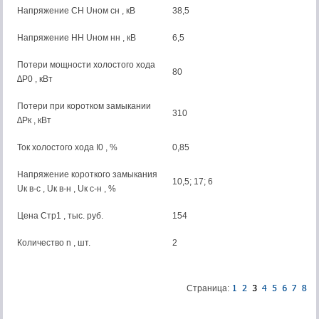
Напряжение СН Uном сн , кВ
38,5
Напряжение НН Uном нн , кВ
6,5
Потери мощности холостого хода
80
∆P0 , кВт
Потери при коротком замыкании
310
∆Pк , кВт
Ток холостого хода I0 , %
0,85
Напряжение короткого замыкания
10,5; 17; 6
Uк в-с , Uк в-н , Uк с-н , %
Цена Cтр1 , тыс. руб.
154
Количество n , шт.
2
Страница: