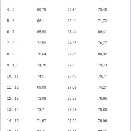
4…5
66,79
22,34
70,45
5…6
68,1
22,44
71,72
6…7
65,99
21,44
69,41
7…8
72,59
24,95
76,77
8…9
76,04
27,65
80,92
9…10
74,78
27,6
79,73
10…11
74,5
28,46
79,77
11…12
69,09
27,09
74,27
12…13
72,09
26,03
76,65
13…14
73,7
27,98
78,85
14…15
71,67
27,99
76,96