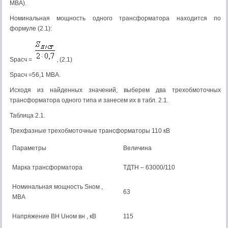
МВА).
Номинальная мощность одного трансформатора находится по
формуле (2.1):
Sрасч =
, (2.1)
Sрасч =56,1 МВА.
Исходя из найденных значений, выберем два трехобмоточных
трансформатора одного типа и занесем их в табл. 2.1.
Таблица 2.1.
Трехфазные трехобмоточные трансформаторы 110 кВ
Параметры
Величина
Марка трансформатора
ТДТН – 63000/110
Номинальная мощность Sном ,
63
МВА
Напряжение ВН Uном вн , кВ
115