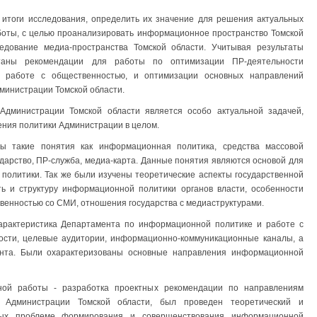
итоги исследования, определить их значение для решения актуальных
аботы, с целью проанализировать информационное пространство Томской
едование медиа-пространства Томской области. Учитывая результаты
отаны рекомендации для работы по оптимизации ПР-деятельности
 работе с общественностью, и оптимизации основных направлений
инистрации Томской области.
дминистрации Томской области является особо актуальной задачей,
ния политики Администрации в целом.
 такие понятия как информационная политика, средства массовой
арство, ПР-служба, медиа-карта. Данные понятия являются основой для
политики. Так же были изучены теоретические аспекты государственной
 и структуру информационной политики органов власти, особенности
твенностью со СМИ, отношения государства с медиаструктурами.
арактеристика Департамента по информационной политике и работе с
ности, целевые аудитории, информационно-коммуникационные каналы, а
ента. Были охарактеризованы основные направления информационной
ной работы - разработка проектных рекомендации по направлениям
 Администрации Томской области, был проведен теоретический и
ных проблеме формирования и совершенствования информационной