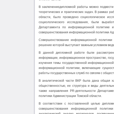
В заключениедипломной работы можно подвести 
теоретических и практических задач. В рамках р
области, было проведено социологическое иссл
социологического исследования, были выраб
Департамента по информационной политике и
совершенствования информационной политики Адм
Совершенствование информационной политики А
решение которой выступает важным условием веде
В данной дипломной работе были рассмотрены
информации, информационное пространство, госуд
изучения темы государственной информационной 
информационной политики, включающие сущность
работы государственных служб по связям с общес
В аналитической части ВКР была дана общая х
общественностью, ее структура и виды деятель
также направления PR-деятельности Департам
политики Администрации Томской области.
В соответствии с поставленной целью диплом
совершенствования информационной политики
аналитический анализ материалов, посвящен