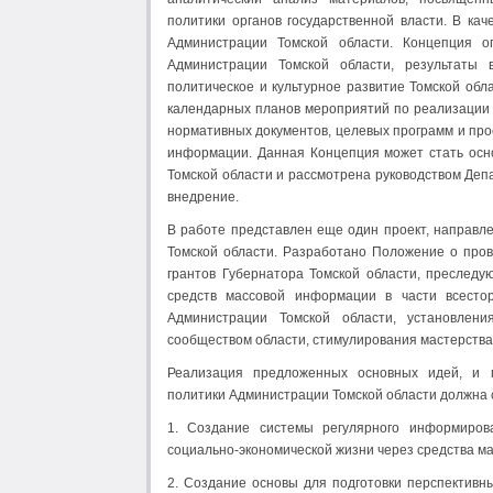
политики органов государственной власти. В к
Администрации Томской области. Концепция о
Администрации Томской области, результаты 
политическое и культурное развитие Томской обл
календарных планов мероприятий по реализации
нормативных документов, целевых программ и про
информации. Данная Концепция может стать ос
Томской области и рассмотрена руководством Де
внедрение.
В работе представлен еще один проект, направ
Томской области. Разработано Положение о пров
грантов Губернатора Томской области, преслед
средств массовой информации в части всесто
Администрации Томской области, установлен
сообществом области, стимулирования мастерства
Реализация предложенных основных идей, и п
политики Администрации Томской области должна 
1. Создание системы регулярного информиров
социально-экономической жизни через средства 
2. Создание основы для подготовки перспектив