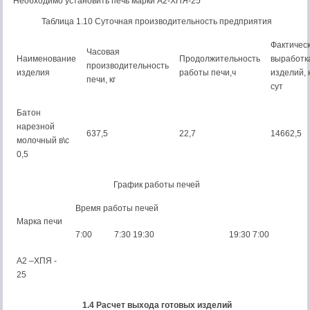
Необходимо установить печь марки А2-ХПЯ-25
Таблица 1.10 Суточная производительность предприятия
Фактичес
Часовая
Наименование
Продолжительность
выработк
производительность
изделия
работы печи,ч
изделий, к
печи, кг
сут
Батон
нарезной
637,5
22,7
14662,5
молочный в\с
0,5
График работы печей
Время работы печей
Марка печи
7:00
7:30 19:30
19:30 7:00
А2 –ХПЯ -
25
1.4 Расчет выхода готовых изделий