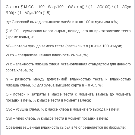
G хл = ( ∑ М СС – 100 –W ср/100 – (W x + n)) * ( 1 – ∆G/100) * ( 1 - ∆Gус
/100) * ( 1 –∆Gуп/100) (1.5)
где G весовой выход остывшего хлеба и кг на 100 кг муки или в %;
∑ М СС – суммарная масса сырья , пошедшего на приготовление теста
( кроме воды), кг
∆G – потери муки до замеса теста (распыл и т.п.) в кг на 100 кг муки;
W ср – средневзвешенная влажность сырья, %;
W x – влажность мякиша хлеба, установленная стандартом для данного
сорта хлеба, %;
n – разность между допустимой влажностью теста и влажностью
мякиша хлеба, %: для хлеба высшего сорта n = 0 -0,5 %;
G - потери и затраты в массе теста с момента замеса до момента
посадки в печь, % к массе теста в момент замеса;
Gус – усушка хлеба, % к массе хлеба в момент его выхода из печи;
Gуп – упек хлеба, % к массе теста в момент посадки в печь;
Средневзвешенная влажность сырья в % определяется по формуле: