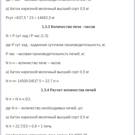
а) батон нарезной молочный высший сорт 0,5 кг
Рсут =637,5 * 23 = 14662,5 кг
1.3.3 Количество пече –часов
N = P сут зад / Р час (1.3)
где Р сут зад - заданная суточная производительность, кг;
Р час - часовая производительность печей, кг;
N п-ч – количество пече – часов.
а) батон нарезной молочный высший сорт 0,5 кг
N п-ч= 14500.0/637.5 = 22.7 п-ч
1.3.4 Расчет количества печей
N п = N п-ч /23,
где N п – количество необходимых печей, шт.
а) батон нарезной молочный высший сорт 0,5 кг
N п = 22,7/23 = 0,9 = 1 печь