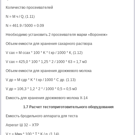
Количество просеивателей
N = M ч / Q, (1.11)
N = 461.9 / 5000 = 0.09
Необходимо установить 2 просеивателя марки «Воронеж»
Объем емкости для хранения сахарного раствора
V сах = M ссах * 100 * K * t хр / 1000 * К, (1.12)
V сах = 425,0 * 100 * 1,25 * 2 / 1000 * 63 = 1,7 м3
Объем емкости для хранения дрожжевого молока
V др = M сдр * K * t хр / 1000 * C др. (1.13)
V др = 106,3 * 1,2 * 2 * / 1000 * 0,5 = 0,5 м3
Емкость для хранения дрожжевого молока Х-14
1.7 Расчет тестоприготовительного оборудования
Емкость бродильного аппарата для теста
Агрегат Ш 32 – ХТР
V т = Mмч * 100 * T * K / q. (1.14)