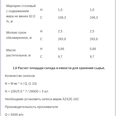
Маргарин столовый
Н
1,0
1,0
с содержанием
жира не менее 82,0
С
106,3
106,3
%, кг
Н
2,5
2,5
Молоко сухое
обезжиренное, кг
С
265,6
265,6
Н
0,66
0,66
Масло
растительное, кг
С
9,7
9,7
1.6 Расчет площади склада и емкости для хранения сырья.
Количество силосов
N = M мс * n / Q, (1.10)
N = 10625.0 * 7 / 28000 = 3 шт.
Необходимо установить силоса марки А2Х2Е-162
Производительность просеивателя
Q = 5000 кг/ч