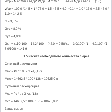
Wср = M м* Wм + M др* W др+ M с* W c + …/M м+ Mдр + M с + … (1.6)
Wср = 100,0 *14,5 + 1 * 75,0 + 1,5 * 3,5 + 4,0 * 0,14 + 1,0 * 16,0 + 2,5 * 5,0 /
110 = 14,2 %
G = 3,0 %
Gус = 8,0 %
Gуп = 4,0 %
Gхл = (110*100 – 14,2/ 100 – (42,0 + 0,5))*(1 – 3,0/100)*(1 – 4,0/100)*(1-
8,0/100) = 141,9
1.5 Расчет необходимого количества сырья.
Суточный расход муки
Ммс = Рс * 100 / G хл, (1.7)
Ммс = 14662,5 * 100 / 138 = 10625,0 кг
Суточный расход сырья
Мсс = Рс * р / G хл, (1.8)
Мсс = 14662,5 * 100 / 138 = 10625,0 кг
Запас сырья