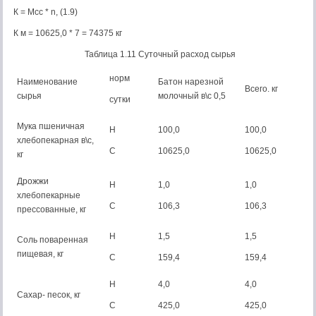
К = Мсс * n, (1.9)
К м = 10625,0 * 7 = 74375 кг
Таблица 1.11 Суточный расход сырья
норм
Наименование
Батон нарезной
Всего. кг
сырья
молочный в\с 0,5
сутки
Мука пшеничная
Н
100,0
100,0
хлебопекарная в\с,
С
10625,0
10625,0
кг
Дрожжи
Н
1,0
1,0
хлебопекарные
С
106,3
106,3
прессованные, кг
Н
1,5
1,5
Соль поваренная
пищевая, кг
С
159,4
159,4
Н
4,0
4,0
Сахар- песок, кг
С
425,0
425,0