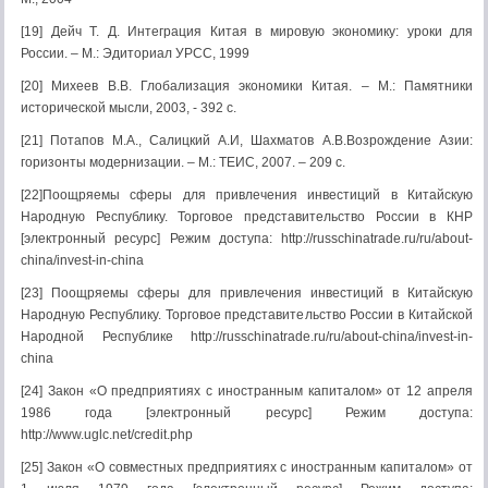
[19] Дейч Т. Д. Интеграция Китая в мировую экономику: уроки для
России. – М.: Эдиториал УРСС, 1999
[20] Михеев В.В. Глобализация экономики Китая. – М.: Памятники
исторической мысли, 2003, - 392 с.
[21] Потапов М.А., Салицкий А.И, Шахматов А.В.Возрождение Азии:
горизонты модернизации. – М.: ТЕИС, 2007. – 209 с.
[22]Поощряемы сферы для привлечения инвестиций в Китайскую
Народную Республику. Торговое представительство России в КНР
[электронный ресурс] Режим доступа: http://russchinatrade.ru/ru/about-
china/invest-in-china
[23] Поощряемы сферы для привлечения инвестиций в Китайскую
Народную Республику. Торговое представительство России в Китайской
Народной Республике http://russchinatrade.ru/ru/about-china/invest-in-
china
[24] Закон «О предприятиях с иностранным капиталом» от 12 апреля
1986 года [электронный ресурс] Режим доступа:
http://www.uglc.net/credit.php
[25] Закон «О совместных предприятиях с иностранным капиталом» от