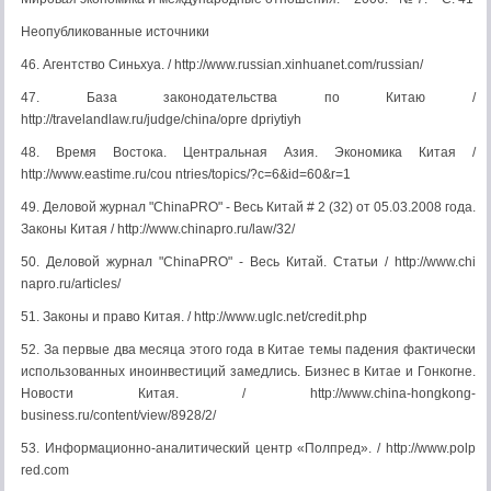
Неопубликованные источники
46. Агентство Синьхуа. / http://www.russian.xinhuanet.com/russian/
47. База законодательства по Китаю /
http://travelandlaw.ru/judge/china/opre dpriytiyh
48. Время Востока. Центральная Азия. Экономика Китая /
http://www.eastime.ru/cou ntries/topics/?c=6&id=60&r=1
49. Деловой журнал "ChinaPRO" - Весь Китай # 2 (32) от 05.03.2008 года.
Законы Китая / http://www.chinapro.ru/law/32/
50. Деловой журнал "ChinaPRO" - Весь Китай. Статьи / http://www.chi
napro.ru/articles/
51. Законы и право Китая. / http://www.uglc.net/credit.php
52. За первые два месяца этого года в Китае темы падения фактически
использованных иноинвестиций замедлись. Бизнес в Китае и Гонкогне.
Новости Китая. / http://www.china-hongkong-
business.ru/content/view/8928/2/
53. Информационно-аналитический центр «Полпред». / http://www.polp
red.com