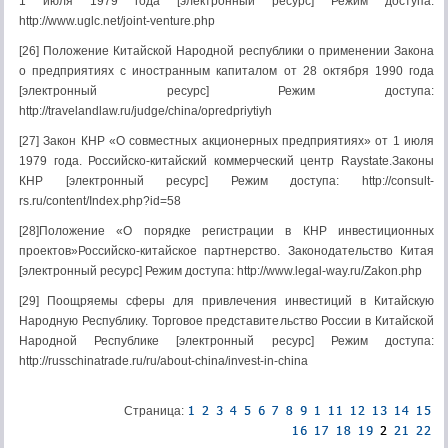
1 июля 1979 года [электронный ресурс] Режим доступа:
http://www.uglc.net/joint-venture.php
[26] Положение Китайской Народной республики о применении Закона
о предприятиях с иностранным капиталом от 28 октября 1990 года
[электронный ресурс] Режим доступа:
http://travelandlaw.ru/judge/china/opredpriytiyh
[27] Закон КНР «О совместных акционерных предприятиях» от 1 июля
1979 года. Российско-китайский коммерческий центр Raystate.Законы
КНР [электронный ресурс] Режим доступа: http://consult-
rs.ru/content/Index.php?id=58
[28]Положение «О порядке регистрации в КНР инвестиционных
проектов»Российско-китайское партнерство. Законодательство Китая
[электронный ресурс] Режим доступа: http://www.legal-way.ru/Zakon.php
[29] Поощряемы сферы для привлечения инвестиций в Китайскую
Народную Республику. Торговое представительство России в Китайской
Народной Республике [электронный ресурс] Режим доступа:
http://russchinatrade.ru/ru/about-china/invest-in-china
Страница: