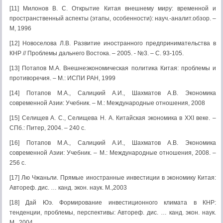
[11] Милонов В. С. Открытие Китая внешнему миру: временной и
пространственный аспекты (этапы, особенности): науч.-аналит.обзор. –
М, 1996
[12] Новоселова Л.В. Развитие иностранного предпринимательства в
КНР // Проблемы дальнего Востока. – 2005. - №3. – С. 93-105.
[13] Потапов М.А. Внешнеэкономическая политика Китая: проблемы и
противоречия. – М.: ИСПИ РАН, 1999
[14] Потапов М.А., Салицкий А.И., Шахматов А.В. Экономика
современной Азии: Учебник. – М.: Международные отношения, 2008
[15] Селищев А. С., Селищева Н. А. Китайская экономика в XXI веке. –
СПб.: Питер, 2004. – 240 с.
[16] Потапов М.А., Салицкий А.И., Шахматов А.В. Экономика
современной Азии: Учебник. – М.: Международные отношения, 2008. –
256 с.
[17] Лю Чжаньли. Прямые иностранные инвестиции в экономику Китая:
Автореф. дис. … канд. экон. наук. М.,2003
[18] Дай Юэ. Формирование инвестиционного климата в КНР:
тенденции, проблемы, перспективы: Автореф. дис. … канд. экон. наук.
М., 2004