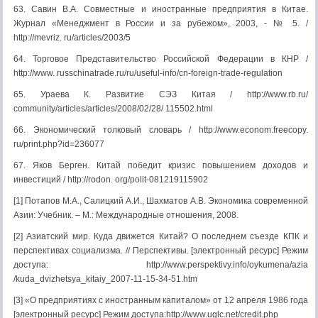
63. Савин В.А. Совместные и иностранные предприятия в Китае.
Журнал «Менеджмент в России и за рубежом», 2003, - № 5. /
http://mevriz. ru/articles/2003/5
64. Торговое Представительство Российской Федерации в КНР /
http://www. russchinatrade.ru/ru/useful-info/cn-foreign-trade-regulation
65. Ураева К. Развитие СЭЗ Китая / http://www.rb.ru/
community/articles/articles/2008/02/28/ 115502.html
66. Экономический толковый словарь / http://www.econom.freecopy.
ru/print.php?id=236077
67. Яков Берген. Китай победит кризис повышением доходов и
инвестиций / http://rodon. org/polit-081219115902
[1] Потапов М.А., Салицкий А.И., Шахматов А.В. Экономика современной
Азии: Учебник. – М.: Международные отношения, 2008.
[2] Азиатский мир. Куда движется Китай? О последнем съезде КПК и
перспективах социализма. // Перспективы. [электронный ресурс] Режим
доступа: http://www.perspektivy.info/oykumena/azia
/kuda_dvizhetsya_kitaiy_2007-11-15-34-51.htm
[3] «О предприятиях с иностранным капиталом» от 12 апреля 1986 года
[электронный ресурс] Режим доступа:http://www.uglc.net/credit.php