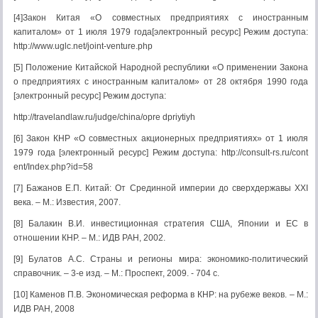
[4]Закон Китая «О совместных предприятиях с иностранным
капиталом» от 1 июля 1979 года[электронный ресурс] Режим доступа:
http://www.uglc.net/joint-venture.php
[5] Положение Китайской Народной республики «О применении Закона
о предприятиях с иностранным капиталом» от 28 октября 1990 года
[электронный ресурс] Режим доступа:
http://travelandlaw.ru/judge/china/opre dpriytiyh
[6] Закон КНР «О совместных акционерных предприятиях» от 1 июля
1979 года [электронный ресурс] Режим доступа: http://consult-rs.ru/cont
ent/Index.php?id=58
[7] Бажанов Е.П. Китай: От Срединной империи до сверхдержавы XXΙ
века. – М.: Известия, 2007.
[8] Балакин В.И. инвестиционная стратегия США, Японии и ЕС в
отношении КНР. – М.: ИДВ РАН, 2002.
[9] Булатов А.С. Страны и регионы мира: экономико-политический
справочник. – 3-е изд. – М.: Проспект, 2009. - 704 с.
[10] Каменов П.В. Экономическая реформа в КНР: на рубеже веков. – М.:
ИДВ РАН, 2008