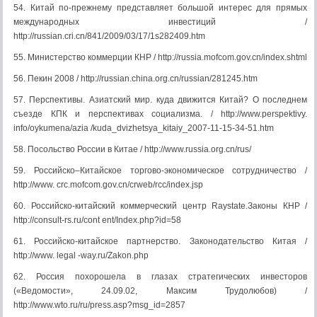
54. Китай по-прежнему представляет большой интерес для прямых
международных инвестиций /
http://russian.cri.cn/841/2009/03/17/1s282409.htm
55. Министерство коммерции КНР / http://russia.mofcom.gov.cn/index.shtml
56. Пекин 2008 / http://russian.china.org.cn/russian/281245.htm
57. Перспективы. Азиатский мир. куда движится Китай? О последнем
съезде КПК и перспективах социализма. / http://www.perspektivy.
info/oykumena/azia /kuda_dvizhetsya_kitaiy_2007-11-15-34-51.htm
58. Посольство России в Китае / http://www.russia.org.cn/rus/
59. Российско–Китайское торгово-экономическое сотрудничество /
http://www. crc.mofcom.gov.cn/crweb/rcc/index.jsp
60. Российско-китайский коммерческий центр Raystate.Законы КНР /
http://consult-rs.ru/cont ent/Index.php?id=58
61. Российско-китайское партнерство. Законодательство Китая /
http://www. legal -way.ru/Zakon.php
62. Россия похорошела в глазах стратегических инвесторов
(«Ведомости», 24.09.02, Максим Трудолюбов) /
http://www.wto.ru/ru/press.asp?msg_id=2857