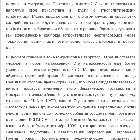
момент ни Америка, ни Североатлантический Альянс не увязывают
напрямую свое присутствие в Грузии с этнополитическими
конфликтами. Можно предположить, что в этом случае интересы этих
сил действительно идут гораздо дальше, чем просто урегулирование
конфликтов и стабилизация обстановки в регионе. Здесь присутствуют
как экономические факторы (строительство нефтепроводов через
территорию Грузии), так и политические, которые раскрыты в третьей
главе.
В целом обстановка в зоне конфликтов на территории Грузии остается
сложной, а порой, напряженной. Эта напряженность еще более
усилилась с началом осуществления США программы оснащения и
обучения грузинской армии. Значительно активизировалась помощь
Грузии и со стороны других стран НАТО, что может свидетельствовать о
начале процесса включения этого Закавказского государства в
Североатлантический блок. Почувствовав открытую военную поддержку
со стороны США и НАТО, власти Грузии заявляли о возможности
силового решения грузино-абхазского конфликта. Параллельно с этим
власти Грузии вплоть до последних событий осуществляли поэтапное
вытеснение КСПМ СНГ. По их требованию была закрыта российская
военная база в Гудауте (октябрь 1999 г.), которая использовалась для
снабжения, подготовки и реабилитации миротворцев. Парламент
Грузии принял Постановление, рекомендующее Президенту в