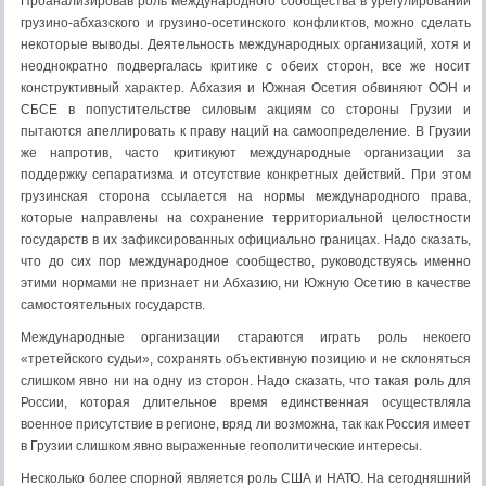
Проанализировав роль международного сообщества в урегулировании
грузино-абхазского и грузино-осетинского конфликтов, можно сделать
некоторые выводы. Деятельность международных организаций, хотя и
неоднократно подвергалась критике с обеих сторон, все же носит
конструктивный характер. Абхазия и Южная Осетия обвиняют ООН и
СБСЕ в попустительстве силовым акциям со стороны Грузии и
пытаются апеллировать к праву наций на самоопределение. В Грузии
же напротив, часто критикуют международные организации за
поддержку сепаратизма и отсутствие конкретных действий. При этом
грузинская сторона ссылается на нормы международного права,
которые направлены на сохранение территориальной целостности
государств в их зафиксированных официально границах. Надо сказать,
что до сих пор международное сообщество, руководствуясь именно
этими нормами не признает ни Абхазию, ни Южную Осетию в качестве
самостоятельных государств.
Международные организации стараются играть роль некоего
«третейского судьи», сохранять объективную позицию и не склоняться
слишком явно ни на одну из сторон. Надо сказать, что такая роль для
России, которая длительное время единственная осуществляла
военное присутствие в регионе, вряд ли возможна, так как Россия имеет
в Грузии слишком явно выраженные геополитические интересы.
Несколько более спорной является роль США и НАТО. На сегодняшний