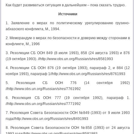
Как будет развиваться ситуация в дальнейшем – пока сказать трудно.
Источники
1. Заявление о мерах по политическому урегулированию грузино-
абхазского конфликта, М., 1994.
2. Меморандум о мерах по безопасности и доверию между сторонами в
конфликте, М., 1996
3. Резолюции СБ ООН 849 (8 июля 1993), 858 (24 августа 1993) и 876
(19 октября 1993). //http://www.obs.un.org/Russian/s/res/8581993
4. Резолюции СБ ООН 876 (19 октября 1993), параграф 2, и 884 (12
ноября 1993), параграф 1//http://www.obs.un.org/Russian/s/res/8761993
5. Резолюция СБ ООН 776 (14 сентября 1992)
//http://www.obs.un.org/Russian/s/res/7761992
6. Резолюция СБ ООН 777 (19 сентября 1992), параграф 1.
//http://www.obs.un.org/Russian/s/res/7771992
7. Резолюция Совета Безопасности ООН №849 (1993) от 9 июля 1993
года//http://www.obs.un.org/Russian/s/res/8491993
8. Резолюция Совета Безопасности ООН №858 (1993) от 24 августа
1993 года//http://www.obs.un.org/Russian/s/res/8581993