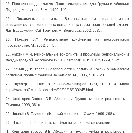
18. Практика федерализма. Поиск альтернатив для Грузии и Абхазии/
Под ред. Коппитерс Б, М., 1999, 446с.
19. Прозрачные границы. Безопасность и трансграничное
сотрудничество в зоне новых пограничных территорий России/Под ред.
Л.Б. Вардожский, С.В. Голунов, М.-Волгоград, 2002, 573с.
20. Пряхин В.Ф. Региональные конфликты на постсоветском
пространстве, М., 2002, 344с.
21. Рыхтик М.И. Региональные конфликты и проблемы региональной и
международной безопасности. Н. Новгород: ИСИ ННГУ, 1999, 462с.
22. Тренин Д. Интересы безопасности и политика России в Кавказском
регионе//Спорные границы на Кавказе. М., 1996, с. 167-281.
23. Фуллер Г. Еще о Косово//Washington Post, 1999, 4 Мая//
http://www.inoCMI.ru/text/stories/01/01/16/130245.html
24. Хоштария-Броссе Э.В. Абхазия и Грузия: мифы и реальность –
Тбилиси, 1998, 361с.
25. Чирикба В. Грузино-абхазский конфликт – Сухум, 1999, 298 с.
26. Шакарянц Г. Различные конфликты с одинаковой основой
[1] Хоштария-Броссе Э.В. Абхазия и Грузия: мифы и реальность –