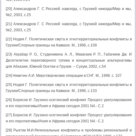
[20] Александров Г. С Россией навсегда, с Грузией никогда//Мир и мы,
№2, 2003, с.25
[21] Александров Г. С Россией навсегда, с Грузией никогда//Мир и мы,
№2, 2003, с.25
[22] Нодия Г. Политическая смута и этнотерриториальные конфликты в
Грузии/Спорные границы на Кавказе. М., 1996, с.109
[23] Аграбар Р. О., Студеникина А. Л., Макагаев Р. П., Габачиев Дж. И
Десятилетие переговорного тупика и концептуальные альтернативы
для Абхазии, Южной Осетии и Грузии. – Сухум, 2002, с.54
[24] Никитин А.И. Миротворческие операции в СНГ. М., 1998. с. 107
[25] Нодия Г. Политическая смута и этнотерриториальные конфликты в
Грузии/Спорные границы на Кавказе. М., 1996, с.133
[26] Борисов И. Грузино-осетинский конфликт Процесс урегулирования
и его перспективы//Азия и Африка сегодня 2001 N4.- С.2
[27] Борисов И. Грузино-осетинский конфликт Процесс урегулирования
и его перспективы//Азия и Африка сегодня 2001 N4.- С.2
[28] Рыхтик М.И.Региональные конфликты и проблемы региональной и