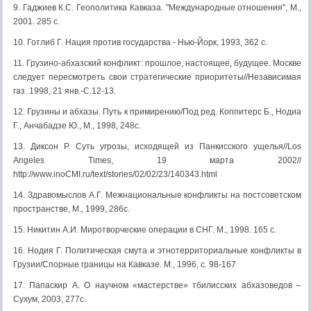
9. Гаджиев К.С. Геополитика Кавказа. "Международные отношения", М.,
2001. 285 с.
10. Готлиб Г. Нация против государства - Нью-Йорк, 1993, 362 с.
11. Грузино-абхазский конфликт: прошлое, настоящее, будущее. Москве
следует пересмотреть свои стратегические приоритеты//Независимая
газ. 1998, 21 янв.-С.12-13.
12. Грузины и абхазы. Путь к примирению/Под ред. Коппитерс Б., Нодиа
Г., Анчабадзе Ю., М., 1998, 248с.
13. Диксон Р. Суть угрозы, исходящей из Панкисского ущелья//Los
Angeles Times, 19 марта 2002//
http://www.inoCMI.ru/text/stories/02/02/23/140343.html
14. Здравомыслов А.Г. Межнациональные конфликты на постсоветском
пространстве, М., 1999, 286с.
15. Никитин А.И. Миротворческие операции в СНГ. М., 1998. 165 с.
16. Нодия Г. Политическая смута и этнотерриториальные конфликты в
Грузии/Спорные границы на Кавказе. М., 1996, с. 98-167
17. Папаскир А. О научном «мастерстве» тбилисских абхазоведов –
Сухум, 2003, 277с.