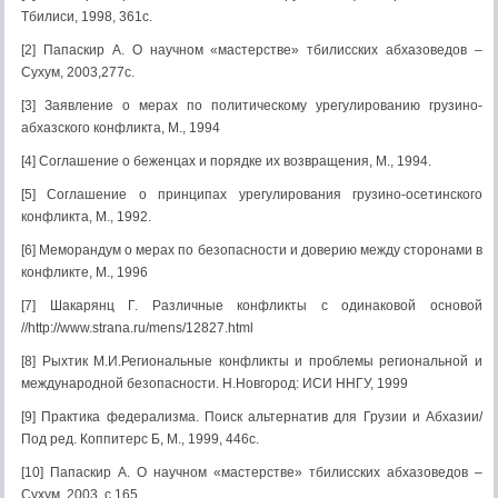
Тбилиси, 1998, 361с.
[2] Папаскир А. О научном «мастерстве» тбилисских абхазоведов –
Сухум, 2003,277с.
[3] Заявление о мерах по политическому урегулированию грузино-
абхазского конфликта, М., 1994
[4] Соглашение о беженцах и порядке их возвращения, М., 1994.
[5] Соглашение о принципах урегулирования грузино-осетинского
конфликта, М., 1992.
[6] Меморандум о мерах по безопасности и доверию между сторонами в
конфликте, М., 1996
[7] Шакарянц Г. Различные конфликты с одинаковой основой
//http://www.strana.ru/mens/12827.html
[8] Рыхтик М.И.Региональные конфликты и проблемы региональной и
международной безопасности. Н.Новгород: ИСИ ННГУ, 1999
[9] Практика федерализма. Поиск альтернатив для Грузии и Абхазии/
Под ред. Коппитерс Б, М., 1999, 446с.
[10] Папаскир А. О научном «мастерстве» тбилисских абхазоведов –
Сухум, 2003, с.165