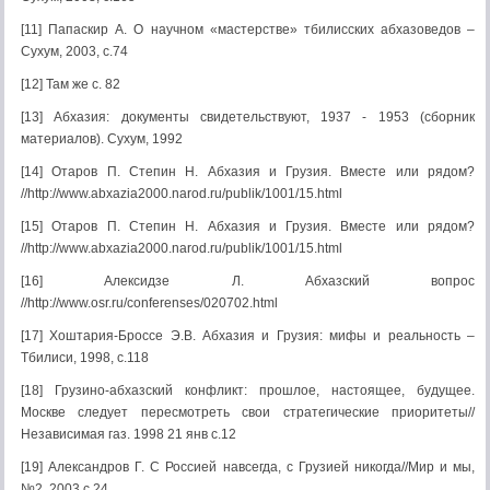
[11] Папаскир А. О научном «мастерстве» тбилисских абхазоведов –
Сухум, 2003, с.74
[12] Там же с. 82
[13] Абхазия: документы свидетельствуют, 1937 - 1953 (сборник
материалов). Сухум, 1992
[14] Отаров П. Степин Н. Абхазия и Грузия. Вместе или рядом?
//http://www.abxazia2000.narod.ru/publik/1001/15.html
[15] Отаров П. Степин Н. Абхазия и Грузия. Вместе или рядом?
//http://www.abxazia2000.narod.ru/publik/1001/15.html
[16] Алексидзе Л. Абхазский вопрос
//http://www.osr.ru/conferenses/020702.html
[17] Хоштария-Броссе Э.В. Абхазия и Грузия: мифы и реальность –
Тбилиси, 1998, с.118
[18] Грузино-абхазский конфликт: прошлое, настоящее, будущее.
Москве следует пересмотреть свои стратегические приоритеты//
Независимая газ. 1998 21 янв с.12
[19] Александров Г. С Россией навсегда, с Грузией никогда//Мир и мы,
№2, 2003 с.24