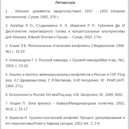
Литература
1. . Абхазия: документы свидетельствуют, 1937 - 1953 (сборник
материалов). Сухум, 1992, 376 с.
2. Аграбар Р. О., Студеникина А. Л., Макагаев Р. П., Габачиев Дж. И
Десятилетие переговорного тупика и концептуальные альтернативы
для Абхазии, Южной Осетии и Грузии. – Сухум, 2002, 174с.
3. Алаев Э.Б. Региональные этнические конфликты // Федерализм, 1996.
№1 с. 16-20
4. Александров Г. С Россией навсегда, с Грузией никогда//Мир и мы, №2,
2003, с. 23-28
5. Анализ и прогноз межнациональных конфликтов в России и СНГ./Под
ред. А.Г.Здравомыслова, С.Я.Матвеева, А.Ю.Чепуренко. М.: РНИСиНП,
1994, 271с.
6. Безопасность России XXI век/Под ред. А.В. Загорского, М., 2000, 600с.
7. Боден П. Зона кризиса – Кавказ//Международная политика, 2002,
№10, с. 15-17
8. Борисов И. Грузино-осетинский конфликт Процесс урегулирования и
его перспективы//Азия и Африка сегодня, 2001 N4.- С.2-6.