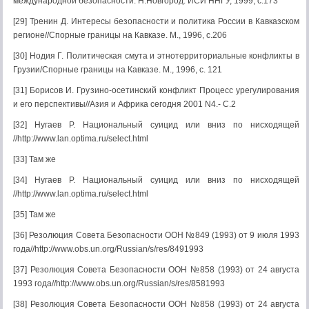
международной безопасности. Н.Новгород: ИСИ ННГУ, 1999, с.173
[29] Тренин Д. Интересы безопасности и политика России в Кавказском
регионе//Спорные границы на Кавказе. М., 1996, с.206
[30] Нодия Г. Политическая смута и этнотерриториальные конфликты в
Грузии/Спорные границы на Кавказе. М., 1996, с. 121
[31] Борисов И. Грузино-осетинский конфликт Процесс урегулирования
и его перспективы//Азия и Африка сегодня 2001 N4.- С.2
[32] Нугаев Р. Национальный суицид или вниз по нисходящей
//http://www.lan.optima.ru/select.html
[33] Там же
[34] Нугаев Р. Национальный суицид или вниз по нисходящей
//http://www.lan.optima.ru/select.html
[35] Там же
[36] Резолюция Совета Безопасности ООН №849 (1993) от 9 июля 1993
года//http://www.obs.un.org/Russian/s/res/8491993
[37] Резолюция Совета Безопасности ООН №858 (1993) от 24 августа
1993 года//http://www.obs.un.org/Russian/s/res/8581993
[38] Резолюция Совета Безопасности ООН №858 (1993) от 24 августа