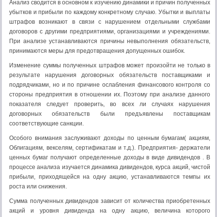
Анализ сводится в основном к изучению динамики и причин полученных
убытков и прибыли по каждому конкретному случаю. Убытки и выплаты
штрафов возникают в связи с нарушением отдельными службами
договоров с другими предприятиями, организациями и учреждениями.
При анализе устанавливаются причины невыполнения обязательств,
принимаются меры для предотвращения допущенных ошибок.
Изменение суммы полученных штрафов может произойти не только в
результате нарушения договорных обязательств поставщиками и
подрядчиками, но и по причине ослабления финансового контроля со
стороны предприятия в отношении их. Поэтому при анализе данного
показателя следует проверить, во всех ли случаях нарушения
договорных обязательств были предъявлены поставщикам
соответствующие санкции.
Особого внимания заслуживают доходы по ценным бумагам( акциям,
Облигациям, векселям, сертификатам и т.д.). Предприятия- держатели
ценных бумаг получают определенные доходы в виде дивидендов . В
процессе анализа изучается динамика дивидендов, курса акций, чистой
прибыли, приходящейся на одну акцию, устанавливаются темпы их
роста или снижения.
Сумма полученных дивидендов зависит от количества приобретенных
акций и уровня дивиденда на одну акцию, величина которого