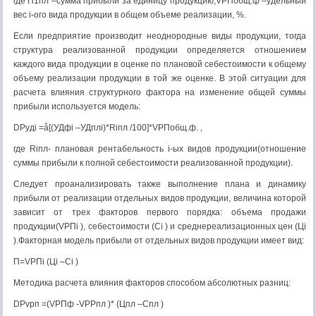
где П1пл –сумма прибыли за единицу продукцию;VРПобщ.ф –удельный
вес i-ого вида продукции в общем объеме реализации, %.
Если предприятие производит неоднородные виды продукции, тогда
структура реализованной продукции определяется отношением
каждого вида продукции в оценке по плановой себестоимости к общему
объему реализации продукции в той же оценке. В этой ситуации для
расчета влияния структурного фактора на изменение общей суммы
прибыли используется модель:
DPудi =å[(УДфi –УДплi)*Riпл /100]*VРПобщ.ф. ,
где Riпл- плановая рентабельность i-ых видов продукции(отношение
суммы прибыли к полной себестоимости реализованной продукции).
Следует проанализировать также выполнение плана и динамику
прибыли от реализации отдельных видов продукции, величина которой
зависит от трех факторов первого порядка: объема продажи
продукции(VРПi ), себестоимости (Сi ) и среднереализационных цен (Цi
).Факторная модель прибыли от отдельных видов продукции имеет вид:
П=VРПi (Цi –Сi )
Методика расчета влияния факторов способом абсолютных разниц:
DPvрп =(VРПф -VРPпл )* (Цпл –Спл )