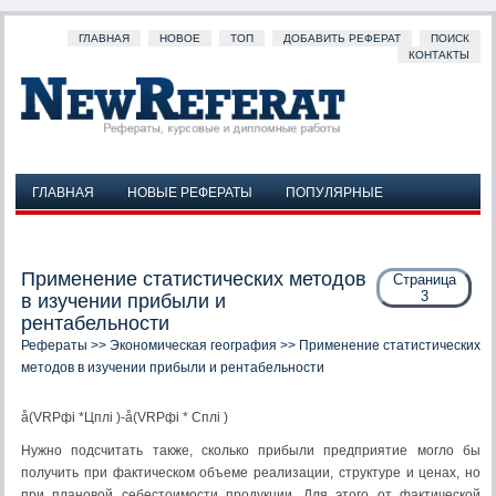
ГЛАВНАЯ
НОВОЕ
ТОП
ДОБАВИТЬ РЕФЕРАТ
ПОИСК
КОНТАКТЫ
ГЛАВНАЯ
НОВЫЕ РЕФЕРАТЫ
ПОПУЛЯРНЫЕ
ДОБАВИТЬ РЕФЕРАТ
ПОИСК
КОНТАКТЫ
Применение статистических методов
Страница
3
в изучении прибыли и
рентабельности
Рефераты
>>
Экономическая география
>> Применение статистических
методов в изучении прибыли и рентабельности
å(VRPфi *Цплi )-å(VRPфi * Сплi )
Нужно подсчитать также, сколько прибыли предприятие могло бы
получить при фактическом объеме реализации, структуре и ценах, но
при плановой себестоимости продукции. Для этого от фактической