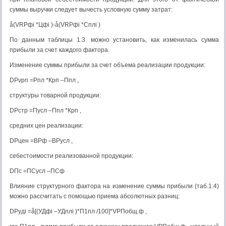
суммы выручки следует вычесть условную сумму затрат:
å(VRPфi *Цфi )-å(VRPфi *Сплi )
По данным таблицы 1.3. можно установить, как изменилась сумма
прибыли за счет каждого фактора.
Изменение суммы прибыли за счет объема реализации продукции:
DPvрп =Pпл *Крп –Ппл ,
структуры товарной продукции:
DPстр =Пусл –Ппл *Крп ,
средних цен реализации:
DPцен =ВРф –ВРусл ,
себестоимости реализованной продукции:
DПс =ПСусл –ПСф
Влияние структурного фактора на изменение суммы прибыли (таб.1.4)
можно рассчитать с помощью приема абсолютных разниц:
DPудi =å[(УДфi –УДплi )*П1пл /100]*VРПобщ.ф ,