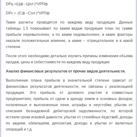
DPц =(Цф –Цпл )*VРПф
DPс = -(Сф –Спл )*VРПф
Такие расчеты проводятся по каждому виду продукции. Данные
таблицы 1.5 показывают по каким видам продукции план по сумме
прибыли перевыполнен, а по каким недовыполнен, и какие факторы
оказали положительное влияние, а какие – отрицательное и в какой
степени.
После этого необходимо детально изучить причины изменения объема
продаж, цены и себестоимости по каждому виду продукции.
Анализ финансовых результатов от прочих видов деятельности
.
Выполнение плана прибыли в значительной степени зависит от
финансовых результатов деятельности, не связаны с реализацией
продукции. Это прибыль от долевого участия в совместных
предприятиях; прибыль от сдачи в аренду земли и основных фондов;
полученные и выплаченные пени, штрафы и неустойки; убытки от
списания безнадежной дебиторской задолженности, по которой
истекли сроки исковой давности; убытки от стихийных бедствий; доходы
по акциям, облигациям, депозитам; доходы и убытки от валютных
операций и т.д.