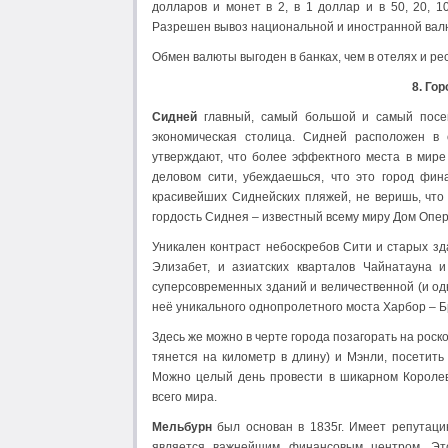
долларов и монет в 2, в 1 доллар и в 50, 20, 
Разрешен вывоз национальной и иностранной валю
Обмен валюты выгоден в банках, чем в отелях и рес
8. Го
Сидней
главный, самый большой и самый посещ
экономическая столица. Сидней расположен в
утверждают, что более эффектного места в мире 
деловом сити, убеждаешься, что это город фин
красивейших Сиднейских пляжей, не веришь, что 
гордость Сиднея – известный всему миру Дом Опе
Уникален контраст небоскребов Сити и старых зд
Элизабет, и азиатских кварталов Чайнатауна и
суперсовременных зданий и величественной (и од
неё уникального однопролетного моста Харбор – Б
Здесь же можно в черте города позагорать на рос
тянется на километр в длину) и Мэнли, посетить
Можно целый день провести в шикарном Королев
всего мира.
Мельбурн
был основан в 1835г. Имеет репутацию
является важнейшим финансовым центром. Это