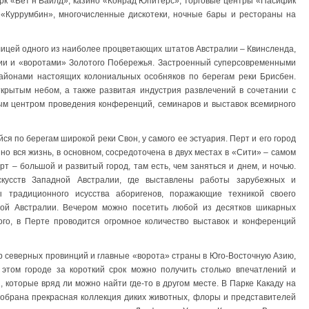
рк «Вет’н’Вайлд», казино «Конрад Юпитерс», торговые центры «Пасифик
«Куррумбин», многочисленные дискотеки, ночные бары и рестораны на
ицей одного из наиболее процветающих штатов Австралии – Квинсленда,
лии и «воротами» Золотого Побережья. Застроенный суперсовременными
айонами настоящих колониальных особняков по берегам реки Брисбен.
ткрытым небом, а также развитая индустрия развлечений в сочетании с
ым центром проведения конференций, семинаров и выставок всемирного
я по берегам широкой реки Свон, у самого ее эстуария. Перт и его город
о вся жизнь, в основном, сосредоточена в двух местах в «Сити» – самом
т – большой и развитый город, там есть, чем заняться и днем, и ночью.
кусств Западной Австралии, где выставлены работы зарубежных и
ы традиционного исусства аборигенов, поражающие техникой своего
ой Австралии. Вечером можно посетить любой из десятков шикарных
ого, в Перте проводится огромное количество выставок и конференций
р северных провинций и главные «ворота» страны в Юго-Восточную Азию,
этом городе за короткий срок можно получить столько впечатлений и
 которые вряд ли можно найти где-то в другом месте. В Парке Какаду на
обрана прекрасная коллекция диких животных, флоры и представителей