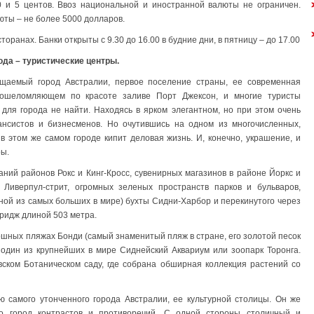
10 и 5 центов. Ввоз национальной и иностранной валюты не ограничен.
ты – не более 5000 долларов.
торанах. Банки открыты с 9.30 до 16.00 в будние дни, в пятницу – до 17.00
рода – туристические центры.
аемый город Австралии, первое поселение страны, ее современная
 ошеломляющем по красоте заливе Порт Джексон, и многие туристы
для города не найти. Находясь в ярком элегантном, но при этом очень
ансистов и бизнесменов. Но очутившись на одном из многочисленных,
в этом же самом городе кипит деловая жизнь. И, конечно, украшение, и
ры.
аний районов Рокс и Кинг-Кросс, сувенирных магазинов в районе Йоркс и
 Ливерпул-стрит, огромных зеленых пространств парков и бульваров,
ной из самых больших в мире) бухты Сидни-Харбор и перекинутого через
ридж длиной 503 метра.
кошных пляжах Бонди (самый знаменитый пляж в стране, его золотой песок
 один из крупнейших в мире Сиднейский Аквариум или зоопарк Торонга.
ском Ботаническом саду, где собрана обширная коллекция растений со
 самого утонченного города Австралии, ее культурной столицы. Он же
 город контрастов и противоречий. С одной стороны столичный и