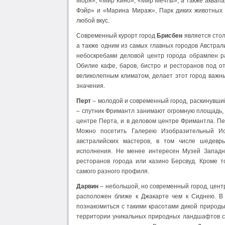
Моря», «Мир Кино», «Мир Мечты», а также аквапа
Фэйр» и «Марина Мираж», Парк диких животных 
любой вкус.
Современный курорт город
Брисбен
является стол
а также одним из самых главных городов Австра
небоскребами деловой центр города обрамлен р
Обилие кафе, баров, бистро и ресторанов под о
великолепным климатом, делает этот город важн
значения.
Перт
– молодой и современный город, раскинувшийс
– спутник Фримантл занимают огромную площадь, н
центре Перта, и в деловом центре Фримантла. Пер
Можно посетить Галерею Изобразительный Ис
австралийских мастеров, в том числе шедевр
исполнения. Не менее интересен Музей Западн
ресторанов города или казино Берсвуд. Кроме т
самого разного профиля.
Дарвин
– небольшой, но современный город, цент
расположен ближе к Джакарте чем к Сиднею. В 
познакомиться с такими красотами дикой природы,
территории уникальных природных ландшафтов с