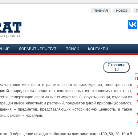
ГЛАВНАЯ
НОВОЕ
Т
РНЫЕ
ДОБАВИТЬ РЕФЕРАТ
ПОИСК
КОНТАКТЫ
Страница
13
П
материалов животного и растительного происхождения, огнестрельного
дикой природы или предметов, изготовленных из охраняемых животных,
ства, содержащие спортивные стимуляторы). Фрукты, овощи, изделия из
апрещен вывоз животных и растений, предметов дикой природы (кораллов,
решения – предметов, представляющих историческую ценность, а также
тиц, раковин и кораллов.
там. В обращении находятся банкноты достоинством в 100, 50, 20, 10 и 5