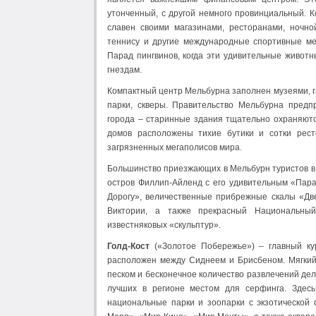
утонченный, с другой немного провинциальный. К
славен своими магазинами, ресторанами, ночн
теннису и другие международные спортивные ме
Парад пингвинов, когда эти удивительные живот
гнездам.
Компактный центр Мельбурна заполнен музеями, г
парки, скверы. Правительство Мельбурна предп
города – старинные здания тщательно охраняютс
домов расположены тихие бутики и сотки рест
загрязненных мегаполисов мира.
Большинство приезжающих в Мельбурн туристов в 
остров Филлип-Айленд с его удивительным «Пара
Дорогу», величественные прибрежные скалы «Дв
Виктории, а также прекрасный Национальный
известняковых «скульптур».
Голд-Кост
(«Золотое Побережье») – главный ку
расположен между Сиднеем и Брисбеном. Мягкий
песком и бесконечное количество развлечений де
лучших в регионе местом для серфинга. Здес
национальные парки и зоопарки с экзотической