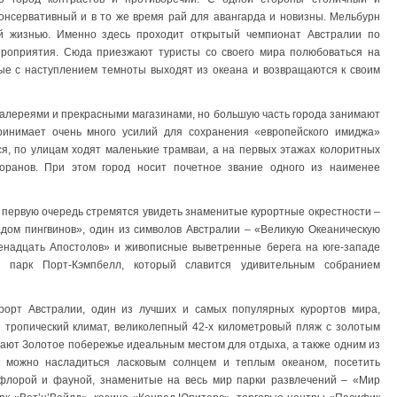
онсервативный и в то же время рай для авангарда и новизны. Мельбурн
ой жизнью. Именно здесь проходит открытый чемпионат Австралии по
роприятия. Сюда приезжают туристы со своего мира полюбоваться на
ные с наступлением темноты выходят из океана и возвращаются к своим
алереями и прекрасными магазинами, но большую часть города занимают
ринимает очень много усилий для сохранения «европейского имиджа»
я, по улицам ходят маленькие трамваи, а на первых этажах колоритных
оранов. При этом город носит почетное звание одного из наименее
первую очередь стремятся увидеть знаменитые курортные окрестности –
дом пингвинов», один из символов Австралии – «Великую Океаническую
енадцать Апостолов» и живописные выветренные берега на юге-западе
 парк Порт-Кэмпбелл, который славится удивительным собранием
рорт Австралии, один из лучших и самых популярных курортов мира,
 тропический климат, великолепный 42-х километровый пляж с золотым
лают Золотое побережье идеальным местом для отдыха, а также одним из
ь можно насладиться ласковым солнцем и теплым океаном, посетить
 флорой и фауной, знаменитые на весь мир парки развлечений – «Мир