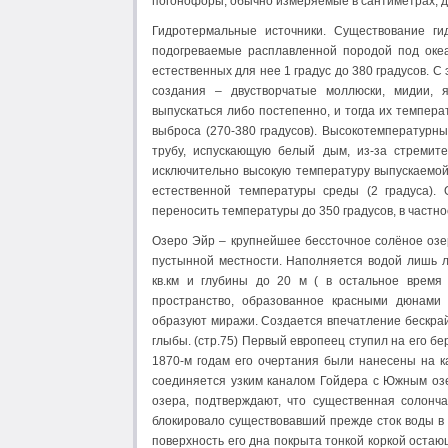
погонофоры, обычно измеряемые в сантиметрах, дос
Гидротермальные источники. Существование ги
подогреваемые расплавленной породой под океа
естественных для нее 1 градус до 380 градусов. С
создания – двустворчатые моллюски, мидии, 
выпускаться либо постепенно, и тогда их темпера
выброса (270-380 градусов). Высокотемпературн
трубу, испускающую белый дым, из-за стремит
исключительно высокую температуру выпускаемой
естественной температуры среды (2 градуса).
переносить температуры до 350 градусов, в част
Озеро Эйр – крупнейшее бессточное солёное озер
пустынной местности. Наполняется водой лишь л
кв.км и глубины до 20 м ( в остальное время
пространство, образованное красными дюнами
образуют миражи. Создается впечатление бескрай
глыбы. (стр.75) Первый европеец ступил на его бе
1870-м годам его очертания были нанесены на ка
соединяется узким каналом Гойдера с Южным озе
озера, подтверждают, что существенная солонч
блокировало существовавший прежде сток воды в 
поверхность его дна покрыта тонкой коркой оста