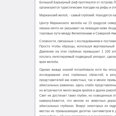
Большой Барьерный риф протянулся от острова Ле
организуются туристические поездки на рифы и от
Марианский желоб, - самый глубокий. Находится н
Центр Марианского желоба на 15 градусов север
океана ничто не указывает на лежащую ниже бездн
торговые пути между Филиппинами и Северной Аме
Сложности, связанные с исследованием и постиже
Просто чтобы образцы, используя вертикальный 
Давление на этих глубинах превышает 1 100 ат
послать пилотируемый подводный аппарат, сделан
края желоба.
Однако жажда знаний потребовала хотя бы опоср
исследования этих глубинных областей; в ре
представителей как известных, так и менее привы
абиссальных равнинах, здесь слабо представлены
но встречается много видов крабов и других рако
Свет не достигает таких глубин, но освещенные э
наверху.Кажется, что многие из животных дора
абиссальных глубинах. Вокруг некоторых из гид
местах не превышающие десятка сантиметров в дл