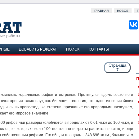
ГЛАВНАЯ
НОВОЕ
Т
РНЫЕ
ДОБАВИТЬ РЕФЕРАТ
ПОИСК
КОНТАКТЫ
Страница
7
П
омплекс коралловых рифов и островов. Протянулся вдоль восточного
очки зрения таких наук, как биология, геология, это одно из величайших
 одни лишь превосходные степени; признание его природным наследием,
ает его мировое значение.
0 рифов, чьи размеры колеблются в пределах от 0,01 кв.км до 100 кв.км, и
аллов, из которых около 100 постоянно покрыты растительностью; и еще
ы собственными рифами. Его общая площадь – 348 698 кв.км., больше чем