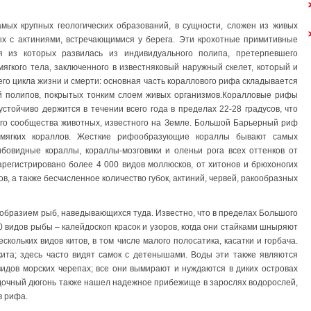
мых крупных геологических образований, в сущности, сложен из живых
ых с актиниями, встречающимися у берега. Эти крохотные примитивные
я из которых развилась из индивидуального полипа, претерпевшего
мягкого тела, заключенного в известняковый наружный скелет, который и
го цикла жизни и смерти: основная часть кораллового рифа складывается
й полипов, покрытых тонким слоем живых организмов.Коралловые рифы
устойчиво держится в течении всего года в пределах 22-28 градусов, что
ого сообщества животных, известного на Земле. Большой Барьерный риф
мягких кораллов. Жесткие рифообразующие кораллы бывают самых
бовидные кораллы, кораллы-мозговики и оленьи рога всех оттенков от
зарегистрировано более 4 000 видов моллюсков, от хитонов и брюхоногих
ов, а также бесчисленное количество губок, актиний, червей, ракообразных
бразием рыб, наведывающихся туда. Известно, что в пределах Большого
0 видов рыбы – калейдоскоп красок и узоров, когда они стайками шныряют
ескольких видов китов, в том числе малого полосатика, касатки и горбача.
ита; здесь часто видят самок с детенышами. Воды эти также являются
идов морских черепах; все они вымирают и нуждаются в диких островах
дочный дюгонь также нашел надежное прибежище в зарослях водорослей,
в рифа.