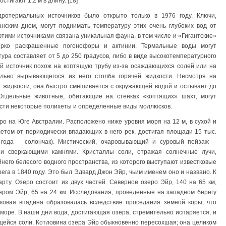
тигают 1,2 м в длину. [18]
дротермальных источников было открыто только в 1976 году. Ключи,
нским дном, могут поднимать температуру этих очень глубоких вод от
 этими источниками связана уникальная фауна, в том числе и «Гигантские»
ярко раскрашенные погонофоры и актинии. Термальные воды могут
тура составляет от 5 до 250 градусов, либо в виде высокотемпературного
ый источник похож на коптящую трубу из-за осаждающихся солей или на
ельно вырывающегося из него столба горячей жидкости. Несмотря на
 жидкости, она быстро смешивается с окружающей водой и остывает до
 Отдельные животные, обитающие на стенках «коптящих» шахт, могут
ности некоторые полихеты и определенные виды моллюсков.
о на Юге Австралии. Расположено ниже уровня моря на 12 м, в сухой и
етом от периодически впадающих в него рек, достигая площади 15 тыс.
 года – солончак). Мистический, очаровывающий и суровый пейзаж –
 и сверкающими камнями. Кристаллы соли, отражая солнечные лучи,
него белесого водного пространства, из которого выступают известковые
рега в 1840 году. Это был Эдвард Джон Эйр, чьим именем оно и названо. К
рту. Озеро состоит из двух частей. Северное озеро Эйр, 140 на 65 км,
ром Эйр, 65 на 24 км. Исследования, проведенные на западном берегу
аковая впадина образовалась вследствие проседания земной коры, что
море. В наши дни вода, достигающая озера, стремительно испаряется, и
ющейся соли. Котловина озера Эйр обыкновенно пересохшая; она целиком