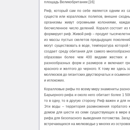
площадь Великобритании.[16]
Риф, который сам по себе является одним из са
существ или коралловых полипов, внешне сходн
организмы живут огромными колониями, кажда
бесчисленное число делений. Коралл состоит из 
формирует риф. Живой риф – продукт тысячелетне
из массы пустых скелетов предыдущих поколени
могут существовать в воде, температура которой 
создает среду обитания для самого многообразн
образован более чем 400 видами жестких и 
разнообразных форм и размеров и включают гри
красного и желтого до черного. К тому же здесь 
моллюсков до гигантских двустворчатых и осьминог
и иглокожих.
Коралловые рифы по всему миру знамениты разноо
Барьерного рифа и около него обитает более 1 50
то в одну, то в другую сторону. Риф важен и для н
Эти воды – территория размножения горбатого к
домом для шести из семи существующих в мире в
рифа для безопасного выведения потомства. Зага
встречающихся на мелководье у многих из острово