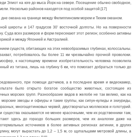
ди Элиот на юге до мыса Йорк на севере. Посещение обычно свободное,
мели. Несколько районов находятся под особой защитой.[17]
а дне океана на границе между Филиппинским морем и Тихим океаном.
ной широты и 147 градусов 30’ восточной долготы. Но на поверхности
у. Суда всех размеров и форм пересекают этот регион; особенно активны
рикой и между Японией и Австралией.
нием существ, обитающих на этих невообразимых глубинах, колоссальны.
захват, потребовалось бы более 11 км чрезвычайно прочной проволоки.
мосфер, к настоящему времени изобретательность человека позволила
ный из титана, лишь на глубину 6 км, что помогает добраться только до
едованного, при помощи датчиков, а в последнее время и видеокамер,
зультате было открыто богатое сообщество животных, состоящее из
чных морских групп. Разнообразие видов в желобе не так велико, как на
 морские звезды и офиуры и такие группы, как сипун-кулиды и эхиуриды,
образных, многощетинковых червей, двустворчатых моллюсков и голотурий.
ти существа оказываются не менее красочными, чем их родственники там,
стают здесь до гораздо больших размеров, чем их аналогии даже на
ротермальных источников в более активных регионах актинии, в других
ину, могут вырастать до 1,2 – 1,5 м, со щупальцами метровой длины, а