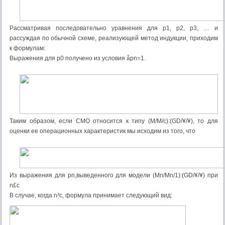
Рассматривая последовательно уравнения для р1, р2, р3, … и
рассуждая по обычной схеме, реализующей метод индукции, приходим
к формулам:
Выражения для р0 получено из условия åрn=1.
Таким образом, если СМО относится к типу (M/M/c):(GD/¥/¥), то для
оценки ее операционных характеристик мы исходим из того, что
Из выражения для рn,выведенного для модели (Mn/Mn/1):(GD/¥/¥) при
n£c
В случае, когда n³с, формула принимает следующий вид: