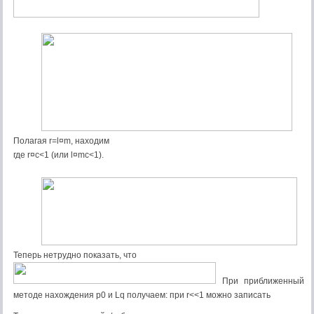
Полагая r=l¤m, находим
где r¤с<1 (или l¤mс<1).
Теперь нетрудно показать, что
При приближенный
методе нахождения р0 и Lq получаем: при r<<1 можно записать