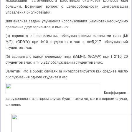
коэффициент загруженности работников библиотек корпусов был
большим. Возникает вопрос о целесообразности централизации
управления библиотеками.
Для анализа задачи улучшения использования библиотек необходимо
сравнение двух вариантов, а именно:
(а) варианта с независимыми обслуживающими системами типа (М/
М/2): (GD/¥/¥) при l=10 студентов в час и m=5,217 обслуживаний
студентов в час
(б) варианта с одной очередью типа (М/М/4): (GD/¥/¥) при l=2*10=20
студентов в час и m=5,217 обслуживаний студентов в час.
Заметим, что в обоих случаях m интерпретируется как среднее число
обслуживания одного студента в час.
Коэффициент
загруженности во втором случае будет таким же, как и в первом случае,
а именно