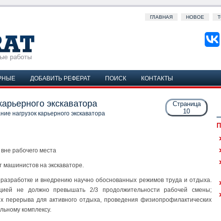
ГЛАВНАЯ
НОВОЕ
Т
РНЫЕ
ДОБАВИТЬ РЕФЕРАТ
ПОИСК
КОНТАКТЫ
карьерного экскаватора
Страница
10
ние нагрузок карьерного экскаватора
П
 вне рабочего места
т машинистов на экскаваторе.
 разработке и внедрению научно обоснованных режимов труда и отдыха.
цией не должно превышать 2/3 продолжительности рабочей смены;
ых перерыва для активного отдыха, проведения физиопрофилактических
льному комплексу.