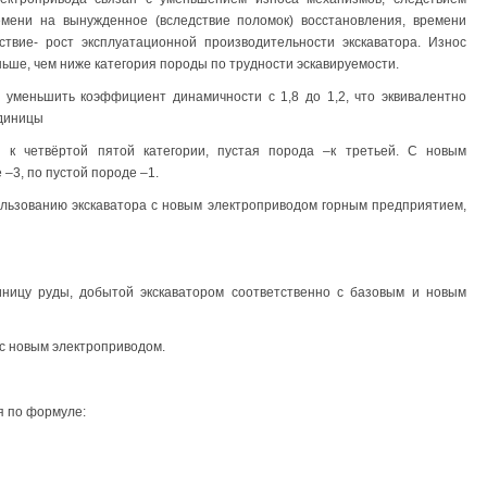
емени на вынужденное (вследствие поломок) восстановления, времени
твие- рост эксплуатационной производительности экскаватора. Износ
ьше, чем ниже категория породы по трудности эскавируемости.
 уменьшить коэффициент динамичности с 1,8 до 1,2, что эквивалентно
единицы
 к четвёртой пятой категории, пустая порода –к третьей. С новым
 –3, по пустой породе –1.
ользованию экскаватора с новым электроприводом горным предприятием,
диницу руды, добытой экскаватором соответственно с базовым и новым
 с новым электроприводом.
я по формуле: