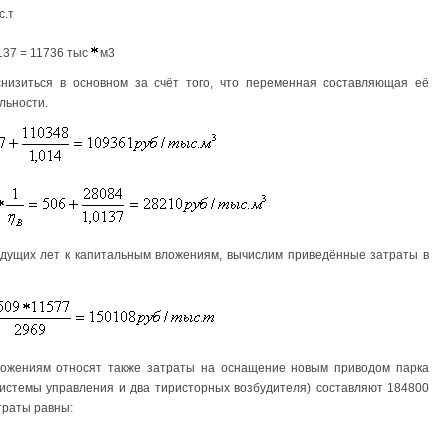
с.т
137 = 11736 тыс
м3
низиться в основном за счёт того, что переменная составляющая её
льности.
удущих лет к капитальным вложениям, вычислим приведённые затраты в
ложениям относят также затраты на оснащение новым приводом парка
 системы управления и два тиристорных возбудителя) составляют 184800
траты равны: