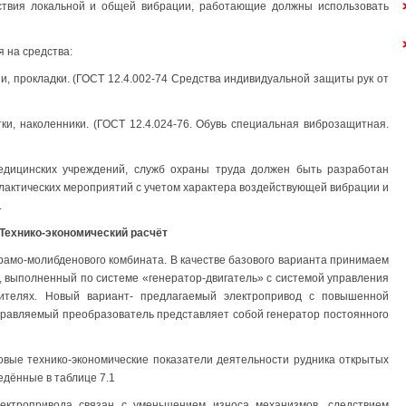
ствия локальной и общей вибрации, работающие должны использовать
 на средства:
ши, прокладки. (ГОСТ 12.4.002-74 Средства индивидуальной защиты рук от
тки, наколенники. (ГОСТ 12.4.024-76. Обувь специальная виброзащитная.
едицинских учреждений, служб охраны труда должен быть разработан
лактических мероприятий с учетом характера воздействующей вибрации и
.
 Технико-экономический расчёт
рамо-молибденового комбината. В качестве базового варианта принимаем
 выполненный по системе «генератор-двигатель» с системой управления
лителях. Новый вариант- предлагаемый электропривод с повышенной
правляемый преобразователь представляет собой генератор постоянного
овые технико-экономические показатели деятельности рудника открытых
едённые в таблице 7.1
ектропривода связан с уменьшением износа механизмов, следствием