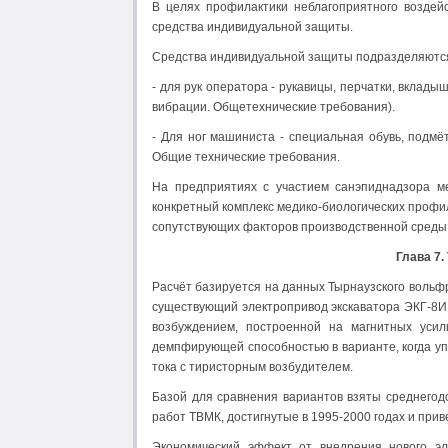
В целях профилактики неблагоприятного воздей
средства индивидуальной защиты.
Средства индивидуальной защиты подразделяются
- для рук оператора - рукавицы, перчатки, вклады
вибрации. Общетехнические требования).
- Для ног машиниста - специальная обувь, подмё
Общие технические требования.
На предприятиях с участием санэпиднадзора м
конкретный комплекс медико-биологических профи
сопутствующих факторов производственной среды
Глава 7.
Расчёт базируется на данных Тырнаузского вольф
существующий электропривод экскаватора ЭКГ-8И,
возбуждением, построенной на магнитных уси
демпфирующей способностью в варианте, когда у
тока с тиристорным возбудителем.
Базой для сравнения вариантов взяты среднегод
работ ТВМК, достигнутые в 1995-2000 годах и прив
Экономический эффект от внедрения нового эл