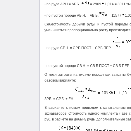
- по руде АР.Н = АР.Б.
= 2969
1,014 = 3011 ты
- по пустой породе АВ.Н. = АВ.Б.
= 11577
1,0
Себестоимость добычи руды и пустой породы с
уменьшиться пропорционально росту производите
- по руде СР.Н. = СР.Б.ПОСТ + СР.Б.ПЕР
- по пустой породе СВ.Н. = СВ.Б.ПОСТ + СВ.Б.ПЕР
Отнеся затраты на пустую породу как затраты б
базовом варианте:
ЗР.Б. = СР.Б. + ЕН
В варианте с новым приводом к капитальным в
экскаваторов. Стоимость одного комплекта ( две
руб. в расчёте на добычу руды дополнительные за