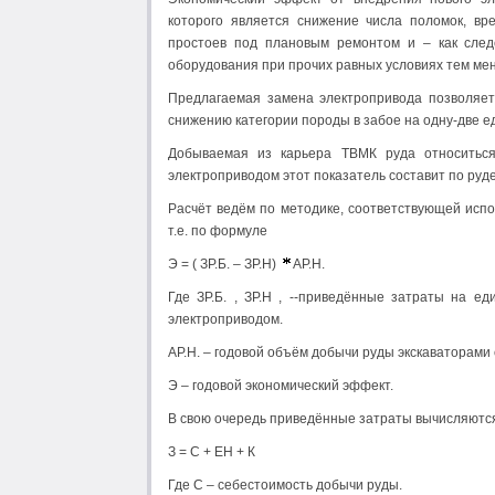
которого является снижение числа поломок, вр
простоев под плановым ремонтом и – как следс
оборудования при прочих равных условиях тем мен
Предлагаемая замена электропривода позволяет
снижению категории породы в забое на одну-две 
Добываемая из карьера ТВМК руда относиться
электроприводом этот показатель составит по руде
Расчёт ведём по методике, соответствующей исп
т.е. по формуле
Э = ( ЗР.Б. – ЗР.Н)
АР.Н.
Где ЗР.Б. , ЗР.Н , --приведённые затраты на е
электроприводом.
АР.Н. – годовой объём добычи руды экскаваторами
Э – годовой экономический эффект.
В свою очередь приведённые затраты вычисляютс
З = С + ЕН + К
Где С – себестоимость добычи руды.