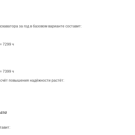
каватора за год в базовом варианте составит:
= 7299 ч
= 7399 ч
 счёт повышения надёжности растёт:
тавит: