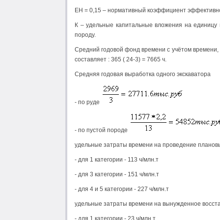
ЕН = 0,15 – нормативный коэффициент эффективн
К – удельные капитальные вложения на единицу г
породу.
Средний годовой фонд времени с учётом времени, 
составляет : 365 ( 24-3) = 7665 ч.
Средняя годовая выработка одного экскаватора
- по руде
- по пустой породе
удельные затраты времени на проведение плановы
- для 1 категории - 113 ч/млн.т
- для 3 категории - 151 ч/млн.т
- для 4 и 5 категории - 227 ч/млн.т
удельные затраты времени на вынужденное восст
- для 1 категории - 23 ч/млн.т