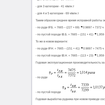
- для 3 категории - 41 ч/млн.т
- для 4 и 5 категории - 69 ч/млн.т
Таким образом среднее время исправной работы экс
- по руде tР.Б. = 7665 – (227 + 69)
0.9897 = 7372 ч
- по пустой породе tВ.Б. = 7665 – (151 + 41)
1,959 
То же в новом варианте:
- по руде tР.Н. = 7665 – (151 + 41)
0.9897 = 7475 ч
- по пустой породе tВ.Н. = 7665 – (113 + 23)
1,959 
Годовая эксплуатационная производительность за
- по руде
- по пустой породе
Годовая выработка рудника при новом приводе сос