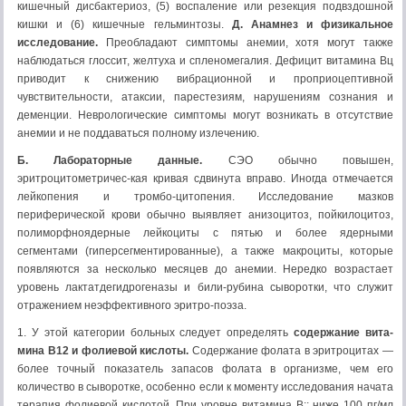
кишечный дисбактериоз, (5) воспаление или ре­зекция подвздошной
кишки и (6) кишечные гельминтозы.
Д. Анамнез и физикальное
исследование.
Преобладают симптомы ане­мии, хотя могут также
наблюдаться глоссит, желтуха и спленоме­галия. Дефицит витамина Вц
приводит к снижению вибрационной и проприоцептивной
чувствительности, атаксии, парестезиям, наруше­ниям сознания и
деменции. Неврологические симптомы могут воз­никать в отсутствие
анемии и не поддаваться полному излечению.
Б. Лабораторные данные.
СЭО обычно повышен,
эритроцитометричес-кая кривая сдвинута вправо. Иногда отмечается
лейкопения и тромбо-цитопения. Исследование мазков
периферической крови обычно вы­являет анизоцитоз, пойкилоцитоз,
полиморфноядерные лейкоциты с пятью и более ядерными
сегментами (гиперсегментированные), а также макроциты, которые
появляются за несколько месяцев до анемии. Нередко возрастает
уровень лактатдегидрогеназы и били-рубина сыворотки, что служит
отражением неэффективного эритро-поэза.
1. У этой категории больных следует определять
содержание вита­
мина В12 и фолиевой кислоты.
Содержание фолата в эритро­цитах —
более точный показатель запасов фолата в организме, чем его
количество в сыворотке, особенно если к моменту исследования начата
терапия фолиевой кислотой. При уровне витамина В;; ниже 100 пг/мл