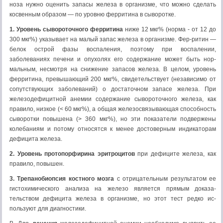
ноза нужно оценить запасы железа в организме, что можно сделать
косвенным образом — по уровню ферритина в сыворотке.
1. Уровень сывороточного ферритина
ниже 12 мкг% (норма - от 12 до
300 мкг%) указывает на малый запас железа в организме. Фер-ритин —
белок острой фазы воспаления, поэтому при воспалении,
заболеваниях печени и опухолях его содержание может быть нор­
мальным, несмотря на снижение запасов железа. В целом, уровень
ферритина, превышающий 200 мкг%, свидетельствует (независимо от
сопутствующих заболеваний) о достаточном запасе железа. При
железодефицитной анемии содержание сывороточного железа, как
правило, низкое (< 60 мкг%), а общая железосвязывающая способ­ность
сыворотки повышена (> 360 мкг%), но эти показатели подвер­жены
колебаниям и потому относятся к менее достоверным инди­каторам
дефицита железа.
2. Уровень протопорфирина эритроцитов
при дефиците железа, как
правило, повышен.
3. Трепанобиопсия костного мозга
с отрицательным результатом ее
гистохимического анализа на железо является прямым доказа­
тельством дефицита железа в организме, но этот тест редко ис­
пользуют для диагностики.