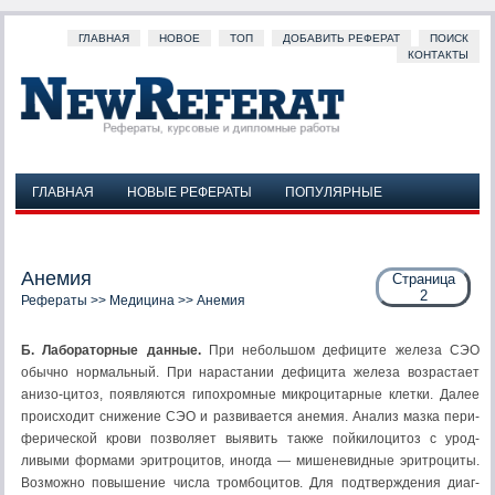
ГЛАВНАЯ
НОВОЕ
ТОП
ДОБАВИТЬ РЕФЕРАТ
ПОИСК
КОНТАКТЫ
ГЛАВНАЯ
НОВЫЕ РЕФЕРАТЫ
ПОПУЛЯРНЫЕ
ДОБАВИТЬ РЕФЕРАТ
ПОИСК
КОНТАКТЫ
Анемия
Страница
2
Рефераты
>>
Медицина
>> Анемия
Б. Лабораторные данные.
При небольшом дефиците железа СЭО
обыч­но нормальный. При нарастании дефицита железа возрастает
анизо-цитоз, появляются гипохромные микроцитарные клетки. Далее
проис­ходит снижение СЭО и развивается анемия. Анализ мазка пери­
ферической крови позволяет выявить также пойкилоцитоз с урод­
ливыми формами эритроцитов, иногда — мишеневидные эритроциты.
Возможно повышение числа тромбоцитов. Для подтверждения диаг­