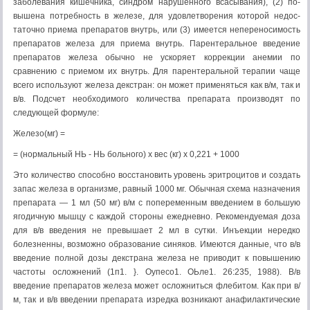
заболевания кишечника, синдром нарушенного всасывания), (2) по­
вышена потребность в железе, для удовлетворения которой недос­
таточно приема препаратов внутрь, или (3) имеется непереноси­мость
препаратов железа для приема внутрь. Парентеральное введе­ние
препаратов железа обычно не ускоряет коррекции анемии по
сравнению с приемом их внутрь. Для парентеральной терапии чаще
всего используют железа декстран: он может применяться как в/м, так и
в/в. Подсчет необходимого количества препарата производят по
следующей формуле:
Железо(мг) =
= (нормальный НЬ - НЬ больного) х вес (кг) х 0,221 + 1000
Это количество способно восстановить уровень эритроцитов и создать
запас железа в организме, равный 1000 мг. Обычная схема назначения
препарата — 1 мл (50 мг) в/м с попеременным введени­ем в большую
ягодичную мышцу с каждой стороны ежедневно. Рекомендуемая доза
для в/в введения не превышает 2 мл в сутки. Инъекции нередко
болезненны, возможно образование синяков. Имеются данные, что в/в
введение полной дозы декстрана железа не приводит к повышению
частоты осложнений (1п1. }. Оупесо1. ОЬле1. 26:235, 1988). В/в
введение препаратов железа может ослож­ниться флебитом. Как при в/
м, так и в/в введении препарата изредка возникают анафилактические