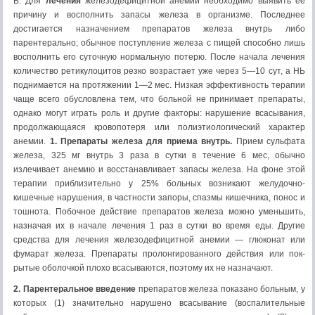
В. Для
лечения
железодефицитной анемии необходимо выявить ее
при­чину и восполнить запасы железа в организме. Последнее
достигается назначением препаратов железа внутрь либо
парентерально; обычное поступление железа с пищей способно лишь
восполнить его суточную нормальную потерю. После начала лечения
количество ретикулоцитов резко возрастает уже через 5—10 сут, а НЬ
поднимается на протяжении 1—2 мес. Низкая эффективность терапии
чаще всего обусловлена тем, что больной не принимает препараты,
однако могут играть роль и другие факторы: нарушение всасывания,
продолжающаяся крово­потеря или полиэтиологический характер
анемии.
1. Препараты железа для приема внутрь.
Прием сульфата
железа, 325 мг внутрь 3 раза в сутки в течение 6 мес, обычно
излечивает анемию и восстанавливает запасы железа. На фоне этой
терапии приблизительно у 25% больных возникают желудочно-
кишечные нарушения, в частности запоры, спазмы кишечника, понос и
тош­нота. Побочное действие препаратов железа можно уменьшить,
назначая их в начале лечения 1 раз в сутки во время еды. Другие
средства для лечения железодефицитной анемии — глюконат или
фумарат железа. Препараты пролонгированного действия или пок­
рытые оболочкой плохо всасываются, поэтому их не назначают.
2. Парентеральное введение
препаратов железа показано больным, у
которых (1) значительно нарушено всасывание (воспалительные