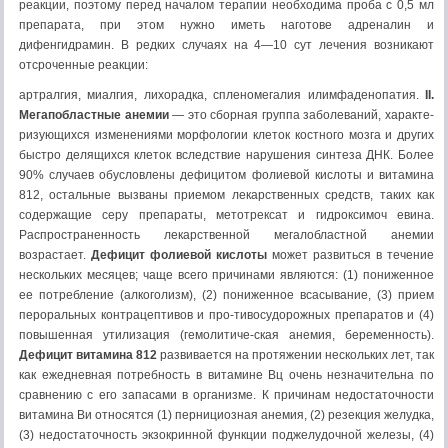
реакции, поэтому перед на­чалом терапии необходима проба с 0,5 мл
препарата, при этом нужно иметь наготове адреналин и
дифенгидрамин. В редких случаях на 4—10 сут лечения возникают
отсроченные реакции:
артралгия, миалгия, лихорадка, спленомегалия илимфаденопатия.
II.
Мегапобластные анемии
— это сборная группа заболеваний, характе­
ризующихся изменениями морфологии клеток костного мозга и других
быстро делящихся клеток вследствие нарушения синтеза ДНК. Более
90% случаев обусловлены дефицитом фолиевой кислоты и витамина
812, остальные вызваны приемом лекарственных средств, таких как
содер­жащие серу препараты, метотрексат и гидроксимоч евина.
Распространен­ность лекарственной мегалобластной анемии
возрастает.
Дефицит фоли­евой кислоты
может развиться в течение
нескольких месяцев; чаще всего причинами являются: (1) пониженное
ее потребление (алкоголизм), (2) пониженное всасывание, (3) прием
пероральных контрацептивов и про-тивосудорожных препаратов и (4)
повышенная утилизация (гемолитиче-ская анемия, беременность).
Дефицит витамина 812
развивается на про­тяжении нескольких лет, так
как ежедневная потребность в витамине Вц очень незначительна по
сравнению с его запасами в организме. К при­чинам недостаточности
витамина Ви относятся (1) пернициозная анемия, (2) резекция желудка,
(3) недостаточность экзокринной функции подже­лудочной железы, (4)