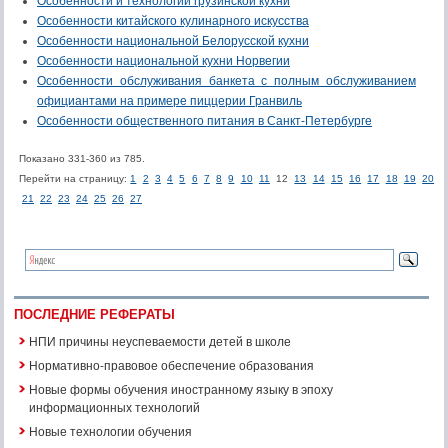
Особенности и технологии грузинской кухни
Особенности китайского кулинарного искусства
Особенности национальной Белорусской кухни
Особенности национальной кухни Норвегии
Особенности обслуживания банкета с полным обслуживанием
официантами на примере пиццерии Гранвиль
Особенности общественного питания в Санкт-Петербурге
Показано 331-360 из 785.
Перейти на страницу:
1
2
3
4
5
6
7
8
9
10
11
12
13
14
15
16
17
18
19
20
21
22
23
24
25
26
27
ПОСЛЕДНИЕ РЕФЕРАТЫ
НПИ причины неуспеваемости детей в школе
Нормативно-правовое обеспечение образования
Новые формы обучения иностранному языку в эпоху
информационных технологий
Новые технологии обучения