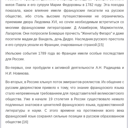
князя Павла и его супруги Марии Федоровны в 1782 году. Эта поездка
показала, какое влияние имели французские писатели на русское
общество, ибо столь высокие путешественники не ограничились
приемами двора Людовика XVI, но сочли необходимым встретиться со
многими французскими литераторами: Д Аламбером, Мармонтелли,
Лагарпом. Они попросили Бомарше прочесть "Женитьбу Фигаро" и даже
посетили мадам де Вандель, дочь Дидро. Наследник русского престола
и его супруга уехали из Франции, очарованные страной.[15]
Июльские события 1789 года во Франции имели особые последствия
для России.
Во-первых, они пробудили к активной деятельности А.Н. Радищева и
Н.И. Новикова.
Во-вторых, в Россию хлынул поток эмигрантов-роялистов. Их общение с
русским дворянством привело к тому, что знание французского языка
стало непременным требованием для представителей великосветского
общества. Уже в начале 19 столетия в России существовало немало
подлинных знатоков и ценителей французского языка, художественной
литературы и науки. С этого времени на протяжении всего века
французский язык сохранял сильные позиции в русском образованном
обществе.[16]