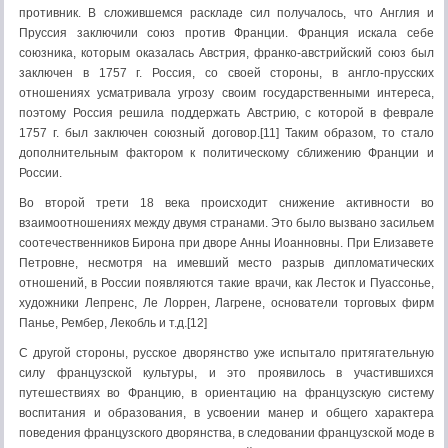
противник. В сложившемся раскладе сил получалось, что Англия и
Пруссия заключили союз против Франции. Франция искала себе
союзника, которым оказалась Австрия, франко-австрийский союз был
заключен в 1757 г. Россия, со своей стороны, в англо-прусских
отношениях усматривала угрозу своим государственными интереса,
поэтому Россия решила поддержать Австрию, с которой в феврале
1757 г. был заключен союзный договор.[11] Таким образом, то стало
дополнительным фактором к политическому сближению Франции и
России.
Во второй трети 18 века происходит снижение активности во
взаимоотношениях между двумя странами. Это было вызвано засильем
соотечественников Бирона при дворе Анны Иоанновны. При Елизавете
Петровне, несмотря на имевший место разрыв дипломатических
отношений, в России появляются такие врачи, как Лесток и Пуассонье,
художники Лепренс, Ле Лоррен, Лагрене, основатели торговых фирм
Панье, Рембер, Лекобль и т.д.[12]
С другой стороны, русское дворянство уже испытало притягательную
силу французской культуры, и это проявилось в участившихся
путешествиях во Францию, в ориентацию на французскую систему
воспитания и образования, в усвоении манер и общего характера
поведения французского дворянства, в следовании французской моде в