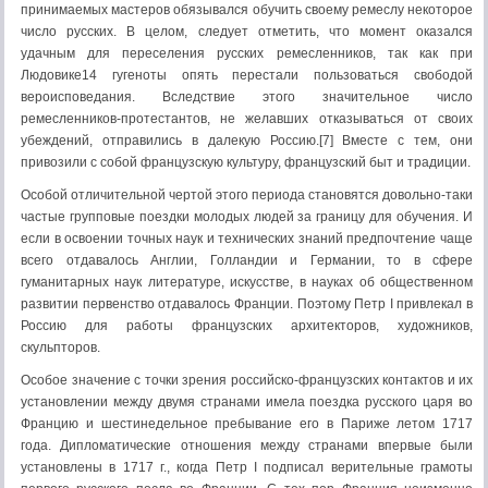
принимаемых мастеров обязывался обучить своему ремеслу некоторое
число русских. В целом, следует отметить, что момент оказался
удачным для переселения русских ремесленников, так как при
Людовике14 гугеноты опять перестали пользоваться свободой
вероисповедания. Вследствие этого значительное число
ремесленников-протестантов, не желавших отказываться от своих
убеждений, отправились в далекую Россию.[7] Вместе с тем, они
привозили с собой французскую культуру, французский быт и традиции.
Особой отличительной чертой этого периода становятся довольно-таки
частые групповые поездки молодых людей за границу для обучения. И
если в освоении точных наук и технических знаний предпочтение чаще
всего отдавалось Англии, Голландии и Германии, то в сфере
гуманитарных наук литературе, искусстве, в науках об общественном
развитии первенство отдавалось Франции. Поэтому Петр I привлекал в
Россию для работы французских архитекторов, художников,
скульпторов.
Особое значение с точки зрения российско-французских контактов и их
установлении между двумя странами имела поездка русского царя во
Францию и шестинедельное пребывание его в Париже летом 1717
года. Дипломатические отношения между странами впервые были
установлены в 1717 г., когда Петр I подписал верительные грамоты