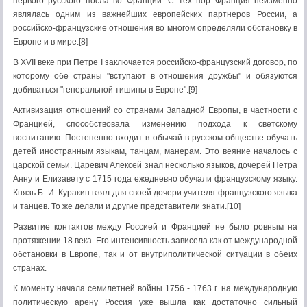
первого русского посла во Франции. С тех пор Франция неизменно
являлась одним из важнейших европейских партнеров России, а
российско-французские отношения во многом определяли обстановку в
Европе и в мире.[8]
В XVII веке при Петре I заключается российско-французский договор, по
которому обе страны "вступают в отношения дружбы" и обязуются
добиваться "генеральной тишины в Европе".[9]
Активизация отношений со странами Западной Европы, в частности с
Францией, способствовала изменению подхода к светскому
воспитанию. Постепенно входит в обычай в русском обществе обучать
детей иностранным языкам, танцам, манерам. Это веяние началось с
царской семьи. Царевич Алексей знал несколько языков, дочерей Петра
Анну и Елизавету с 1715 года ежедневно обучали французскому языку.
Князь Б. И. Куракин взял для своей дочери учителя французского языка
и танцев. То же делали и другие представители знати.[10]
Развитие контактов между Россией и Францией не было ровным на
протяжении 18 века. Его интенсивность зависела как от международной
обстановки в Европе, так и от внутриполитической ситуации в обеих
странах.
К моменту начала семилетней войны 1756 - 1763 г. на международную
политическую арену Россия уже вышла как достаточно сильный