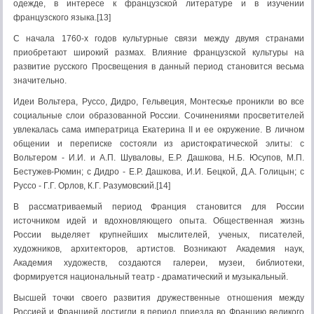
одежде, в интересе к французской литературе и в изучении
французского языка.[13]
С начала 1760-х годов культурные связи между двумя странами
приобретают широкий размах. Влияние французской культуры на
развитие русского Просвещения в данный период становится весьма
значительно.
Идеи Вольтера, Руссо, Дидро, Гельвеция, Монтескье проникли во все
социальные слои образованной России. Сочинениями просветителей
увлекалась сама императрица Екатерина II и ее окружение. В личном
общении и переписке состояли из аристократической элиты: с
Вольтером - И.И. и А.П. Шуваловы, Е.Р. Дашкова, Н.Б. Юсупов, М.П.
Бестужев-Рюмин; с Дидро - Е.Р. Дашкова, И.И. Бецкой, Д.А. Голицын; с
Руссо - Г.Г. Орлов, К.Г. Разумовский.[14]
В рассматриваемый период Франция становится для России
источником идей и вдохновляющего опыта. Общественная жизнь
России выделяет крупнейших мыслителей, ученых, писателей,
художников, архитекторов, артистов. Возникают Академия наук,
Академия художеств, создаются галереи, музеи, библиотеки,
формируется национальный театр - драматический и музыкальный.
Высшей точки своего развития дружественные отношения между
Россией и Францией достигли в период приезда во Францию великого