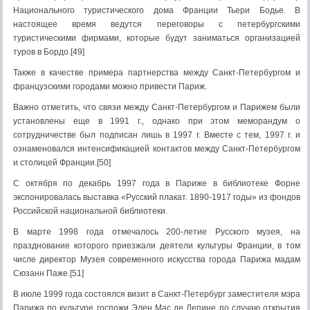
Национального туристического дома Франции Тьери Бодье. В
настоящее время ведутся переговоры с петербургскими
туристическими фирмами, которые будут заниматься организацией
туров в Бордо.[49]
Также в качестве примера партнерства между Санкт-Петербургом и
французскими городами можно привести Париж.
Важно отметить, что связи между Санкт-Петербургом и Парижем были
установлены еще в 1991 г., однако при этом меморандум о
сотрудничестве был подписан лишь в 1997 г. Вместе с тем, 1997 г. и
ознаменовался интенсификацией контактов между Санкт-Петербургом
и столицей Франции.[50]
C октября по декабрь 1997 года в Париже в библиотеке Форне
экспонировалась выставка «Русский плакат. 1890-1917 годы» из фондов
Российской национальной библиотеки.
В марте 1998 года отмечалось 200-летие Русского музея, на
празднование которого приезжали деятели культуры Франции, в том
числе директор Музея современного искусства города Парижа мадам
Сюзанн Паже.[51]
В июле 1999 года состоялся визит в Санкт-Петербург заместителя мэра
Парижа по культуре госпожи Элен Мас де Лепине по случаю открытия