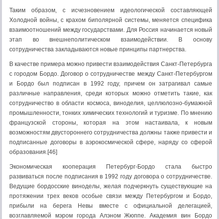
Таким образом, с исчезновением идеологической составляющей
Холодной войны, с крахом биполярной системы, меняется специфика
взаимоотношений между государствами. Для Россия начинается новый
этап во внешнеполитическом взаимодействии. В основу
сотрудничества закладываются новые принципы партнерства.
В качестве примера можно привести взаимодействия Санкт-Петербурга
с городом Бордо. Договор о сотрудничестве между Санкт-Петербургом
и Бордо был подписан в 1992 году, причем он затрагивал самые
различные направления, среди которых можно отметить такие, как
сотрудничество в области космоса, виноделия, целлюлозно-бумажной
промышленности, тонких химических технологий и туризме. По мнению
французской стороны, которая на этом настаивала, к новым
возможностям двустороннего сотрудничества должны также привести и
подписанные договоры в аэрокосмической сфере, наряду со сферой
образования.[46]
Экономическая кооперация Петербург-Бордо стала быстро
развиваться после подписания в 1992 году договора о сотрудничестве.
Ведущие бордосские виноделы, желая подчеркнуть существующие на
протяжении трех веков особые связи между Петербургом и Бордо,
прибыли на берега Невы вместе с официальной делегацией,
возглавляемой мэром города Алэном Жюппе. Академия вин Бордо