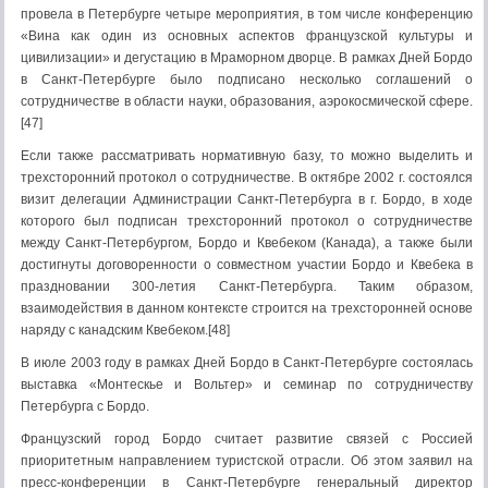
провела в Петербурге четыре мероприятия, в том числе конференцию
«Вина как один из основных аспектов французской культуры и
цивилизации» и дегустацию в Мраморном дворце. В рамках Дней Бордо
в Санкт-Петербурге было подписано несколько соглашений о
сотрудничестве в области науки, образования, аэрокосмической сфере.
[47]
Если также рассматривать нормативную базу, то можно выделить и
трехсторонний протокол о сотрудничестве. В октябре 2002 г. состоялся
визит делегации Администрации Санкт-Петербурга в г. Бордо, в ходе
которого был подписан трехсторонний протокол о сотрудничестве
между Санкт-Петербургом, Бордо и Квебеком (Канада), а также были
достигнуты договоренности о совместном участии Бордо и Квебека в
праздновании 300-летия Санкт-Петербурга. Таким образом,
взаимодействия в данном контексте строится на трехсторонней основе
наряду с канадским Квебеком.[48]
В июле 2003 году в рамках Дней Бордо в Санкт-Петербурге состоялась
выставка «Монтескье и Вольтер» и семинар по сотрудничеству
Петербурга с Бордо.
Французский город Бордо считает развитие связей с Россией
приоритетным направлением туристской отрасли. Об этом заявил на
пресс-конференции в Санкт-Петербурге генеральный директор