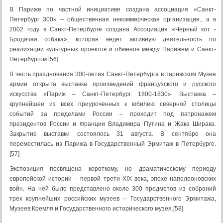
В Париже по частной инициативе создана ассоциация «Санкт-
Петербург 300» – общественная некоммерческая организация., а в
2002 году в Санкт-Петербурге создана Ассоциация «Черный кот -
Бродячая собака», которая ведет активную деятельность по
реализации культурных проектов и обменов между Парижем и Санкт-
Петербургом.[56]
В честь празднования 300-летия Санкт-Петербурга в парижском Музее
армии открыта выставка произведений французского и русского
искусства «Париж – Санкт-Петербург. 1800-1830». Выставка –
крупнейшее из всех приуроченных к юбилею северной столицы
событий за пределами России – проходит под патронажем
президентов России и Франции Владимира Путина и Жака Ширака.
Закрытие выставки состоялось 31 августа. В сентябре она
переместилась из Парижа в Государственный Эрмитаж в Петербурге.
[57]
Экспозиция посвящена короткому, но драматическому периоду
европейской истории – первой трети XIX века, эпохе наполеоновских
войн. На ней было представлено около 300 предметов из собраний
трех крупнейших российских музеев – Государственного Эрмитажа,
Музеев Кремля и Государственного исторического музея.[58]