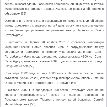
первой в новом здании Российской национальной библиотеки выставки
«Французская фотография с конца XIX века до наших дней: Париж в
объективе».[52]
Особенно интенсивно стали развиваться контакты в культурной сфере
между городами и развиваются по сей день, выступая в качестве одного
из наиболее приоритетных направлений между Парижем и Санкт-
Петербургом.
В частности, в Париже 28 ноября 2001 г. состоялся Коллоквиум
«Франция-Россия: Новые правила игры в сотрудничестве между
регионами и городами», в котором участвовала делегация Санкт-
Петербурга и была представлена постерная выставка «300 лет Санкт-
Петербургу», которая в течение 2002 года экспонировалась в городах
Лазурного берега.[53]
С октября 2002 года по май 2003 года в Париже в театре Шатле
объявлен Русский сезон, который открылся премьерой оперы «Евгений
Онегин» Мариинского театра Санкт-Петербурга.[54]
В октябре 2002 г. в преддверии 300-летия Петербурга Ассоциация
провела благотворительный вечер в салонах Боффран в
Президентском дворце (Париж) в пользу детей больницы Святой
Марии Магдалины.[55]