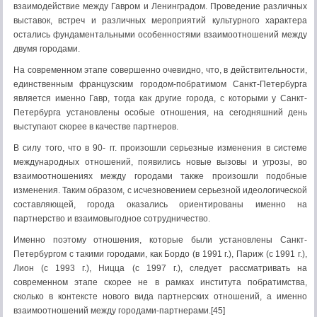
взаимодействие между Гавром и Ленинградом. Проведение различных
выставок, встреч и различных мероприятий культурного характера
остались фундаментальными особенностями взаимоотношений между
двумя городами.
На современном этапе совершенно очевидно, что, в действительности,
единственным французским городом-побратимом Санкт-Петербурга
является именно Гавр, тогда как другие города, с которыми у Санкт-
Петербурга установлены особые отношения, на сегодняшний день
выступают скорее в качестве партнеров.
В силу того, что в 90- гг. произошли серьезные изменения в системе
международных отношений, появились новые вызовы и угрозы, во
взаимоотношениях между городами также произошли подобные
изменения. Таким образом, с исчезновением серьезной идеологической
составляющей, города оказались ориентированы именно на
партнерство и взаимовыгодное сотрудничество.
Именно поэтому отношения, которые были установлены Санкт-
Петербургом с такими городами, как Бордо (в 1991 г.), Париж (с 1991 г.),
Лион (с 1993 г.), Ницца (с 1997 г.), следует рассматривать на
современном этапе скорее не в рамках института побратимства,
сколько в контексте нового вида партнерских отношений, а именно
взаимоотношений между городами-партнерами.[45]