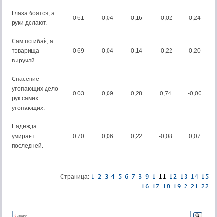
Глаза боятся, а
0,61
0,04
0,16
-0,02
0,24
руки делают.
Сам погибай, а
товарища
0,69
0,04
0,14
-0,22
0,20
выручай.
Спасение
утопающих дело
0,03
0,09
0,28
0,74
-0,06
рук самих
утопающих.
Надежда
умирает
0,70
0,06
0,22
-0,08
0,07
последней.
Страница: