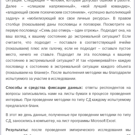
ситуации. Следующий – человек, который допускал ошибки в работе.
Далее – «слишком напряженный», «мой лучший командир»,
«владеющий своим психическим состоянием», «успешно выполняющий
задачу» и «мобилизующий все свои личные ресурсы». В правом
столбце (показываем) даны пословицы и поговорки. Посмотрите на
первую пословицу: «Семь раз отмерь – один отрежь». Подходит она, на
ваш взгляд, к вашему состоянию до экстремальной ситуации? Если
считаете, что подходит – поставьте в соответствующей ячейке
(показываем) плюс или галочку, если не подходит – оставьте пустое
место, ничего не ставьте. Подходит ли эта пословица к вашему
состоянию в экстремальной ситуации? И так «примеривайте» каждую
пословицу к состоянию в экстремальной ситуации каждого объекта
(показываем на бланке)». После выполнения методики мы благодарили
испытуемого за участие в исследовании.
Способы и средства фиксации данных:
ответы респондентов на
вопросы записывались нами на листы бумаги в процессе проведения
интервью. При проведении методики по типу СД каждому испытуемому
предлагался бланк.
В этот же день данные, полученные при проведении методики по типу
СД, заносились в компьютер, на лист программы Microsoft Excel.
Результаты:
после проведения эмпирического исследования мы