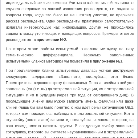
индивидуальный стиль изложения. Учитывая всё это, мы в большинстве
случаев следовали за логикой изложения респондента, т.е. задавали
вопросы тогда, когда это было на наш взгляд уместно, не прерывая
рассказ респондента. Одни респонденты практически самостоятельно
излагали интересующую нас информацию, другим же приходилось
задавать массу уточняющих и наводящих вопросов. Примеры ответов
респондентов - в
приложении №2.
На втором этапе работы испытуемый выполнял методику по типу
семантического дифференциала. Несколько заполненных
испытуемыми бланков методики мы поместили в
приложение №3.
При предъявлении бланка испытуемому давалась устная
инструкция
следующего содержания: «Заполните, пожалуйста, этот бланк.
Посмотрите на верхнюю строку (показываем). Первые ячейки в ней уже
заполнены («я (т.е. вы) до экстремальной ситуации, «я в экстремальной
ситуации» и «я в будущем (через три года от сегодняшнего дня)). В
последующие ячейки вам нужно записать имена, фамилии или даже
клички (лишь бы вам было понятно, о ком идет речь) сотрудников ОВД,
которых вам приходилось наблюдать в экстремальной ситуации. Вот в
эту ячейку (показываем) запишите, пожалуйста, человека, которого, на
ваш взгляд, можно назвать трусом. В следующую ячейку запишите
сотрудника, которого вы считаете неуравновешенным в экстремальной