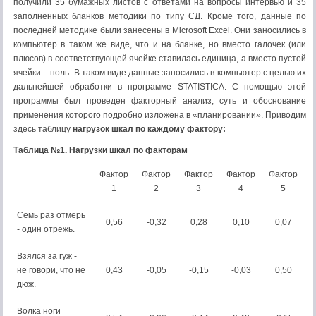
получили 35 бумажных листов с ответами на вопросы интервью и 35
заполненных бланков методики по типу СД. Кроме того, данные по
последней методике были занесены в Microsoft Excel. Они заносились в
компьютер в таком же виде, что и на бланке, но вместо галочек (или
плюсов) в соответствующей ячейке ставилась единица, а вместо пустой
ячейки – ноль. В таком виде данные заносились в компьютер с целью их
дальнейшей обработки в программе STATISTICA. С помощью этой
программы был проведен факторный анализ, суть и обоснование
применения которого подробно изложена в «планировании». Приводим
здесь таблицу
нагрузок шкал по каждому фактору:
Таблица №1. Нагрузки шкал по факторам
Фактор
Фактор
Фактор
Фактор
Фактор
1
2
3
4
5
Семь раз отмерь
0,56
-0,32
0,28
0,10
0,07
- один отрежь.
Взялся за гуж -
не говори, что не
0,43
-0,05
-0,15
-0,03
0,50
дюж.
Волка ноги