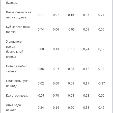
будешь.
Волка бояться - в
0,17
0,07
0,15
0,07
0,77
лес не ходить.
Куй железо пока
0,74
0,06
-0,03
0,09
0,05
горячо.
У сильного
всегда
0,00
0,13
-0,15
0,74
0,19
бессильный
виноват.
Победа любит
0,56
-0,16
0,08
0,12
0,18
заботу.
Сила есть - ума
0,02
0,60
0,08
0,17
-0,37
не надо.
Как с гуся вода.
-0,07
0,70
0,04
0,23
0,06
Лиха беда
0,24
0,14
0,20
0,33
0,46
начало.