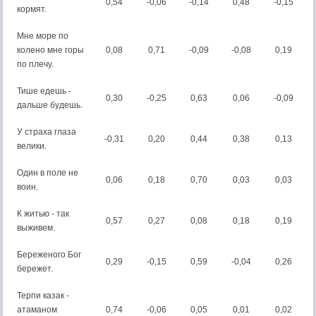
0,54
-0,06
-0,14
0,48
-0,15
кормят.
Мне море по
колено мне горы
0,08
0,71
-0,09
-0,08
0,19
по плечу.
Тише едешь -
0,30
-0,25
0,63
0,06
-0,09
дальше будешь.
У страха глаза
-0,31
0,20
0,44
0,38
0,13
велики.
Один в поле не
0,06
0,18
0,70
0,03
0,03
воин.
К житью - так
0,57
0,27
0,08
0,18
0,19
выживем.
Береженого Бог
0,29
-0,15
0,59
-0,04
0,26
бережет.
Терпи казак -
атаманом
0,74
-0,06
0,05
0,01
0,02