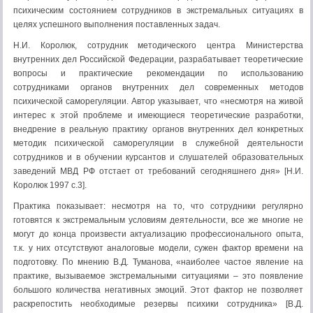
психическим состоянием сотрудников в экстремальных ситуациях в
целях успешного выполнения поставленных задач.
Н.И. Королюк, сотрудник методического центра Министерства
внутренних дел Российской Федерации, разрабатывает теоретические
вопросы и практические рекомендации по использованию
сотрудниками органов внутренних дел современных методов
психической саморегуляции. Автор указывает, что «несмотря на живой
интерес к этой проблеме и имеющиеся теоретические разработки,
внедрение в реальную практику органов внутренних дел конкретных
методик психической саморегуляции в служебной деятельности
сотрудников и в обучении курсантов и слушателей образовательных
заведений МВД РФ отстает от требований сегодняшнего дня» [Н.И.
Королюк 1997 с.3].
Практика показывает: несмотря на то, что сотрудники регулярно
готовятся к экстремальным условиям деятельности, все же многие не
могут до конца произвести актуализацию профессионального опыта,
т.к. у них отсутствуют аналоговые модели, сужен фактор времени на
подготовку. По мнению В.Д. Туманова, «наиболее частое явление на
практике, вызываемое экстремальными ситуациями – это появление
большого количества негативных эмоций. Этот фактор не позволяет
раскрепостить необходимые резервы психики сотрудника» [В.Д.