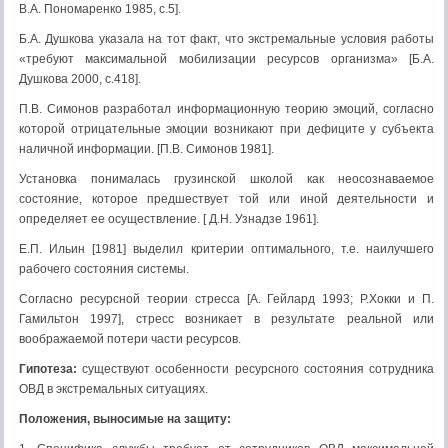
В.А. Пономаренко 1985, с.5].
Б.А. Душкова указала на тот факт, что экстремальные условия работы
«требуют максимальной мобилизации ресурсов организма» [Б.А.
Душкова 2000, с.418].
П.В. Симонов разработал информационную теорию эмоций, согласно
которой отрицательные эмоции возникают при дефиците у субъекта
наличной информации. [П.В. Симонов 1981].
Установка понималась грузинской школой как неосознаваемое
состояние, которое предшествует той или иной деятельности и
определяет ее осуществление. [ Д.Н. Узнадзе 1961].
Е.П. Ильин [1981] выделил критерии оптимального, т.е. наилучшего
рабочего состояния системы.
Согласно ресурсной теории стресса [А. Гейлард 1993; Р.Хокки и П.
Гамильтон 1997], стресс возникает в результате реальной или
воображаемой потери части ресурсов.
Гипотеза:
существуют особенности ресурсного состояния сотрудника
ОВД в экстремальных ситуациях.
Положения, выносимые на защиту: