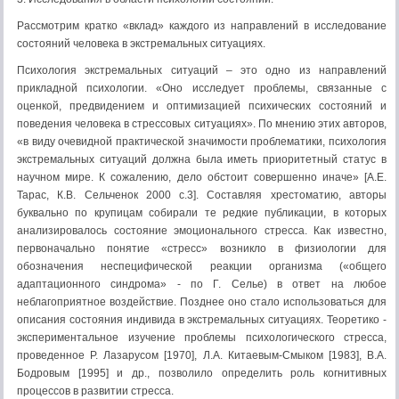
Рассмотрим кратко «вклад» каждого из направлений в исследование
состояний человека в экстремальных ситуациях.
Психология экстремальных ситуаций – это одно из направлений
прикладной психологии. «Оно исследует проблемы, связанные с
оценкой, предвидением и оптимизацией психических состояний и
поведения человека в стрессовых ситуациях». По мнению этих авторов,
«в виду очевидной практической значимости проблематики, психология
экстремальных ситуаций должна была иметь приоритетный статус в
научном мире. К сожалению, дело обстоит совершенно иначе» [А.Е.
Тарас, К.В. Сельченок 2000 с.3]. Составляя хрестоматию, авторы
буквально по крупицам собирали те редкие публикации, в которых
анализировалось состояние эмоционального стресса. Как известно,
первоначально понятие «стресс» возникло в физиологии для
обозначения неспецифической реакции организма («общего
адаптационного синдрома» - по Г. Селье) в ответ на любое
неблагоприятное воздействие. Позднее оно стало использоваться для
описания состояния индивида в экстремальных ситуациях. Теоретико -
экспериментальное изучение проблемы психологического стресса,
проведенное Р. Лазарусом [1970], Л.А. Китаевым-Смыком [1983], В.А.
Бодровым [1995] и др., позволило определить роль когнитивных
процессов в развитии стресса.