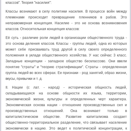
классов". Теория "насилия":
Классы возникают в силу политики насилия. В процессе войн между
племенами происходит превращение пленников в рабов. Это
неправомерная концепция. Насилие - это не основа возникновения
классов. Относительная концепция классов:
Её суть - различие роли людей в организации общественного труда -
это основа деления классов. Классы - группы людей, одна из которых
может себе присваивать труд другой в силу своего определенного
положения в укладе общественного хозяйства. У нас сейчас 3 класс.
Западные концепции - западное общество бесклассово. Они ввели
понятие "страты" и "теорию стратификации". Страты - определенная
группа людей во всех сферах. Ее признаки - род занятий, образ жизни,
вкусы, привычки и т. д.
II. Нации (с лат. - народ) - историческая общность людей,
складывающаяся на основе общности их языка, территории,
экономической жизни, культуры и определенных черт характера.
Экономическая основа нации - отношение производственных сил и
производственных отношений. Она возникает только в
капиталистическом обществе. Развитие капитализма создает
общественно-территориальное разделение, что связывает население
экономически в нацию. Это ведет к политической концентрации, к