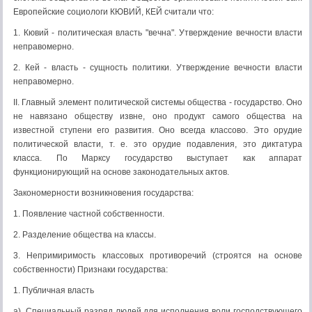
Европейские социологи КЮВИЙ, КЕЙ считали что:
1. Кювий - политическая власть "вечна". Утверждение вечности власти
неправомерно.
2. Кей - власть - сущность политики. Утверждение вечности власти
неправомерно.
II. Главный элемент политической системы общества - государство. Оно
не навязано обществу извне, оно продукт самого общества на
известной ступени его развития. Оно всегда классово. Это орудие
политической власти, т. е. это орудие подавления, это диктатура
класса. По Марксу государство выступает как аппарат
функционирующий на основе законодательных актов.
Закономерности возникновения государства:
1. Появление частной собственности.
2. Разделение общества на классы.
3. Непримиримость классовых противоречий (строятся на основе
собственности) Признаки государства:
1. Публичная власть
а). Специальный разряд людей для исполнения воли господствующего