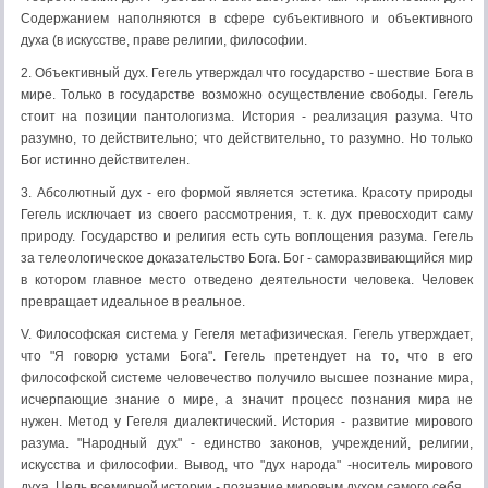
Содержанием наполняются в сфере субъективного и объективного
духа (в искусстве, праве религии, философии.
2. Объективный дух. Гегель утверждал что государство - шествие Бога в
мире. Только в государстве возможно осуществление свободы. Гегель
стоит на позиции пантологизма. История - реализация разума. Что
разумно, то действительно; что действительно, то разумно. Но только
Бог истинно действителен.
3. Абсолютный дух - его формой является эстетика. Красоту природы
Гегель исключает из своего рассмотрения, т. к. дух превосходит саму
природу. Государство и религия есть суть воплощения разума. Гегель
за телеологическое доказательство Бога. Бог - саморазвивающийся мир
в котором главное место отведено деятельности человека. Человек
превращает идеальное в реальное.
V. Философская система у Гегеля метафизическая. Гегель утверждает,
что "Я говорю устами Бога". Гегель претендует на то, что в его
философской системе человечество получило высшее познание мира,
исчерпающие знание о мире, а значит процесс познания мира не
нужен. Метод у Гегеля диалектический. История - развитие мирового
разума. "Народный дух" - единство законов, учреждений, религии,
искусства и философии. Вывод, что "дух народа" -носитель мирового
духа. Цель всемирной истории - познание мировым духом самого себя.