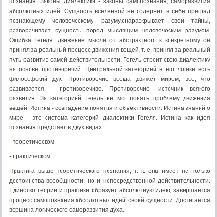
познания. Законы диалектики - законы самопознания, саморазвития
абсолютных идей. Сущность вселенной не содержит в себе преград
познающему человеческому разуму,онараскрывает свои тайны,
разворачивает сущность перед мыслящим человеческим разумом.
Ошибка Гегеля: движение мысли от абстрактного к конкретному он
принял за реальный процесс движения вещей, т. е. принял за реальный
путь развитие самой действительности. Гегель строит свою диалектику
на основе противоречий. Центральной категорией в его логике есть
философский дух. Противоречие всегда движет миром, все, что
развивается - противоречиво. Противоречие -источник всякого
развития. За категорией Гегель не мог понять проблему движения
вещей. Истина - совпадение понятия и объективности. Истина знаний о
мире - это система категорий диалектики Гегеля. Истина как идея
познания предстает в двух видах:
- теоретическом
- практическом
Практика выше теоретического познания, т. к. она имеет не только
достоинства всеобщности, но и непосредственной действительности.
Единство теории и практики образует абсолютную идею, завершается
процесс самопознания абсолютных идей, своей сущности. Достигается
вершина логического саморазвития духа.