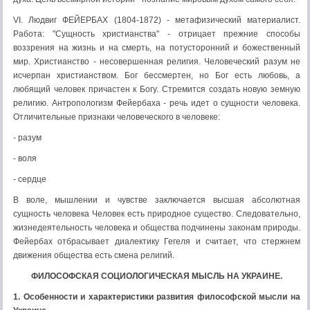
VI. Людвиг ФЕЙЕРБАХ (1804-1872) - метафизический материалист.
Работа: "Сущность христианства" - отрицает прежние способы
воззрения на жизнь и на смерть, на потусторонний и божественный
мир. Христианство - несовершенная религия. Человеческий разум не
исчерпан христианством. Бог бессмертен, но Бог есть любовь, а
любящий человек причастен к Богу. Стремится создать новую земную
религию. Антропологизм Фейербаха - речь идет о сущности человека.
Отличительные признаки человеческого в человеке:
- разум
- воля
- сердце
В воле, мышлении и чувстве заключается высшая абсолютная
сущность человека Человек есть природное существо. Следовательно,
жизнедеятельность человека и общества подчинены законам природы.
Фейербах отбрасывает диалектику Гегеля и считает, что стержнем
движения общества есть смена религий.
ФИЛОСОФСКАЯ СОЦИОЛОГИЧЕСКАЯ МЫСЛЬ НА УКРАИНЕ.
1. Особенности и характеристики развития философской мысли на