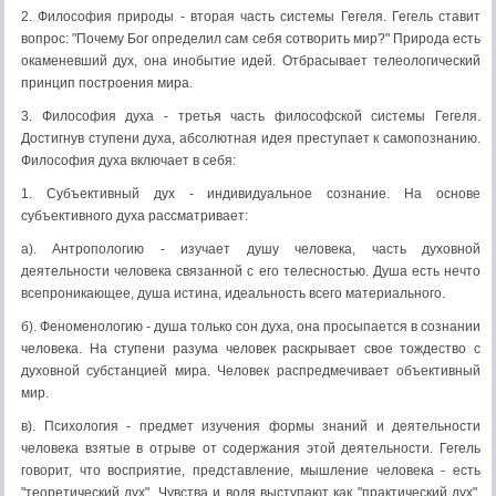
2. Философия природы - вторая часть системы Гегеля. Гегель ставит
вопрос: "Почему Бог определил сам себя сотворить мир?" Природа есть
окаменевший дух, она инобытие идей. Отбрасывает телеологический
принцип построения мира.
3. Философия духа - третья часть философской системы Гегеля.
Достигнув ступени духа, абсолютная идея преступает к самопознанию.
Философия духа включает в себя:
1. Субъективный дух - индивидуальное сознание. На основе
субъективного духа рассматривает:
а). Антропологию - изучает душу человека, часть духовной
деятельности человека связанной с его телесностью. Душа есть нечто
всепроникающее, душа истина, идеальность всего материального.
б). Феноменологию - душа только сон духа, она просыпается в сознании
человека. На ступени разума человек раскрывает свое тождество с
духовной субстанцией мира. Человек распредмечивает объективный
мир.
в). Психология - предмет изучения формы знаний и деятельности
человека взятые в отрыве от содержания этой деятельности. Гегель
говорит, что восприятие, представление, мышление человека - есть
"теоретический дух". Чувства и воля выступают как "практический дух".