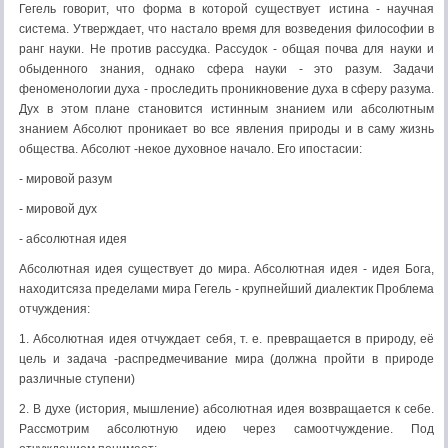
Гегель говорит, что форма в которой существует истина - научная
система. Утверждает, что настало время для возведения философии в
ранг науки. Не против рассудка. Рассудок - общая почва для науки и
обыденного знания, однако сфера науки - это разум. Задачи
феноменологии духа - проследить проникновение духа в сферу разума.
Дух в этом плане становится истинным знанием или абсолютным
знанием Абсолют проникает во все явления природы и в саму жизнь
общества. Абсолют -некое духовное начало. Его ипостасии:
- мировой разум
- мировой дух
- абсолютная идея
Абсолютная идея существует до мира. Абсолютная идея - идея Бога,
находитсяза пределами мира Гегель - крупнейший диалектик Проблема
отчуждения:
1. Абсолютная идея отчуждает себя, т. е. превращается в природу, её
цель и задача -распредмечивание мира (должна пройти в природе
различные ступени)
2. В духе (история, мышление) абсолютная идея возвращается к себе.
Рассмотрим абсолютную идею через самоотчуждение. Под