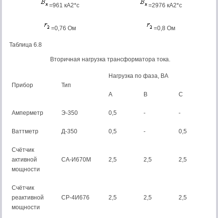
=961 кА2*с
=2976 кА2*с
=0,76 Ом
=0,8 Ом
Таблица 6.8
Вторичная нагрузка трансформатора тока.
Нагрузка по фаза, ВА
Прибор
Тип
А
В
С
Амперметр
Э-350
0,5
-
-
Ваттметр
Д-350
0,5
-
0,5
Счётчик
активной
СА-И670М
2,5
2,5
2,5
мощности
Счётчик
реактивной
СР-4И676
2,5
2,5
2,5
мощности