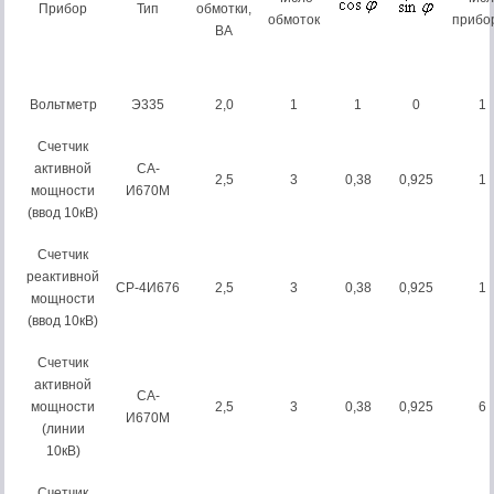
Прибор
Тип
обмотки,
обмоток
прибо
ВА
Вольтметр
Э335
2,0
1
1
0
1
Счетчик
активной
СА-
2,5
3
0,38
0,925
1
мощности
И670М
(ввод 10кВ)
Счетчик
реактивной
СР-4И676
2,5
3
0,38
0,925
1
мощности
(ввод 10кВ)
Счетчик
активной
СА-
мощности
2,5
3
0,38
0,925
6
И670М
(линии
10кВ)
Счетчик