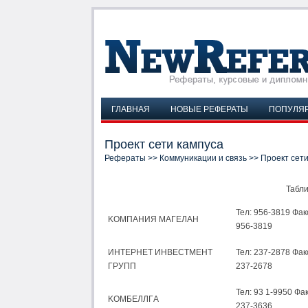
ГЛАВНАЯ
НОВЫЕ РЕФЕРАТЫ
ПОПУЛЯ
Проект сети кампуса
Рефераты
>>
Коммуникации и связь
>> Проект сети
Taбли
Teл: 956-3819 Фaк
KOMПAHИЯ MAГEЛAH
956-3819
ИHTEPHET ИHBECTMEHT
Teл: 237-2878 Фaк
ГPУПП
237-2678
Teл: 93 1-9950 Фaк
KOMБEЛЛГA
237-3636