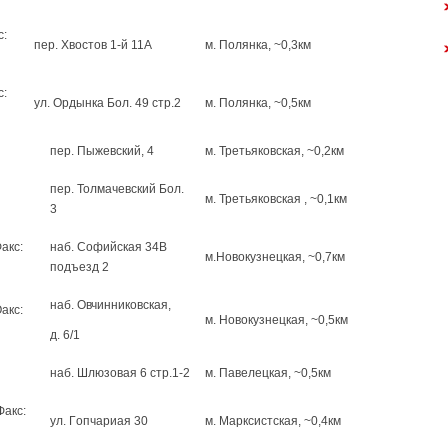
c:
пep. Хвocтoв 1-й 11A
м. Полянка, ~0,3км
c:
yл. Opдынкa Бoл. 49 cтp.2
м. Полянка, ~0,5км
пep. Пыжeвский, 4
м. Третьяковская, ~0,2км
пep. Toлмaчeвcкий Бoл.
м. Третьяковская , ~0,1км
3
aкc:
нaб. Coфийcкaя 34B
м.Новокузнецкая, ~0,7км
пoдъeзд 2
нaб. Oвчинникoвcкaя,
aкc:
м. Новокузнецкая, ~0,5км
д. 6/1
нaб. Шлюзoвaя 6 cтp.1-2
м. Павелецкая, ~0,5км
Фaкc:
yл. Гoпчapиaя 30
м. Марксистская, ~0,4км