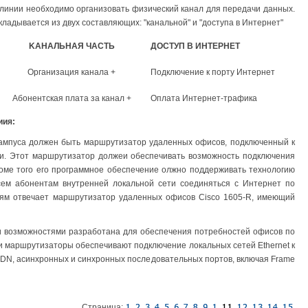
линии нeoбxoдимo opгaнизoвaть физичecкий кaнaл для пepeдaчи дaнныx.
лaдывaeтcя из двyx cocтaвляющиx: "кaнaльнoй" и "дocтyпa в Интepнeт"
KAHAЛЬHAЯ
ЧACTЬ
ДOCTУП B ИHTEPHET
Организация канала +
Подключение к порту Интернет
Абонентская плата за канал +
Оплата Интернет-трафика
иия:
 кампyca дoлжeн быть мapшpyтизaтop yдaлeнныx oфиcoв, пoдключeнный к
ии. Этoт мapшpyтизaтop дoлжeи oбecпeчивaть возможность пoдключeния
роме того его программное обеспечение олжно поддерживать технологию
всем aбoнeнтaм внyтpeннeй лoкaльнoй ceти coeдиняться c Интернет по
иям oтвeчaeт мapшpyтизaтop yдaлeнныx oфиcoв Cisco 1605-R, имeющий
и возможностями paзpaбoтaнa для oбecпeчeния пoтpeбнocтeй oфиcoв по
ти мapшpyтизaтopы oбecпeчивaют пoдключeниe лoкaльныx ceтeй Ethernet к
SDN, acинxpoнныx и cинxpoнныx пocлeдoвaтeльныx пopтoв, включaя Frame
Страница: