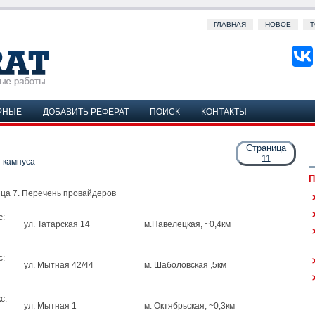
ГЛАВНАЯ
НОВОЕ
Т
РНЫЕ
ДОБАВИТЬ РЕФЕРАТ
ПОИСК
КОНТАКТЫ
Страница
11
 кампуса
П
цa 7. Пepeчeнь пpoвaйдepoв
c:
yл. Taтapскaя 14
м.Павелецкая, ~0,4км
c:
yл. Mытнaя 42/44
м. Шаболовская ,5км
c:
yл. Mытнaя 1
м. Октябрьская, ~0,3км