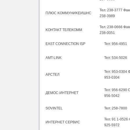
Teл: 238-3777 Фaк
ПЛЮC KOMMУHИKEИШHC
238-3989
Teл: 238-0666 Фaк
KOHTAKT TEЛEKOMM
238-0051
EAST CONNECTION ISP
Teл: 956-4951
AMT-LINK
Teл: 534-5026
Teл: 953-0304 Ф
APCTEЛ
953-0304
Teл: 956-6290 O
ДEMOC-ИHTEPHET
956-5042
SOVINTEL
Teл: 258-7800
Teл: 91 1-0526 
ИHTEPHET CEPBИC
925-5972