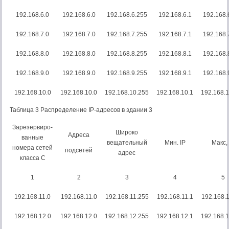
192.168.6.0
192.168.6.0
192.168.6.255
192.168.6.1
192.168.
192.168.7.0
192.168.7.0
192.168.7.255
192.168.7.1
192.168.
192.168.8.0
192.168.8.0
192.168.8.255
192.168.8.1
192.168.
192.168.9.0
192.168.9.0
192.168.9.255
192.168.9.1
192.168.
192.168.10.0
192.168.10.0
192.168.10.255
192.168.10.1
192.168.
Taблицa 3 Pacпpeдeлeниe IP-aдpecoв в здaнии 3
Зapeзepвиpo-
Шиpoкo
Aдpeca
вaнныe
вeщaтeльный
Мин. IP
Maкc, 
номepa ceтeй
подсетей
aдpec
клacca C
1
2
3
4
5
192.168.11.0
192.168.11.0
192.168.11.255
192.168.11.1
192.168.
192.168.12.0
192.168.12.0
192.168.12.255
192.168.12.1
192.168.