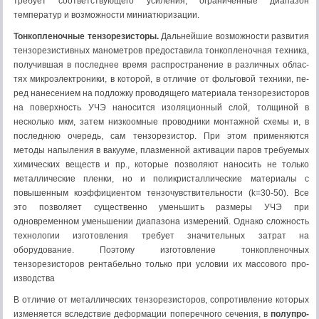
требует соответствующего усиления; ограниченные диапазон
температур и воз­можности миниатюризации.
Тонкопленочные тензорезисторы.
Дальнейшие возможности разви­тия
тензорезистивных манометров предоставила тонкопленочная техника,
получившая в последнее время распространение в различных облас­
тях микроэлектроники, в которой, в отличие от фольговой техники, пе­
ред нанесением на подложку проводящего материала тензорезисторов
на поверхность УЧЭ наносится изоляционный слой, толщиной в
несколько мкм, затем низкоомные проводники монтажной схемы и, в
последнюю очередь, сам тензорезистор. При этом применяются
методы напыления в вакууме, плазменной активации паров требуемых
химических веществ и пр., которые позволяют наносить не только
металлические пленки, но и поликристаллические материалы с
повышенным коэффициентом тензочувствительности (k=30-50). Все
это позволяет существенно уменьшить размеры УЧЭ при
одновременном уменьшении диапазона измерений. Однако сложность
технологии изготовления требует значи­тельных затрат на
оборудование. Поэтому изготовление тонкопленоч­ных
тензорезисторов рентабельно только при условии их массового про­
изводства
В отличие от металлических тензорезисторов, сопротивление кото­рых
изменяется вследствие деформации поперечного сечения, в
полупро­