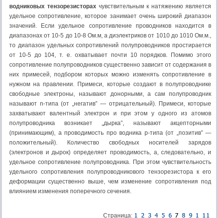
водниковых тензорезисторах
чувствительным к натяжению является
удельное сопротивление, которое занимает очень широкий диапазон
зна­чений. Если удельное сопротивление проводников находится в
диапазонах от 10-5 до 10-8 Ом.м, а диэлектриков от 1010 до 1010 Ом.м.,
то диапазон удельных сопротивлений полупроводников простирается
от 10-5 до 104, т. е. охватывает почти 10 порядков. Помимо этого
сопротивле­ние полупроводников существенно зависит от содержания в
них примесей, подбором которых можно изменять сопротивление в
нужном на правлении. Примеси, которые создают в полупроводнике
свободные электроны, называют донорными, а сам полупроводник
называют n-типа (от „негатив” — отрицательный). Примеси, которые
захватывают валент­ный электрон и при этом у одного из атомов
полупроводника возникает „дырка”, называют акцепторными
(принимающим), а проводимость про водника р-типа (от „позитив” —
положительный). Количество свободных носителей зарядов
(электронов и дырок) определяет проводимость, а, следовательно, и
удельное сопротивление полупроводника. При этом чувствительность
удельного сопротивления полупроводникового тензорезистора к его
деформации существенно выше, чем изменение сопро­тивления под
влиянием изменения поперечного сечения.
Страница: