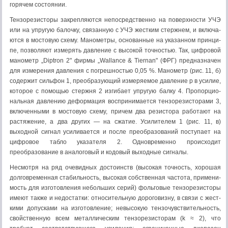
горячем состоянии.
Тензорезисторы закрепляются непосредственно на поверхности УЧЭ
или на упругую балочку, связанную с УЧЭ жестким стержнем, и включа­
ются в мостовую схему. Манометры, основанные на указанном принци­
пе, позволяют измерять давление с высокой точностью. Так, цифровой
манометр „Diptron 2" фирмы „Wallance & Tiernan" (ФРГ) предназначен
для измерения давления с погрешностью 0,05 %. Манометр (рис. 11, б)
содержит сильфон 1, преобразующий измеряемое давление р в усилие,
которое с помощью стержня 2 изгибает упругую балку 4. Пропорцио­
нальная давлению деформация воспринимается тензорезисторами 3,
включенными в мостовую схему, причем два резистора работают на
рас­тяжение, а два других — на сжатие. Усилителем 1 (рис. 11, в)
выходной сигнал усиливается и после преобразований поступает на
цифровое табло указателя 2. Одновременно происходит
преобразование в аналоговый и кодовый выходные сигналы.
Несмотря на ряд очевидных достоинств (высокая точность, хорошая
долговременная стабильность, высокая собственная частота, примени­
мость для изготовления небольших серий) фольговые тензорезисторы
имеют также и недостатки: относительную дороговизну, в связи с жест­
кими допусками на изготовление; невысокую тензочувствительность,
свойственную всем металлическим тензорезисторам (k ≈ 2), что