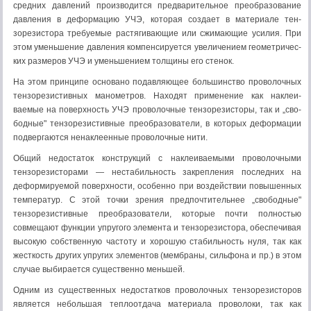
средних давлений производится предварительное преоб­разование
давления в деформацию УЧЭ, которая создает в материале тен­
зорезистора требуемые растягивающие или сжимающие усилия. При
этом уменьшение давления компенсируется увеличением геометричес­
ких размеров УЧЭ и уменьшением толщины его стенок.
На этом принципе основано подавляющее большинство проволоч­ных
тензорезистивных манометров. Находят применение как наклеи­
ваемые на поверхность УЧЭ проволочные тензорезисторы, так и „сво­
бодные" тензорезистивные преобразователи, в которых деформации
подвергаются ненаклеенные проволочные нити.
Общий недостаток конструкций с наклеиваемыми проволочными
тензорезисторами — нестабильность закрепления последних на
деформи­руемой поверхности, особенно при воздействии повышенных
темпера­тур. С этой точки зрения предпочтительнее „свободные"
тензорезистивные преобразователи, которые почти полностью
совмещают функции упругого элемента и тензорезистора, обеспечивая
высокую собственную частоту и хорошую стабильность нуля, так как
жесткость других упру­гих элементов (мембраны, сильфона и пр.) в этом
случае выбирается су­щественно меньшей.
Одним из существенных недостатков проволочных тензорезисторов
является небольшая теплоотдача материала проволоки, так как