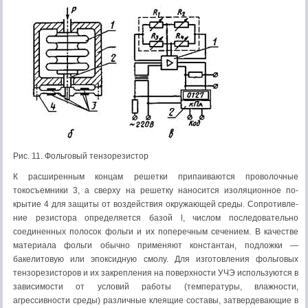
Рис. 11. Фольговый тензорезистор
К расширенным концам решетки припаиваются проволочные
токосъемники 3, а сверху на решетку наносится изоляционное по­
крытие 4 для защиты от воздействия окружающей среды. Сопротивле­
ние резистора определяется базой l, числом последовательно
соединен­ных полосок фольги и их поперечным сечением. В качестве
материала фольги обычно применяют константан, подложки —
бакелитовую или эпоксидную смолу. Для изготовления фольговых
тензорезисторов и их закрепления на поверхности УЧЭ используются в
зависимости от усло­вий работы (температуры, влажности,
агрессивности среды) различные клеящие составы, затвердевающие в