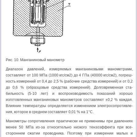
Рис. 10. Манганиновый манометр
Диапазон давлений, изме­ряемых манганиновыми мано­метрами,
составляет от 100 МПа (1000 кгс/см2) до 4 ГПа (40000 кгс/см2), погреш­
ность измерений от 0,4 до 2,5 % (рабочие средства изме­рений) и от 0,2
до 0,6 % (об­разцовые средства измере­ний). Долговременная ста­
бильность (5-10 лет) и вос­производимость показаний хорошо
изготовленных манга­ниновых манометров состав­ляют ±0,2 % каждая.
Влияние температуры определяется из­менением электросопротивле­
ния, которое в среднем со­ставляет 0,01 % на 1°С.
Манометры сопротивле­ния практически не примени­мы при давлениях
менее 50 МПа из-за относительно низ­кого тензоэффекта при все­
стороннем сжатии проводни­ка. Поэтому при изме­рении малых и