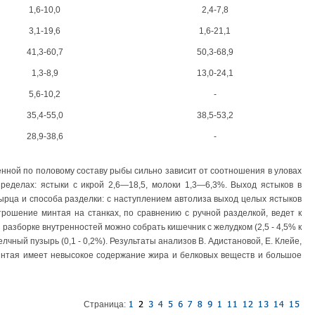
1,6-10,0
2,4-7,8
3,1-19,6
1,6-21,1
41,3-60,7
50,3-68,9
1,3-8,9
13,0-24,1
5,6-10,2
-
35,4-55,0
38,5-53,2
28,9-38,6
-
енной по половому составу рыбы сильно зависит от соотношения в уловах
ределах: ястыки с икрой 2,6—18,5, молоки 1,3—6,3%. Выход ястыков в
сырца и способа разделки: с наступлением автолиза выход целых ястыков
рошение минтая на станках, по сравнению с ручной разделкой, ведет к
разборке внутренностей можно собрать кишечник с желудком (2,5 - 4,5% к
елчный пузырь (0,1 - 0,2%). Результаты анализов В. Адистановой, Е. Клейе,
минтая имеет невысокое содержание жира и белковых веществ и большое
Страница: