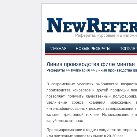
ГЛАВНАЯ
НОВЫЕ РЕФЕРАТЫ
ПОПУЛЯ
Линия производства филе минтая
Рефераты
>>
Кулинария
>> Линия производства ф
В современных условиях рыболовства возраста
производства консервов и другой продукции по
позволяет получить качественный полуфабрика
увеличение сроков хранения мороженых 
интенсифицированных режимов замораживания ту
кальция, криогенной техники. Использование и
зарубежных странах.
При замораживании в жидких хладагентах скорост
или плиточных аппаратах выше в 20-30 раз.