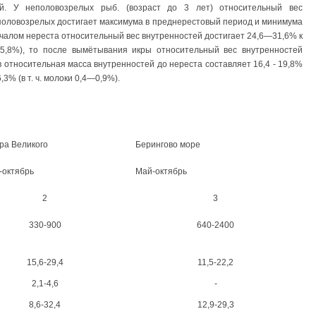
ей. У неполовозрелых рыб. (возраст до 3 лет) относительный вес
 половозрелых достигает максимума в преднерестовый период и минимума
началом нереста относительный вес внутренностей достигает 24,6—31,6% к
 25,8%), то после вымётывания икры относительный вес внутренностей
в относительная масса внутренностей до нереста составляет 16,4 - 19,8%
,3% (в т. ч. молоки 0,4—0,9%).
ра Великого
Берингово море
-октябрь
Май-октябрь
2
3
330-900
640-2400
15,6-29,4
11,5-22,2
2,1-4,6
-
8,6-32,4
12,9-29,3