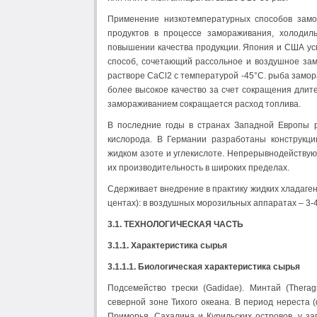
Применение низкотемпературных способов замор
продуктов в процессе замораживания, холоди
повышении качества продукции. Япония и США у
способ, сочетающий рассольное и воздушное за
растворе СаCl2 c температурой -45°С. рыба замор
более высокое качество за счет сокращения дли
замораживанием сокращается расход топлива.
В последние годы в странах Западной Европы 
кислорода. В Германии разработаны конструкци
жидком азоте и углекислоте. Непрерывнодействую
их производительность в широких пределах.
Сдерживает внедрение в практику жидких хладагент
центах): в воздушных морозильных аппаратах – 3-4,
3.1. ТЕХНОЛОГИЧЕСКАЯ ЧАСТЬ
3.1.1.
Характеристика сырья
3.1.1.1.
Биологическая характеристика сырья
Подсемейство трески (Gadidae). Минтай (Thera
северной зоне Тихого океана. В период нереста 
Приморья, Сахалина и Курильских островов, у за