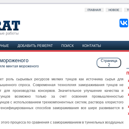
ГЛАВНАЯ
НОВОЕ
Т
РНЫЕ
ДОБАВИТЬ РЕФЕРАТ
ПОИСК
КОНТАКТЫ
 мороженого
Страница
2
иле минтая мороженого
П
ет роль сырьевых ресурсов мелких тунцов как источника сырья для
вышенного спроса. Современная технология замораживания тунцов не
т для производства консервов. Значительное улучшение качества и
тунцов возможно только за счет освоения промышленностью
нцов с использованием трехкомпонентных систем, раствора хлористого
нтенсифицированных способов замораживания все шире развивается в
ь этого процесса по сравнения с замораживанием в туннельных воздушных