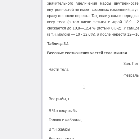
значительного увеличения массы внутренност
внутренностей не имеет сезонных изменений, а у
сразу же после нереста. Так, если у самок перед 
весу тела (в том числе ястыки с икрой 18,9 -
снижается до 10,8—12,4 % (ястыки 0,8-2). У самцо
(в т.ч. молоки — 10 - 12,6%), а после нереста 12—16
Таблица 3.1
Весовые соотношения частей тела минтая
Зал. Пет
Части тела
Февраль
1
Вес рыбы, г
В % к весу рыбы:
Голова с жабрами,
В т.ч. жабры
Внутренности,