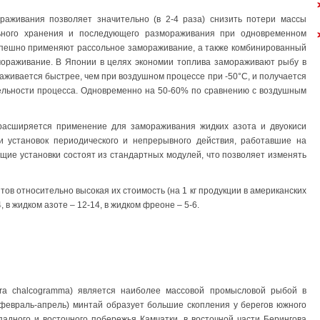
аживания позволяет значительно (в 2-4 раза) снизить потери массы
льного хранения и последующего размораживания при одновременном
спешно применяют рассольное замораживание, а также комбинированный
мораживание. В Японии в целях экономии топлива замораживают рыбу в
аживается быстрее, чем при воздушном процессе при -50°С, и получается
тельности процесса. Одновременно на 50-60% по сравнению с воздушным
расширяется применение для замораживания жидких азота и двуокиси
и установок периодического и непрерывного действия, работавшие на
щие установки состоят из стандартных модулей, что позволяет изменять
ов относительно высокая их стоимость (на 1 кг продукции в американских
 в жидком азоте – 12-14, в жидком фреоне – 5-6.
gra chalcogramma) является наиболее массовой промысловой рыбой в
(февраль-апрель) минтай образует большие скопления у берегов южного
падного и восточного побережья Камчатки, в восточной части Берингова