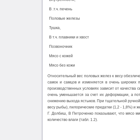
В .т.ч. печень
Половые железы
Тушка,
В т.ч. плавники и хвост
Позвоночник
Мясо с кожей
Мясо без кожи
Относительный вес половых желез к весу обезлич
самок и самцов и изменяется в очень широких п
производственных условиях зависит от качества 
очень уменьшается за счет их деформации, а пот
снижению выхода ястыков. При тщательной ручной 
весу рыбы), пилорические придатки (1,2 - 1,8%) и ж
Г. Долбиш, В Петроченко показывают, что мясо 
количество влаги (табл. 1.2).