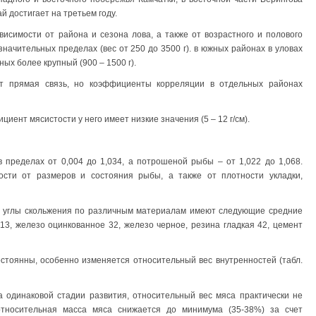
 достигает на третьем году.
исимости от района и сезона лова, а также от возрастного и полового
начительных пределах (вес от 250 до 3500 г). в южных районах в уловах
ных более крупный (900 – 1500 г).
т прямая связь, но коэффициенты корреляции в отдельных районах
иент мясистости у него имеет низкие значения (5 – 12 г/см).
 пределах от 0,004 до 1,034, а потрошеной рыбы – от 1,022 до 1,068.
ости от размеров и состояния рыбы, а также от плотности укладки,
, углы скольжения по различным материалам имеют следующие средние
13, железо оцинкованное 32, железо черное, резина гладкая 42, цемент
стоянны, особенно изменяется относительный вес внутренностей (табл.
 одинаковой стадии развития, относительный вес мяса практически не
относительная масса мяса снижается до минимума (35-38%) за счет