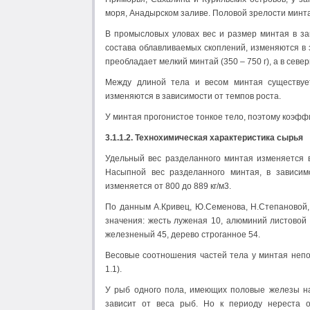
моря, Анадырском заливе. Половой зрелости минтай
В промысловых уловах вес и размер минтая в зав
состава облавливаемых скоплений, изменяются в з
преобладает мелкий минтай (350 – 750 г), а в север
Между длиной тела и весом минтая существуе
изменяются в зависимости от темпов роста.
У минтая прогонистое тонкое тело, поэтому коэффиц
3.1.1.2.
Технохимическая характеристика сырья
Удельный вес разделанного минтая изменяется в
Насыпной вес разделанного минтая, в зависим
изменяется от 800 до 889 кг/м3.
По данным А.Кривец, Ю.Семенова, Н.Степановой
значения: жесть луженая 10, алюминий листовой 
железненый 45, дерево строганное 54.
Весовые соотношения частей тела у минтая непо
1.1).
У рыб одного пола, имеющих половые железы на
зависит от веса рыб. Но к периоду нереста 