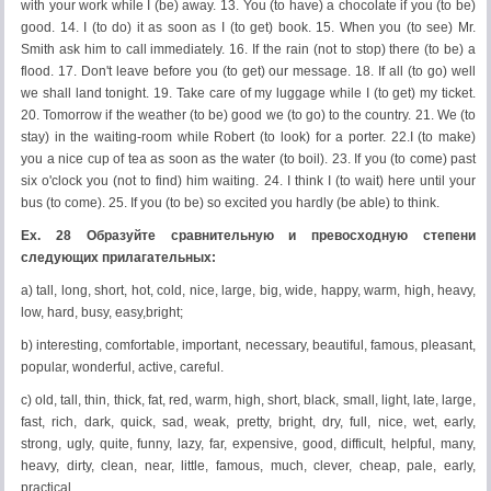
with your work while I (be) away. 13. You (to have) a chocolate if you (to be)
good. 14. I (to do) it as soon as I (to get) book. 15. When you (to see) Mr.
Smith ask him to call immediately. 16. If the rain (not to stop) there (to be) a
flood. 17. Don't leave before you (to get) our message. 18. If all (to go) well
we shall land tonight. 19. Take care of my luggage while I (to get) my ticket.
20. Tomorrow if the weather (to be) good we (to go) to the country. 21. We (to
stay) in the waiting-room while Robert (to look) for a porter. 22.I (to make)
you a nice cup of tea as soon as the water (to boil). 23. If you (to come) past
six o'clock you (not to find) him waiting. 24. I think I (to wait) here until your
bus (to come). 25. If you (to be) so excited you hardly (be able) to think.
Ex. 28 Образуйте сравнительную и превосходную степени
следующих прилагательных:
a) tall, long, short, hot, cold, nice, large, big, wide, happy, warm, high, heavy,
low, hard, busy, easy,bright;
b) interesting, comfortable, important, necessary, beautiful, famous, pleasant,
popular, wonderful, active, careful.
c) old, tall, thin, thick, fat, red, warm, high, short, black, small, light, late, large,
fast, rich, dark, quick, sad, weak, pretty, bright, dry, full, nice, wet, early,
strong, ugly, quite, funny, lazy, far, expensive, good, difficult, helpful, many,
heavy, dirty, clean, near, little, famous, much, clever, cheap, pale, early,
practical.