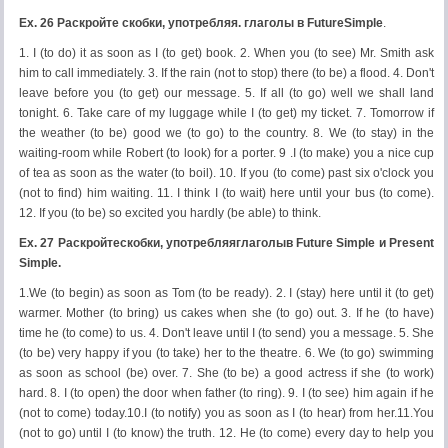
Ex
. 26 Раскройте скобки, употребляя. глаголы в
Future
Simple
.
1. I (to do) it as soon as I (to get) book. 2. When you (to see) Mr. Smith ask
him to call immediately. 3. If the rain (not to stop) there (to be) a flood. 4. Don't
leave before you (to get) our message. 5. If all (to go) well we shall land
tonight. 6. Take care of my luggage while I (to get) my ticket. 7. Tomorrow if
the weather (to be) good we (to go) to the country. 8. We (to stay) in the
waiting-room while Robert (to look) for a porter. 9 .I (to make) you a nice cup
of tea as soon as the water (to boil). 10. If you (to come) past six o'clock you
(not to find) him waiting. 11. I think I (to wait) here until your bus (to come).
12. If you (to be) so excited you hardly (be able) to think.
Ex. 27
Раскройте
скобки
,
употребляя
глаголы
в
Future Simple
и
Present
Simple.
1.We (to begin) as soon as Tom (to be ready). 2. I (stay) here until it (to get)
warmer. Mother (to bring) us cakes when she (to go) out. 3. If he (to have)
time he (to come) to us. 4. Don't leave until I (to send) you a message. 5. She
(to be) very happy if you (to take) her to the theatre. 6. We (to go) swimming
as soon as school (be) over. 7. She (to be) a good actress if she (to work)
hard. 8. I (to open) the door when father (to ring). 9. I (to see) him again if he
(not to come) today.10.I (to notify) you as soon as I (to hear) from her.11.You
(not to go) until I (to know) the truth. 12. He (to come) every day to help you