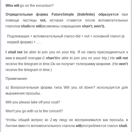
Who
will
go on the excursion?
Отрицательная форма
Future
Simple
(
Indefinite
) образуется
при
помощи частицы
not
,
которая ставится после вспомогательных
глаголов
shall
или
will
(возможны сокращения
shan
'
t
,
won
'
t
).
Подлежащее + вспомогательный глагол did + not + основной глагол (в
первой форме) + … .
I shall not
be able to join you on your trip. Я не смогу присоединиться к
вам в вашей поездке.(I
shan
'
t
be able to join you on your trip.) He
will not
receive the telegram in time.Он не получит телеграмму вовремя. (He
won't
receive the telegram in time.)
Примечания:
а) Вопросительная форма типа Will you sit down? используется для
выражения просьбы.
Will you please take off your coat?
Won't you go with us to the concert?
Чтобы общий вопрос ко 2-му лицу не воспринимался как просьба, в
Англии вместо вспомогательного глагола
will
употребляется глагол
shall
.