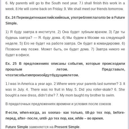
6. My parents will go to the South next year. 7.I shall finish this work in a
week. 8.He will come back on Friday. 9. We shall meet our friends tomorrow.
Ex. 24
Переведите
на
английский
язык
,
употребляя
глагол
to be
в
Future
Simple.
1) Я буду завтра в институте. 2) Она будет зубным врачом. 3) Где ты
будешь завтра? — Я. буду дома. 4) Мы будем в Москве на следующей
неделе. 5) Его не будет на работе завтра. Он будет в командировке. 6)
Позвони ему позже. Может быть, он будет дома. 7) Завтра никого не
будет в офисе.
Ex.
25 В предложениях описаны события, которые происходили
прошлым летом. Представьте
,
что
эти
события
произойдут
будущим
летом
.
1.I was in America a year ago. 2.Where were your parents last summer? 3. It
was in July. 4. There was no fruit in May. 5. Did you roller-skate? 6. She
bought a new dress, didn’t she? 7. My mom taught my brother to swim.
В придаточных предложениях времени и условия после союзов
If
-если,
when
-когда,
as
soon
as
- как только,
till
-до тех пор,
before
-
перед,
after
- после,
until
- до тех пор, как,
while
– во время.
Future Simple
заменяется на
Present Simple
.