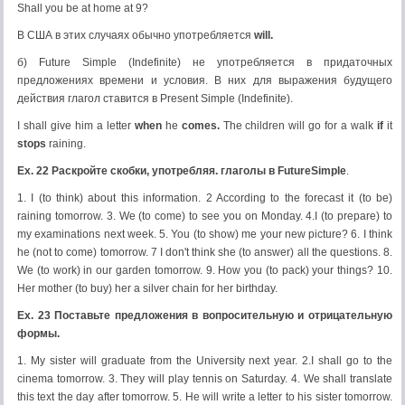
Shall you be at home at 9?
В США в этих случаях обычно употребляется
will
.
б) Future Simple (Indefinite) не употребляется в придаточных
предложениях времени и условия. В них для выражения будущего
действия глагол ставится в Present Simple (Indefinite).
I shall give him a letter
when
he
comes.
The children will go for a walk
if
it
stops
raining.
Ex
. 22 Раскройте скобки, употребляя. глаголы в
Future
Simple
.
1. I (to think) about this information. 2 According to the forecast it (to be)
raining tomorrow. 3. We (to come) to see you on Monday. 4.I (to prepare) to
my examinations next week. 5. You (to show) me your new picture? 6. I think
he (not to come) tomorrow. 7 I don't think she (to answer) all the questions. 8.
We (to work) in our garden tomorrow. 9. How you (to pack) your things? 10.
Her mother (to buy) her a silver chain for her birthday.
Ex
. 23 Поставьте предложения в вопросительную и отрицательную
формы.
1. My sister will graduate from the University next year. 2.I shall go to the
cinema tomorrow. 3. They will play tennis on Saturday. 4. We shall translate
this text the day after tomorrow. 5. He will write a letter to his sister tomorrow.