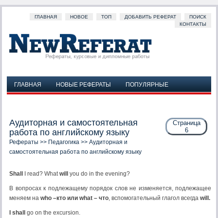
ГЛАВНАЯ
НОВОЕ
ТОП
ДОБАВИТЬ РЕФЕРАТ
ПОИСК
КОНТАКТЫ
ГЛАВНАЯ
НОВЫЕ РЕФЕРАТЫ
ПОПУЛЯРНЫЕ
ДОБАВИТЬ РЕФЕРАТ
ПОИСК
КОНТАКТЫ
Аудиторная и самостоятельная
Страница
6
работа по английскому языку
Рефераты
>>
Педагогика
>> Аудиторная и
самостоятельная работа по английскому языку
Shall
I read? What
will
you do in the evening?
В вопросах к подлежащему порядок слов не изменяется, подлежащее
меняем на
who
–кто или
what
– что
, вспомогательный глагол всегда
will
.
I shall
go on the excursion.