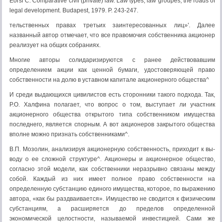
Eorsi С. Comparative civil (private) law. Law types, law groupes, the roads of
legal development. Budapest, 1979. P. 243-247.
тельственных правах третьих заинтересованных лиц»'. Далее
названный ав­тор отмечает, что все правомочия собственника акционер
реализует на общих собраниях.
Многие авторы солидаризируются с ранее действовавшим
определени­ем акции как ценной бумаги, удостоверяющей право
собственности на долю в уставном капитале акционерного общества^
И среди выдающихся цивилистов есть сторонники такого подхода. Так,
P.O. Халфина полагает, что вопрос о том, выступает ли участник
акционер­ного общества открытого типа собственником имущества
последнего, явля­ется спорным. А вот акционеров закрытого общества
вполне можно признать собственниками^.
В.П. Мозолин, анализируя акционерную собственность, приходит к вы­
воду о ее сложной структуре^. Акционеры и акционерное общество,
согласно этой модели, как собственники неразрывно связаны между
собой. Каждый из них имеет полное право собственности на
определенную субстанцию единого имущества, которое, по выражению
автора, «как бы раздваивается». Имуще­ство не сводится к физическим
субстанциям, а расширяется до пределов оп­ределенной
экономической целостности, называемой инвестицией. Сами же