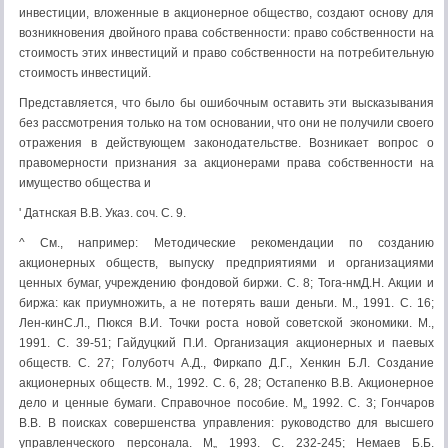
инвестиции, вложенные в акционерное общество, создают основу для
воз­никновения двойного права собственности: право собственности на
стои­мость этих инвестиций и право собственности на потребительную
стоимость инвестиций.
Представляется, что было бы ошибочным оставить эти высказывания
без рассмотрения только на том основании, что они не получили своего
от­ражения в действующем законодательстве. Возникает вопрос о
правомерно­сти признания за акционерами права собственности на
имущество общества и
' Датнская В.В. Указ. соч. С. 9.
^ См., например: Методические рекомендации по созданию
акционерных обществ, выпуску предприятиями и организациями
ценных бумаг, учреждению фондовой биржи. С. 8; Тога-нмД.Н. Акции и
биржа: как приумножить, а не потерять ваши деньги. М., 1991. С. 16;
Лен-кинС.Л., Пюкся В.И. Точки роста новой советской экономики. М.,
1991. С. 39-51; Гайдуц­кий П.И. Организация акционерных и паевых
обществ. С. 27; Голуботч А.Д., Фиркапо Д.Г., Хенкин Б.Л. Создание
акционерных обществ. М., 1992. С. 6, 28; Остапенко В.В. Акционерное
дело и ценные бумаги. Справочное пособие. М„ 1992. С. 3; Гончаров
В.В. В поисках совер­шенства управления: руководство для высшего
управленческого персонала. М„ 1993. С. 232-245; Немаев Б.Б.