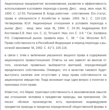
Акционерные предприятия: возникновение, развитие и эффективность
ис­пользования в условиях перехода к рынку: Дисс. . канд. экон. наук. М„
1993. С. 12-55; Пат­рикеев В. Когда работник - собственник. Его статус,
права и обязанности // Хозяйство и пра­во. 1993. №1. С. 110-118;
Четверикова Ю.И. Акционерные отношения в условиях перехода к
рынку: Дисс. . канд. экон. наук. М„ 1994. С. 24-30; Андрющенко В.И
Костикова Е.В. Указ. соч. С. 11; Тотьев К. Указ. соч. С. 3-9. ^ См.: Халфина
P.O. Современный рынок: правила игры. С. 38. * См.: Мозолин В.П.
Право собственности в Российской Федерации в период перехода к ры­
ночной экономике. М„ 1992. С. 41^2, 105-116.
в связи с этим о включении указанного вещного права в содержание
акцио­нерного правоотношения. Ответы на них зависят во многом от
того, насколь­ко правильно выбирается критерий, определяющий
юридического собствен­ника. Очевидно, что в качестве такового будет
выступать наличие или отсут­ствие у лица права собственности на
акционерное имущество. Тогда возника­ет еще один вопрос о понятии и
признаках этого права.
Известно, что Маркс трактовал собственность в экономическом смысле
как отношение человека к предметам природы, как присвоение. Он
писал: «Всякое производство есть присвоение индивидуумом
предметов природы в пределах определенной общественной формы и