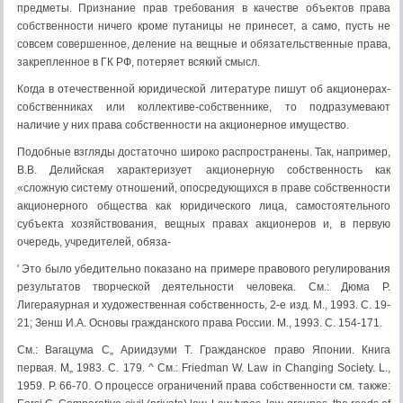
предметы. Признание прав требования в каче­стве объектов права
собственности ничего кроме путаницы не принесет, а само, пусть не
совсем совершенное, деление на вещные и обязательственные права,
закрепленное в ГК РФ, потеряет всякий смысл.
Когда в отечественной юридической литературе пишут об акционерах-
собственниках или коллективе-собственнике, то подразумевают
наличие у них права собственности на акционерное имущество.
Подобные взгляды достаточно широко распространены. Так, например,
В.В. Делийская характеризует акционерную собственность как
«сложную систему отношений, опосредующихся в праве собственности
акционерного общества как юридического лица, самостоятельного
субъекта хозяйствова­ния, вещных правах акционеров и, в первую
очередь, учредителей, обяза-
' Это было убедительно показано на примере правового регулирования
результатов творческой деятельности человека. См.: Дюма Р.
Лигераяурная и художественная собственность, 2-е изд. М., 1993. С. 19-
21; Зенш И.А. Основы гражданского права России. М., 1993. С. 154-171.
См.: Вагацума С„ Ариидзуми Т. Гражданское право Японии. Книга
первая. М„ 1983. С. 179. ^ См.: Friedman W. Law in Changing Society. L.,
1959. P. 66-70. О процессе ограничений права собственности см. также: