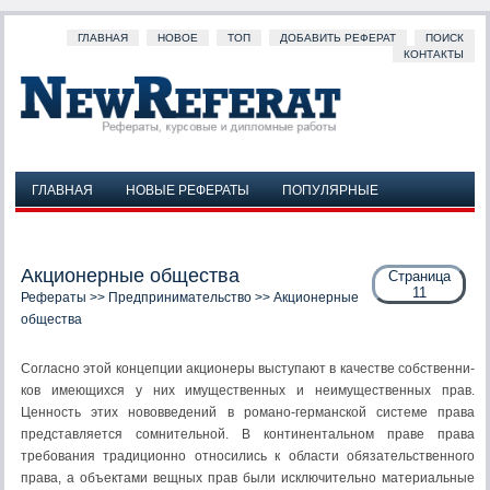
ГЛАВНАЯ
НОВОЕ
ТОП
ДОБАВИТЬ РЕФЕРАТ
ПОИСК
КОНТАКТЫ
ГЛАВНАЯ
НОВЫЕ РЕФЕРАТЫ
ПОПУЛЯРНЫЕ
ДОБАВИТЬ РЕФЕРАТ
ПОИСК
КОНТАКТЫ
Акционерные общества
Страница
11
Рефераты
>>
Предпринимательство
>> Акционерные
общества
Согласно этой концепции акционеры выступают в качестве собственни­
ков имеющихся у них имущественных и неимущественных прав.
Ценность этих нововведений в романо-германской системе права
представляется со­мнительной. В континентальном праве права
требования традиционно отно­сились к области обязательственного
права, а объектами вещных прав были исключительно материальные