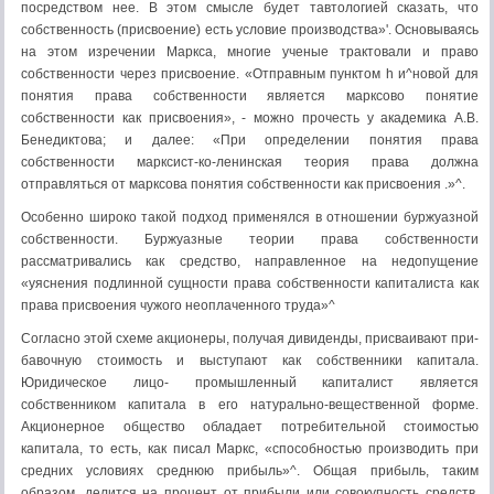
посредством нее. В этом смысле будет тавтологией сказать, что
собственность (присвоение) есть ус­ловие производства»'. Основываясь
на этом изречении Маркса, многие уче­ные трактовали и право
собственности через присвоение. «Отправным пунк­том h и^новой для
понятия права собственности является марксово понятие
собственности как присвоения», - можно прочесть у академика А.В.
Бене­диктова; и далее: «При определении понятия права
собственности марксист-ко-ленинская теория права должна
отправляться от марксова понятия собст­венности как присвоения .»^.
Особенно широко такой подход применялся в отношении буржуазной
собственности. Буржуазные теории права собственности
рассматривались как средство, направленное на недопущение
«уяснения подлинной сущности права собственности капиталиста как
права присвоения чужого неоплаченно­го труда»^
Согласно этой схеме акционеры, получая дивиденды, присваивают при­
бавочную стоимость и выступают как собственники капитала.
Юридическое лицо- промышленный капиталист является
собственником капитала в его натурально-вещественной форме.
Акционерное общество обладает потреби­тельной стоимостью
капитала, то есть, как писал Маркс, «способностью про­изводить при
средних условиях среднюю прибыль»^. Общая прибыль, таким
образом, делится на процент от прибыли или совокупность средств,